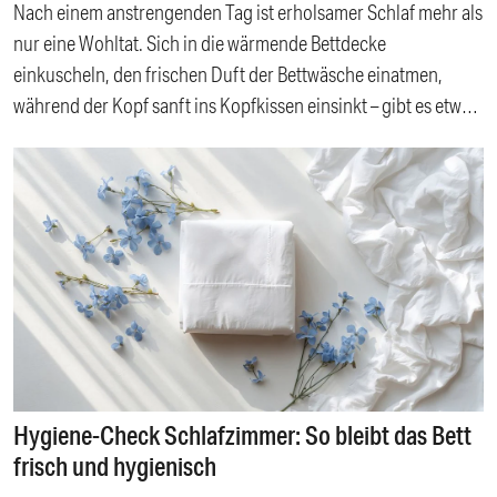
Nach einem anstrengenden Tag ist erholsamer Schlaf mehr als
nur eine Wohltat. Sich in die wärmende Bettdecke
einkuscheln, den frischen Duft der Bettwäsche einatmen,
während der Kopf sanft ins Kopfkissen einsinkt – gibt es etwas
Schöneres? Der Körper braucht diese nächtliche
Erholungsphase, um sich von den Strapazen des Alltags zu
erholen und Energie für den nächsten Tag zu sammeln. Wird
der Schlaf jedoch gestört, kann das eine Vielzahl von
Auswirkungen haben, bis hin zu ernsthaften
Beziehungsproblemen. Etwa dann, wenn die bessere Hälfte
auf der anderen Bettseite schnarcht, sich unruhig hin und her
wälzt oder gar im Schlaf zu reden anfängt, sodass man
gezwungen ist, den gesamten Traum wie im Kino
mitzuerleben. Wie sich derartige Schlafstörungen im
Hygiene-Check Schlafzimmer: So bleibt das Bett
Schlafzimmer mit einfachen Mitteln ausräumen lassen, um
frisch und hygienisch
nicht über kurz oder lang in getrennten Schlafzimmern zu