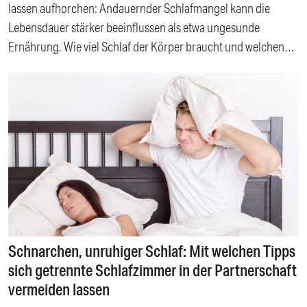
lassen aufhorchen: Andauernder Schlafmangel kann die
Lebensdauer stärker beeinflussen als etwa ungesunde
Ernährung. Wie viel Schlaf der Körper braucht und welchen
Einfluss Schlaf als Gesundheitsfaktor auf unser Leben hat,
erfahren Sie hier. Inhalt: Schlafmangel als unterschätztes
Gesundheitsrisiko Wann Schlafmangel zum Problem wird
Warum zu wenig Schlaf krank macht Wieviel Schlaf ist gesund?
Besser Schlafen: Guter Schlaf beginnt mit der richtigen
Matratze Matratzen für besseren Schlaf: Ergonomische
Unterstützung für ein gesundes Leben Topper für das Extra an
Erholung: Zusätzliche Unterstützung und Komfort
Schnarchen, unruhiger Schlaf: Mit welchen Tipps
sich getrennte Schlafzimmer in der Partnerschaft
vermeiden lassen