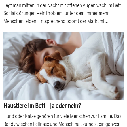
liegt man mitten in der Nacht mit offenen Augen wach im Bett.
Schlafstörungen – ein Problem, unter dem immer mehr
Menschen leiden. Entsprechend boomt der Markt mit
Einschlafhilfen, die den Schlaf fördern sollen. Allerdings
warnen Experten, dass nicht alle Mittel wirklich helfen und bei
dauerhafter Einnahme sogar gesundheitliche Risiken bergen.
Was wirklich beim Schlafen hilft und bei Melatonin als
Einschlafhilfe vorsichtig sein sollte, lesen Sie hier. Inhalt:
Melatonin – natürliches Schlafhormon, aber nicht risikofrei
Studie zeigt Zusammenhang: Herzschwäche und erhöhte
Sterberate Besser schlafen ohne Pillen: Ursachen statt
Symptome behandeln Mit der passenden Matratzen natürlich
besser schlafen Die wichtigsten Kriterien beim Matratzenkauf
Haustiere im Bett – ja oder nein?
Top-Empfehlung Taschenfedermatratzen Top-Empfehlung
Hund oder Katze gehören für viele Menschen zur Familie. Das
Schaumstoffmatratzen Preis-Leistungs-Empfehlung
Band zwischen Fellnase und Mensch hält zumeist ein ganzes
Taschenfedermatratzen Preis-Leistungs- Empfehlung