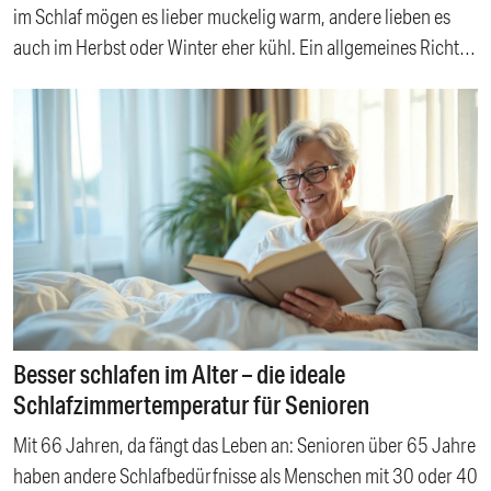
im Schlaf mögen es lieber muckelig warm, andere lieben es
und Hundebett: Darauf sollten Sie achten
auch im Herbst oder Winter eher kühl. Ein allgemeines Richtig
oder Falsch gibt es dabei nicht. Die persönliche
Wohlfühltemperatur hängt vom individuellen Empfinden ab
und ist von Mensch zu Mensch verschieden. Unbestritten ist
jedoch: Kühle Temperaturen im Schlafzimmer bringen
zahlreiche Vorteile mit sich. Angefangen bei eingesparter
Energie, die den eigenen Co2-Fußabdruck verringert bis hin
zu positiven Auswirkungen auf die Gesundheit. Warum es
sinnvoll ist, die Heizung im Schlafzimmer herunterzudrehen
und welche Auswirkungen das auf Geldbeutel und
Wohlbefinden hat, erfahren Sie hier. Inhalt: Vier Gründe, die
Besser schlafen im Alter – die ideale
für ein kühles Schlafzimmer sprechen Schlafverbesserung
Schlafzimmertemperatur für Senioren
Weniger Kopfschmerzen nach dem Aufwachen Stärkung des
Mit 66 Jahren, da fängt das Leben an: Senioren über 65 Jahre
Immunsystems Temperatur im Schlafzimmer: Kühl – aber nicht
haben andere Schlafbedürfnisse als Menschen mit 30 oder 40
zu kalt Tipps, um bei Kälte gut zu schlafen