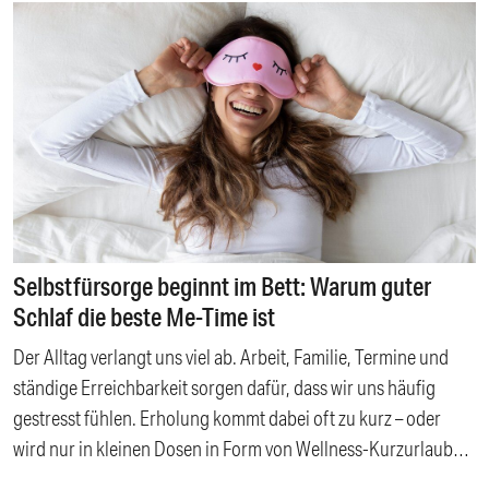
nach dem Grillabend spontan über Nacht. Ob
Übernachtungsbesuch von Familie und Freunden, Urlaub mit
dem Camper oder die Ausstattung der Ferienwohnung – wenn
die Temperaturen steigen und sich alles nach Urlaub anfühlt,
braucht es die richtigen Bettwaren, um den Sommer auch
nachts zu genießen. Worauf es beim Kauf von Bettwaren für
den Sommer ankommt und welche Angebote sich besonders
lohnen, lesen Sie hier. Inhalt: Gäste willkommen:
Schlafkomfort für Übernachtungsbesuch Klappmatratzen
Selbstfürsorge beginnt im Bett: Warum guter
Schlafen im Wohnmobil und Camper Matratzentopper
Schlaf die beste Me-Time ist
Bettwäsche & Bettdecken Ferienwohnung gastfreundlich
Der Alltag verlangt uns viel ab. Arbeit, Familie, Termine und
ausstatten Wendematratze & verstellbarer Lattenrost
ständige Erreichbarkeit sorgen dafür, dass wir uns häufig
Nützliche Extras für mehr Komfort
gestresst fühlen. Erholung kommt dabei oft zu kurz – oder
wird nur in kleinen Dosen in Form von Wellness-Kurzurlauben,
einer Massage oder einem entspannten Bad „konsumiert“.