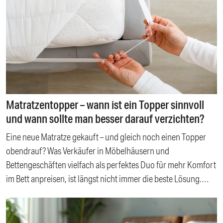
Gut schlafen trotz Hitze Warum raubt uns nächtliche Hitze den
Schlaf? Welche Bettdecke ist gut für den Sommer?
Ganzjahresdecke oder Sommerdecke? Sommer-Bettwäsche:
Der Stoff ist entscheidend Wie oft sollte man Bettwäsche im
Sommer wechseln? Die richtige Pflege von Sommer-
Bettwäsche
Matratzentopper – wann ist ein Topper sinnvoll
und wann sollte man besser darauf verzichten?
Eine neue Matratze gekauft – und gleich noch einen Topper
obendrauf? Was Verkäufer in Möbelhäusern und
Bettengeschäften vielfach als perfektes Duo für mehr Komfort
im Bett anpreisen, ist längst nicht immer die beste Lösung.
Tatsächlich sollte eine gute Matratze auch ohne zusätzliche
Auflage einen hohen Liegekomfort bieten und den Körper
ergonomisch unterstützen. Oder anders gesagt: Ein