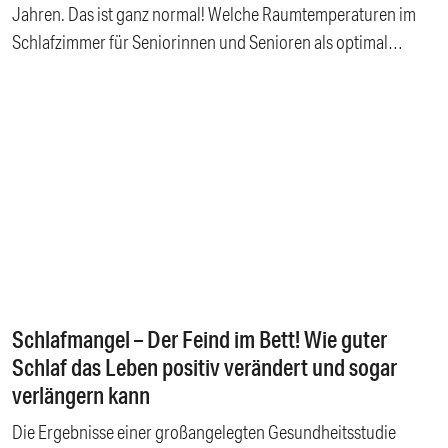
Jahren. Das ist ganz normal! Welche Raumtemperaturen im
Schlafzimmer für Seniorinnen und Senioren als optimal
gelten, um erholsam ein- und durchzuschlafen, erfahren Sie
hier. Inhalt: Welchen Einfluss das Alter auf den Schlaf hat
Wenn Kälte den Schlaf raubt Wärme ja – Hitzestau nein Diese
Temperaturen im Schlafzimmer sind für Senioren ideal Welche
Bettwaren den Schlaf im Alter verbessern können Matratzen
mit guter Wärmeregulierung Topper als zusätzliche
Isolierschicht Die richtige Bettdecke macht den Unterschied
Nie wieder frieren mit der richtigen Bettwäsche Fazit:
Erholsamer Schlaf ist keine Frage des Alters
Schlafmangel – Der Feind im Bett! Wie guter
Schlaf das Leben positiv verändert und sogar
verlängern kann
Die Ergebnisse einer großangelegten Gesundheitsstudie