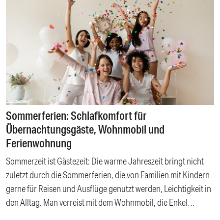
Warum schwitzen, wenn es auch kühler geht? Heiße Angebote
statt heißer Luft: Bettwaren im Somme-Sale Raus mit der Hitze
aus dem Bett Atmungsaktive Matratzen: Erholsamer Schlaf bei
jedem Wetter Temperaturregulierende Topper: Natürliche
Kühlung in warmen Sommernächten Kissen mit Kühleffekt:
Entspannen statt schwitzen Sommerbettwäsche: Luftig-leicht
in den Schlaf gleiten
Sommerferien: Schlafkomfort für
Übernachtungsgäste, Wohnmobil und
Ferienwohnung
Sommerzeit ist Gästezeit: Die warme Jahreszeit bringt nicht
zuletzt durch die Sommerferien, die von Familien mit Kindern
gerne für Reisen und Ausflüge genutzt werden, Leichtigkeit in
den Alltag. Man verreist mit dem Wohnmobil, die Enkel
kommen für ein Wochenende zu Besuch oder Freunde bleiben