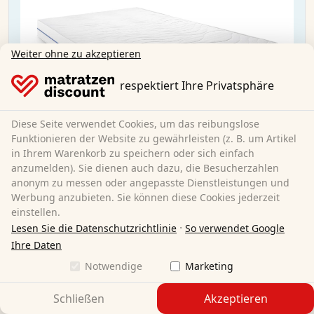
Weiter ohne zu akzeptieren
respektiert Ihre Privatsphäre
Diese Seite verwendet Cookies, um das reibungslose
Funktionieren der Website zu gewährleisten (z. B. um Artikel
in Ihrem Warenkorb zu speichern oder sich einfach
anzumelden). Sie dienen auch dazu, die Besucherzahlen
anonym zu messen oder angepasste Dienstleistungen und
Supportho Premium 180x200 cm H2/H3
Werbung anzubieten. Sie können diese Cookies jederzeit
einstellen.
·
Lesen Sie die Datenschutzrichtlinie
So verwendet Google
180 x 200 cm
Größe:
Ihre Daten
Kaltschaum
Material:
Notwendige
Marketing
18 cm
Gesamthöhe:
H2/H3
Härtegrad:
Schließen
Akzeptieren
169,95 €