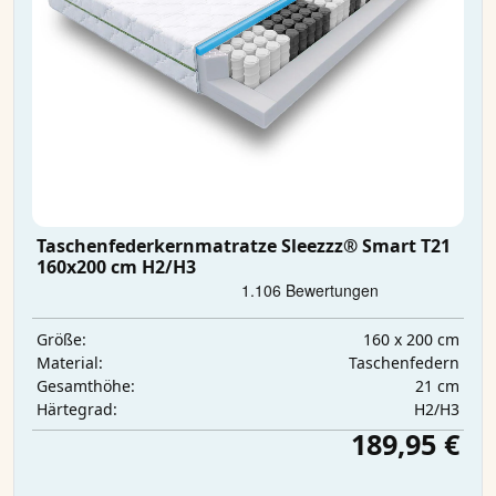
Taschenfederkernmatratze Sleezzz® Smart T21
160x200 cm H2/H3
160 x 200 cm
Größe:
Taschenfedern
Material:
21 cm
Gesamthöhe:
H2/H3
Härtegrad:
189,95 €