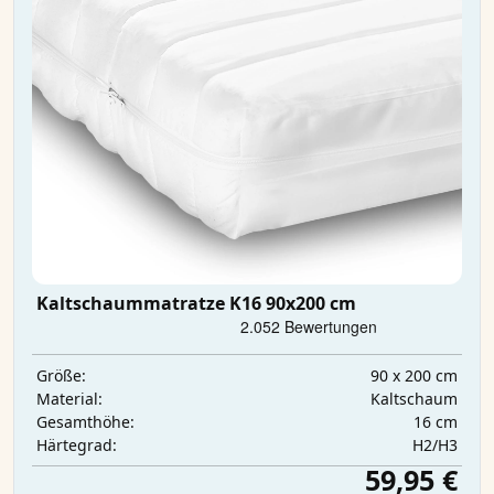
Kaltschaummatratze K16 90x200 cm
90 x 200 cm
Größe:
Kaltschaum
Material:
16 cm
Gesamthöhe:
H2/H3
Härtegrad:
59,95 €