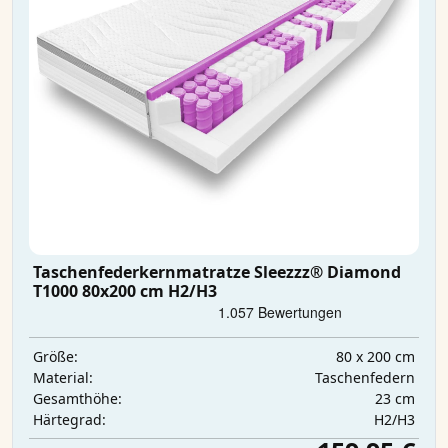
Taschenfederkernmatratze Sleezzz® Diamond
T1000 80x200 cm H2/H3
80 x 200 cm
Größe:
Taschenfedern
Material:
23 cm
Gesamthöhe:
H2/H3
Härtegrad: