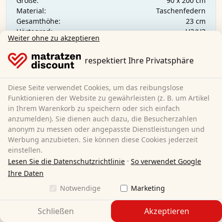
90 x 200 cm
Größe:
Taschenfedern
Material:
23 cm
Gesamthöhe:
H2/H3
Härtegrad:
Weiter ohne zu akzeptieren
194,95 €
respektiert Ihre Privatsphäre
Kostenloser Versand
Diese Seite verwendet Cookies, um das reibungslose
Sofort lieferbar
Funktionieren der Website zu gewährleisten (z. B. um Artikel
Mehr erfahren
in Ihrem Warenkorb zu speichern oder sich einfach
anzumelden). Sie dienen auch dazu, die Besucherzahlen
anonym zu messen oder angepasste Dienstleistungen und
Werbung anzubieten. Sie können diese Cookies jederzeit
einstellen.
·
Lesen Sie die Datenschutzrichtlinie
So verwendet Google
Ihre Daten
Notwendige
Marketing
Schließen
Akzeptieren