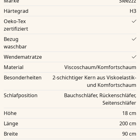
Marke
Sleezzz
Härtegrad
H3
Oeko-Tex
zertifiziert
Bezug
waschbar
Wendematratze
Material
Viscoschaum/Komfortschaum
Besonderheiten
2-schichtiger Kern aus Viskoelastik-
und Komfortschaum
Schlafposition
Bauchschläfer, Rückenschläfer,
Seitenschläfer
Höhe
18 cm
Länge
200 cm
Breite
90 cm