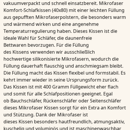
vakuumverpackt und schnell einsatzbereit.
Mikrofaser
Komfort-Schlafkissen (40x80)
mit einer leichten Füllung
aus gepufften Mikrofaserpolstern, die besonders warm
und wärmend wirken und eine angenehme
Temperaturregulierung haben. Dieses
Kissen
ist die
ideale Wahl für Schläfer, die
daunenfreie
Bettwaren
bevorzugen. Für die Füllung
des
Kissens
verwenden wir ausschließlich
hochwertige
silikonisierte Mikrofasern
, wodurch die
Füllung dauerhaft flauschig und anschmiegsam bleibt.
Die Füllung macht das
Kissen
flexibel und formstabil. Es
kehrt immer wieder in seine Ursprungsform zurück.
Das Kissen ist mit
400 Gramm Füllgewicht
eher flach
und somit für alle Schlafpositionen geeignet. Egal
ob Bauchschläfer, Rückenschläfer oder Seitenschläfer
dieses Mikrofaser
Kissen
sorgt für ein Extra an Komfort
und Stützung. Dank der
Mikrofaser
ist
dieses
Kissen
besonders hautfreundlich, atmungsaktiv,
kuschelig und voluminös und ist maschinenwaschbar