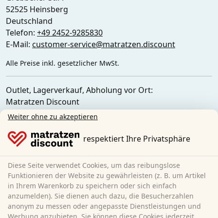
52525 Heinsberg
Deutschland
Telefon:
+49 2452-9285830
E-Mail:
customer-service@matratzen.discount
Alle Preise inkl. gesetzlicher MwSt.
Outlet, Lagerverkauf, Abholung vor Ort:
Matratzen Discount
Ferdinand-Porsche-Str. 4
Weiter ohne zu akzeptieren
52525 Heinsberg
Deutschland
respektiert Ihre Privatsphäre
Diese Seite verwendet Cookies, um das reibungslose
Funktionieren der Website zu gewährleisten (z. B. um Artikel
in Ihrem Warenkorb zu speichern oder sich einfach
anzumelden). Sie dienen auch dazu, die Besucherzahlen
anonym zu messen oder angepasste Dienstleistungen und
Werbung anzubieten. Sie können diese Cookies jederzeit