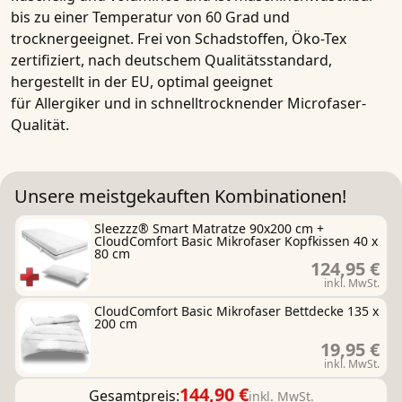
bis zu einer Temperatur von 60 Grad und
trocknergeeignet. Frei von Schadstoffen, Öko-Tex
zertifiziert, nach deutschem Qualitätsstandard,
hergestellt in der EU, optimal geeignet
für
Allergiker
und in
schnelltrocknender Microfaser-
Qualität.
Unsere meistgekauften Kombinationen!
Sleezzz® Smart Matratze 90x200 cm +
CloudComfort Basic Mikrofaser Kopfkissen 40 x
80 cm
124,95 €
inkl. MwSt.
CloudComfort Basic Mikrofaser Bettdecke 135 x
200 cm
19,95 €
inkl. MwSt.
144,90 €
Gesamtpreis:
inkl. MwSt.