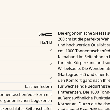
Die ergonomische Sleezzz®
Sleezzz
200 cm ist die perfekte Wahl
H2/H3
und hochwertige Qualität s
cm
,
1000 Tonnentaschenfed
Klimaband
im Seitenboden b
für jede Körperzone und sor
Wirbelsäule. Die Wendematr
(
Härtegrad H2
) und einer fe
den Komfort ganz nach Ihre
für wechselnde Bedürfnisse
Taschenfedern
Präferenzen. Die
1000 Tonn
Tonnentaschenfederkern mit
außergewöhnliche Punktelast
 ergonomischen Liegezonen
Körper an. Durch die beidse
ckenschläfer, Seitenschläfer
und einmal 5 cm (H3) jewei