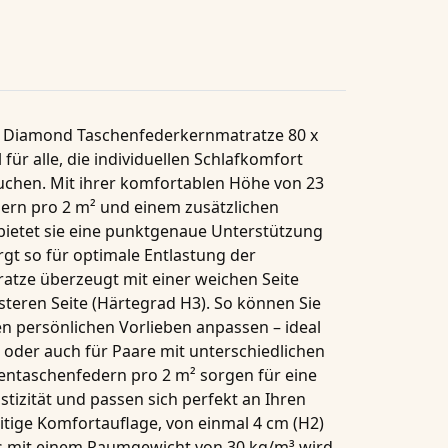
 Diamond Taschenfederkernmatratze 80 x
 für alle, die individuellen Schlafkomfort
uchen. Mit ihrer komfortablen Höhe von
23
ern pro 2 m²
und einem zusätzlichen
ietet sie eine punktgenaue Unterstützung
gt so für optimale Entlastung der
atze überzeugt mit einer weichen Seite
steren Seite (
Härtegrad H3
). So können Sie
n persönlichen Vorlieben anpassen – ideal
 oder auch für Paare mit unterschiedlichen
entaschenfedern pro 2 m²
sorgen für eine
izität und passen sich perfekt an Ihren
itige Komfortauflage, von einmal 4 cm (H2)
ls mit einem Raumgewicht von 30 kg/m³ wird