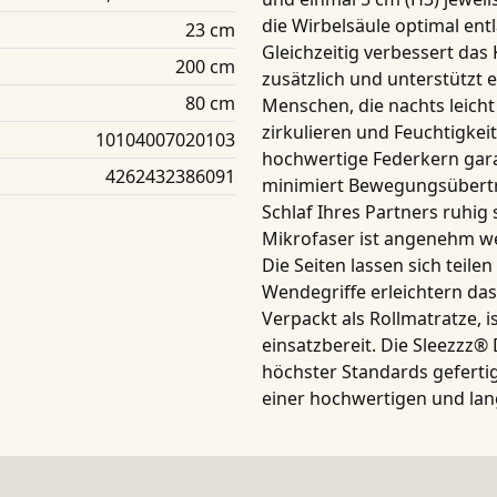
die Wirbelsäule optimal ent
23 cm
Gleichzeitig verbessert das
200 cm
zusätzlich und unterstützt e
80 cm
Menschen, die nachts leicht
zirkulieren und Feuchtigkei
10104007020103
hochwertige Federkern garan
4262432386091
minimiert Bewegungsübertr
Schlaf Ihres Partners ruhig
Mikrofaser
ist angenehm we
Die Seiten lassen sich teile
Wendegriffe
erleichtern da
Verpackt als Rollmatratze, is
einsatzbereit. Die
Sleezzz®
höchster Standards gefertig
einer hochwertigen und lan