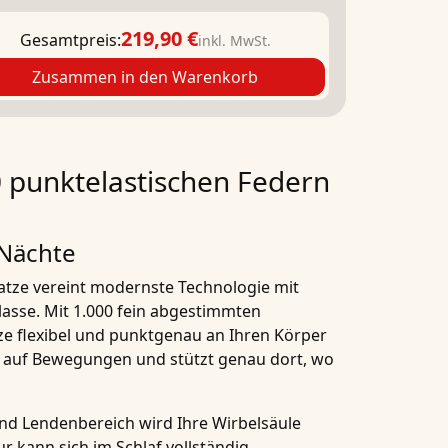
219,90 €
Gesamtpreis:
inkl. MwSt.
Zusammen in den Warenkorb
0 punktelastischen Federn
 Nächte
atze
vereint modernste Technologie mit
lasse. Mit
1.000 fein abgestimmten
ze flexibel und punktgenau an Ihren Körper
el auf Bewegungen und stützt genau dort, wo
 und Lendenbereich
wird Ihre
Wirbelsäule
r kann sich im Schlaf vollständig