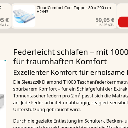
®
CloudComfort Cool Topper 80 x 200 cm
H2/H3
95 €
59,95 €
 MwSt.
inkl. MwSt.
Federleicht schlafen – mit 100
für traumhaften Komfort
Exzellenter Komfort für erholsame
Die
Sleezzz® Diamond T1000 Taschenfederkernmatr
spürbarem Komfort – für ein Schlafgefühl der Extrak
Tonnentaschenfedern pro 2 m²
passt sich die Matrat
an.
Jede Feder arbeitet unabhängig
, reagiert sensib
Unterstützung gebraucht wird.
Durch die gezielte
Entlastung im Schulter-, Becken-
ergonomisch korrekt ausgerichtet
und die Muskulatu