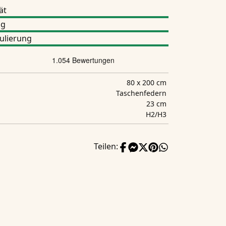
ät
ng
ulierung
80 x 200 cm
Taschenfedern
23 cm
H2/H3
Teilen: