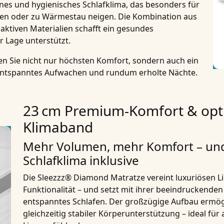
enes und hygienisches Schlafklima
, das besonders für
itzen oder zu Wärmestau neigen. Die Kombination aus
tiven Materialien schafft ein
gesundes
r Lage unterstützt.
n Sie nicht nur höchsten Komfort, sondern auch ein
entspanntes Aufwachen und rundum erholte Nächte.
23 cm Premium-Komfort & opti
Klimaband
Mehr Volumen, mehr Komfort – und 
Schlafklima inklusive
Die
Sleezzz® Diamond Matratze
vereint luxuriösen 
Funktionalität – und setzt mit ihrer beeindruckende
entspanntes Schlafen. Der großzügige Aufbau ermög
gleichzeitig stabiler Körperunterstützung – ideal für 