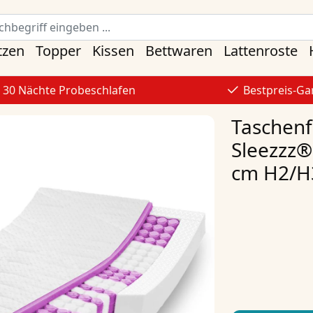
tzen
Topper
Kissen
Bettwaren
Lattenroste
30 Nächte Probeschlafen
Bestpreis-Ga
Taschen
Sleezzz®
cm H2/H