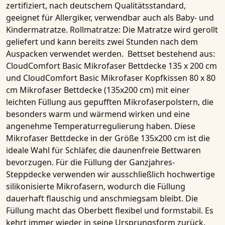
zertifiziert, nach deutschem Qualitätsstandard,
geeignet für Allergiker, verwendbar auch als Baby- und
Kindermatratze. Rollmatratze: Die Matratze wird gerollt
geliefert und kann bereits zwei Stunden nach dem
Auspacken verwendet werden.
Bettset bestehend aus:
CloudComfort Basic Mikrofaser Bettdecke 135 x 200 cm
und CloudComfort Basic Mikrofaser Kopfkissen 80 x 80
cm
Mikrofaser Bettdecke (135x200 cm)
mit einer
leichten Füllung aus gepufften Mikrofaserpolstern, die
besonders warm und wärmend wirken und eine
angenehme Temperaturregulierung haben. Diese
Mikrofaser Bettdecke in der Größe 135x200 cm
ist die
ideale Wahl für Schläfer, die
daunenfreie Bettwaren
bevorzugen. Für die Füllung der
Ganzjahres-
Steppdecke
verwenden wir ausschließlich hochwertige
silikonisierte Mikrofasern
, wodurch die Füllung
dauerhaft flauschig und anschmiegsam bleibt. Die
Füllung macht das
Oberbett
flexibel und formstabil. Es
kehrt immer wieder in seine Ursprungsform zurück.