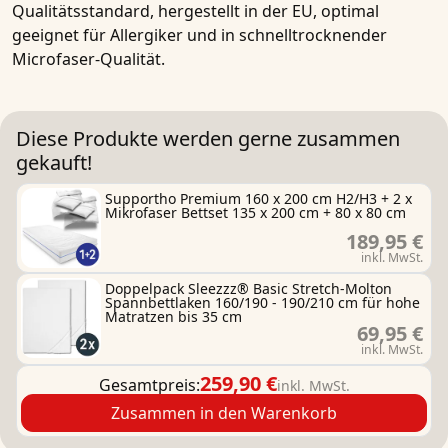
Qualitätsstandard, hergestellt in der EU, optimal
geeignet für
Allergiker
und in
schnelltrocknender
Microfaser-Qualität.
Diese Produkte werden gerne zusammen
gekauft!
Supportho Premium 160 x 200 cm H2/H3 + 2 x
Mikrofaser Bettset 135 x 200 cm + 80 x 80 cm
189,95 €
inkl. MwSt.
Doppelpack Sleezzz® Basic Stretch-Molton
Spannbettlaken 160/190 - 190/210 cm für hohe
Matratzen bis 35 cm
69,95 €
inkl. MwSt.
259,90 €
Gesamtpreis:
inkl. MwSt.
Zusammen in den Warenkorb