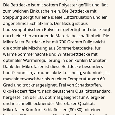
Die
Bettdecke
ist
mit softem Polyester gefüllt und lädt
zum weichen Einkuscheln ein. Die
Bettdecke
mit
Steppung sorgt für eine ideale Luftzirkulation und ein
angenehmes Schlafklima. Der Bezug ist aus
hautsympathischem Polyester gefertigt und überzeugt
durch eine hervorragende Materialbeschaffenheit. Die
Mikrofaser Bettdecke
ist mit
7
00 Gramm Füllgewicht
die optimale Mischung aus
Sommerbettdecke
, für
warme Sommernächte und
Winterbettdecke
mit
optimaler Wärmeregulierung in den kühlen Monaten.
Dank der
Mikrofaser
ist diese
Bettdecke
besonders
hautfreundlich, atmungsaktiv, kuschelig, voluminös, ist
maschinenwaschbar bis zu einer Temperatur von 60
Grad und trocknergeeignet. Frei von Schadstoffen,
Öko-Tex zertifiziert, nach deutschem Qualitätsstandard,
hergestellt in der EU, optimal geeignet für
Allergiker
und in
schnelltrocknender Microfaser-Qualität.
Mikrofaser Komfort-Schlafkissen (80x80)
mit einer