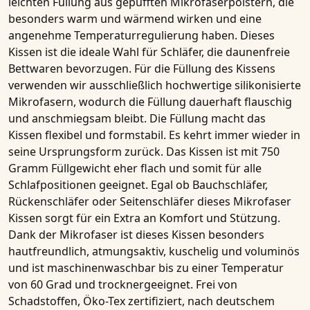
leichten Füllung aus gepufften Mikrofaserpolstern, die
besonders warm und wärmend wirken und eine
angenehme Temperaturregulierung haben. Dieses
Kissen
ist die ideale Wahl für Schläfer, die
daunenfreie
Bettwaren
bevorzugen. Für die Füllung des
Kissens
verwenden wir ausschließlich hochwertige
silikonisierte
Mikrofasern
, wodurch die Füllung dauerhaft flauschig
und anschmiegsam bleibt. Die Füllung macht das
Kissen
flexibel und formstabil. Es kehrt immer wieder in
seine Ursprungsform zurück. Das Kissen ist mit
750
Gramm Füllgewicht
eher flach und somit für alle
Schlafpositionen geeignet. Egal ob Bauchschläfer,
Rückenschläfer oder Seitenschläfer dieses Mikrofaser
Kissen
sorgt für ein Extra an Komfort und Stützung.
Dank der
Mikrofaser
ist dieses
Kissen
besonders
hautfreundlich, atmungsaktiv, kuschelig und voluminös
und ist maschinenwaschbar bis zu einer Temperatur
von
60 Grad
und
trocknergeeignet
. Frei von
Schadstoffen, Öko-Tex zertifiziert, nach deutschem