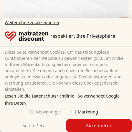
Weiter ohne zu akzeptieren
respektiert Ihre Privatsphäre
Diese Seite verwendet Cookies, um das reibungslose
Funktionieren der Website zu gewährleisten (z. B. um Artikel
in Ihrem Warenkorb zu speichern oder sich einfach
anzumelden). Sie dienen auch dazu, die Besucherzahlen
anonym zu messen oder angepasste Dienstleistungen und
Werbung anzubieten. Sie können diese Cookies jederzeit
einstellen.
·
Lesen Sie die Datenschutzrichtlinie
So verwendet Google
Doppeltuchbezug:
Ihre Daten
Der Bezug der
Kaltschaummatratze Supportho
Notwendige
Marketing
Premium, Höhe 18 cm, Härtegrad H2/H3 + 2 x +
Mikrofaser Ganzjahres Bett-Set, extra leicht
besteht aus
Schließen
Akzeptieren
einer unteren Schicht, die als Träger dient, und einer