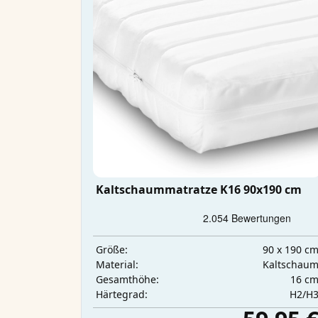
Kaltschaummatratze K16 90x190 cm
90 x 190 c
Größe:
Kaltschau
Material:
16 c
Gesamthöhe:
H2/H
Härtegrad: