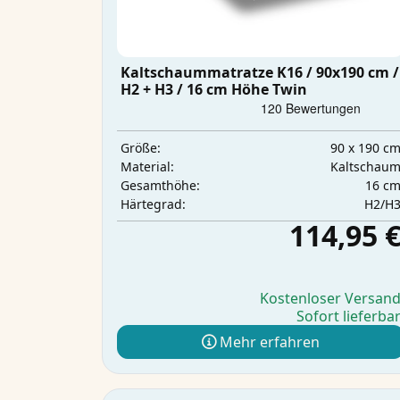
Kaltschaummatratze K16 / 90x190 cm /
H2 + H3 / 16 cm Höhe Twin
90 x 190 c
Größe:
Kaltschau
Material:
16 c
Gesamthöhe:
H2/H
Härtegrad:
114,95 
Kostenloser Versan
Sofort lieferba
Mehr erfahren