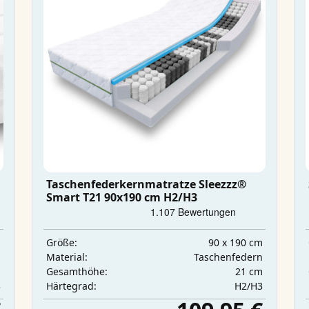
Taschenfederkernmatratze Sleezzz®
Smart T21 90x190 cm H2/H3
m
90 x 190 cm
Größe:
m
Taschenfedern
Material:
m
21 cm
Gesamthöhe:
3
H2/H3
Härtegrad: