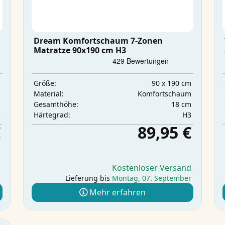
Dream Komfortschaum 7-Zonen
Matratze 90x190 cm H3
m
90 x 190 cm
Größe:
m
Komfortschaum
Material:
m
18 cm
Gesamthöhe:
3
H3
Härtegrad:
€
89,95 €
d
Kostenloser Versand
r
Lieferung bis
Montag, 07. September
Mehr erfahren