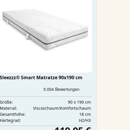
Sleezzz® Smart Matratze 90x190 cm
90 x 190 cm
Größe:
Viscoschaum/Komfortschaum
Material:
18 cm
Gesamthöhe:
H2/H3
Härtegrad: