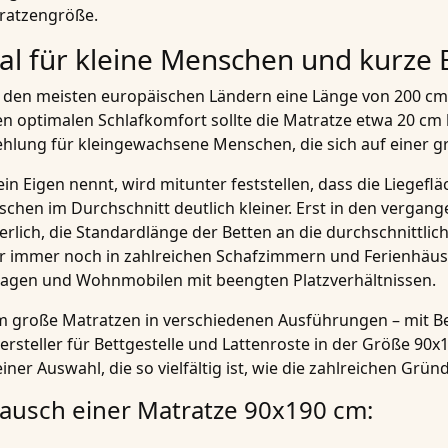
atratzengröße.
al für kleine Menschen und kurze 
n den meisten europäischen Ländern eine Länge von 200 cm e
n optimalen Schlafkomfort sollte die Matratze etwa 20 cm l
hlung für kleingewachsene Menschen, die sich auf einer g
ein Eigen nennt, wird mitunter feststellen, dass die Liegefl
nschen im Durchschnitt deutlich kleiner. Erst in den verga
rlich, die Standardlänge der Betten an die durchschnittl
ber immer noch in zahlreichen Schafzimmern und Ferienhäu
agen
und
Wohnmobilen
mit beengten Platzverhältnissen.
m große Matratzen in verschiedenen Ausführungen – mit Be
rsteller für Bettgestelle und Lattenroste in der Größe 9
ner Auswahl, die so vielfältig ist, wie die zahlreichen Grü
tausch einer Matratze 90x190 cm: