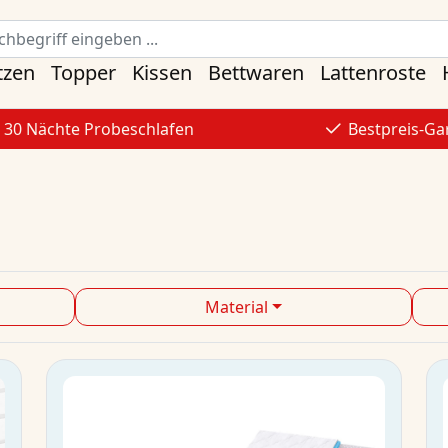
tzen
Topper
Kissen
Bettwaren
Lattenroste
30 Nächte Probeschlafen
Bestpreis-Ga
Material