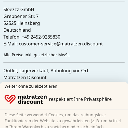
Sleezzz GmbH
Grebbener Str. 7
52525 Heinsberg
Deutschland
Telefon:
+49 2452-9285830
E-Mail:
customer-service@matratzen.discount
Alle Preise inkl. gesetzlicher MwSt.
Outlet, Lagerverkauf, Abholung vor Ort:
Matratzen Discount
Ferdinand-Porsche-Str. 4
Weiter ohne zu akzeptieren
52525 Heinsberg
Deutschland
respektiert Ihre Privatsphäre
Diese Seite verwendet Cookies, um das reibungslose
Funktionieren der Website zu gewährleisten (z. B. um Artikel
in Ihrem Warenkorb zu speichern oder sich einfach