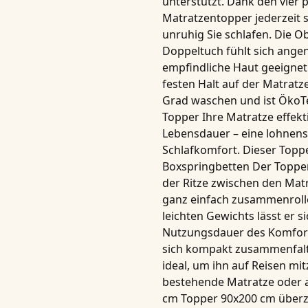
unterstützt. Dank den
vier
Matratzentopper jederzeit si
unruhig Sie schlafen. Die
Ob
Doppeltuch
fühlt sich ange
empfindliche Haut geeignet.
festen Halt auf der Matratz
Grad waschen
und ist
ÖkoTe
Topper
Ihre Matratze effek
Lebensdauer – eine lohnensw
Schlafkomfort. Dieser Toppe
Boxspringbetten Der Toppe
der Ritze zwischen den Mat
ganz einfach zusammenroll
leichten Gewichts lässt er 
Nutzungsdauer des Komfort
sich kompakt zusammenfalte
ideal, um ihn auf Reisen m
bestehende Matratze oder a
cm
Topper 90x200 cm
überze