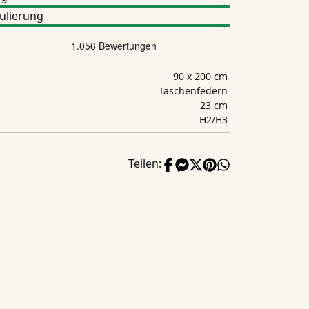
ulierung
90 x 200 cm
Taschenfedern
23 cm
H2/H3
Teilen: