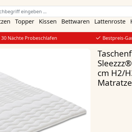
tzen
Topper
Kissen
Bettwaren
Lattenroste
30 Nächte Probeschlafen
Bestpreis-Ga
Taschen
Sleezzz®
cm H2/H3
Matratze