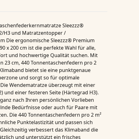
Taschenfederkernmatratze Sleezzz®
2/H3 und Matratzentopper /
 cm Die ergonomische Sleezzz® Premium
 x 200 cm ist die perfekte Wahl für alle,
fort und hochwertige Qualität suchen. Mit
on
23 cm
,
440 Tonnentaschenfedern pro 2
Klimaband
bietet sie eine punktgenaue
perzone und sorgt so für optimale
. Die Wendematratze überzeugt mit einer
2
) und einer festeren Seite (
Härtegrad H3
).
ganz nach Ihren persönlichen Vorlieben
lnde Bedürfnisse oder auch für Paare mit
zen. Die
440 Tonnentaschenfedern pro 2 m²
nliche Punktelastizität und passen sich
 Gleichzeitig verbessert das
Klimaband
die
tzlich und unterstützt ein frisches