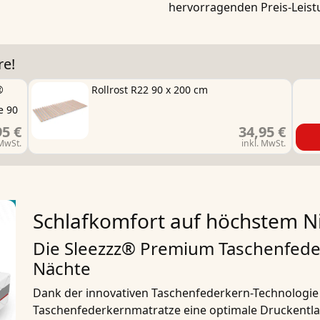
hervorragenden Preis-Leist
re!
®
Rollrost R22 90 x 200 cm
e 90
95 €
34,95 €
 MwSt.
inkl. MwSt.
Schlafkomfort auf höchstem N
Die Sleezzz® Premium Taschenfede
Nächte
Dank der innovativen Taschenfederkern-Technologie
Taschenfederkernmatratze eine optimale Druckentla