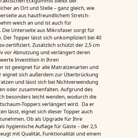
 praktischen Eckgummis
bleibt der
cher an Ort und Stelle – ganz gleich, wie
erseite aus hautfreundlichem Stretch-
nehm weich an und ist auch für
 Die Unterseite aus Mikrofaser sorgt für
e. Der Topper lässt sich unkompliziert bei
40
x-zertifiziert.
Zusätzlich schützt der
2,5 cm
tiv vor Abnutzung und verlängert deren
erte Investition in Ihren
r ist geeignet für alle Matratzenarten und
r eignet sich außerdem zur Überbrückung
ratzen und lässt sich bei Nichtverwendung
en oder zusammenfalten. Aufgrund des
sich besonders leicht wenden, wodurch die
schaum-Toppers verlängert wird. Da er
n lässt, eignet sich dieser Topper auch
itzunehmen. Ob als Upgrade für Ihre
ls hygienische Auflage für Gäste – der
2,5
ugt mit Qualität, Funktionalität und einem