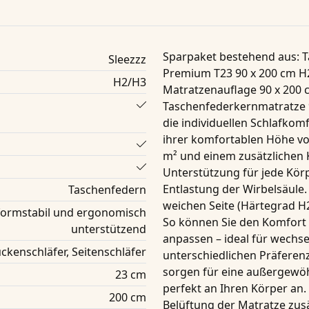
Sparpaket bestehend aus
: 
Sleezzz
Premium T23 90 x 200 cm H
H2/H3
Matratzenauflage 90 x 200
Taschenfederkernmatratze 90
die individuellen Schlafkom
ihrer komfortablen Höhe v
m²
und einem zusätzlichen
Unterstützung für jede Kör
Entlastung der Wirbelsäule
Taschenfedern
weichen Seite (
Härtegrad H
 formstabil und ergonomisch
So können Sie den Komfort 
unterstützend
anpassen – ideal für wechse
ckenschläfer, Seitenschläfer
unterschiedlichen Präferen
sorgen für eine außergewöh
23 cm
perfekt an Ihren Körper an.
200 cm
Belüftung der Matratze zusä