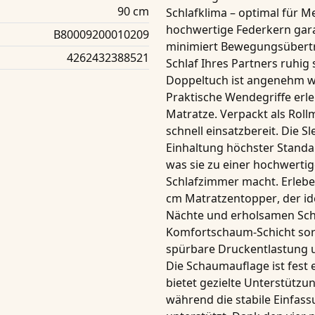
90 cm
Schlafklima – optimal für M
hochwertige Federkern garan
B80009200010209
minimiert Bewegungsübertr
4262432388521
Schlaf Ihres Partners ruhi
Doppeltuch
ist angenehm w
Praktische
Wendegriffe
erle
Matratze. Verpackt als Rollm
schnell einsatzbereit. Die
Sl
Einhaltung höchster Standar
was sie zu einer hochwertig
Schlafzimmer macht. Erlebe
cm
Matratzentopper
, der 
Nächte und erholsamen Schla
Komfortschaum-Schicht
sor
spürbare
Druckentlastung
u
Die
Schaumauflage
ist fest
bietet gezielte Unterstützu
während die stabile Einfass