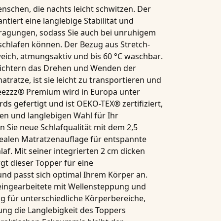
enschen, die nachts leicht schwitzen. Der
tiert eine langlebige Stabilität und
agungen, sodass Sie auch bei unruhigem
g schlafen können. Der Bezug aus
Stretch-
eich, atmungsaktiv und bis
60 °C waschbar
.
ichtern das Drehen und Wenden der
atratze, ist sie leicht zu transportieren und
eezzz® Premium
wird in Europa unter
ds gefertigt und ist
OEKO-TEX® zertifiziert
,
en und langlebigen Wahl für Ihr
n Sie neue Schlafqualität mit dem
2,5
idealen Matratzenauflage für entspannte
f. Mit seiner integrierten
2 cm dicken
gt dieser Topper für eine
nd passt sich optimal Ihrem Körper an.
 eingearbeitete mit
Wellensteppung
und
ng für unterschiedliche Körperbereiche,
ung die Langlebigkeit des Toppers