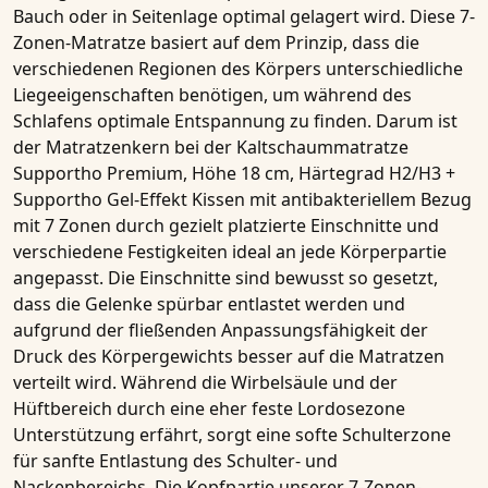
Bauch oder in Seitenlage optimal gelagert wird. Diese
7-
Zonen-Matratze
basiert auf dem Prinzip, dass die
verschiedenen Regionen des Körpers unterschiedliche
Liegeeigenschaften benötigen, um während des
Schlafens optimale Entspannung zu finden. Darum ist
der Matratzenkern bei der
Kaltschaummatratze
Supportho Premium, Höhe 18 cm, Härtegrad H2/H3 +
Supportho Gel-Effekt Kissen mit antibakteriellem Bezug
mit
7 Zonen
durch gezielt platzierte Einschnitte und
verschiedene Festigkeiten ideal an jede Körperpartie
angepasst. Die Einschnitte sind bewusst so gesetzt,
dass die Gelenke spürbar entlastet werden und
aufgrund der fließenden Anpassungsfähigkeit der
Druck des Körpergewichts besser auf die Matratzen
verteilt wird. Während die Wirbelsäule und der
Hüftbereich durch eine eher feste Lordosezone
Unterstützung erfährt, sorgt eine softe Schulterzone
für sanfte Entlastung des Schulter- und
Nackenbereichs. Die Kopfpartie unserer
7-Zonen-