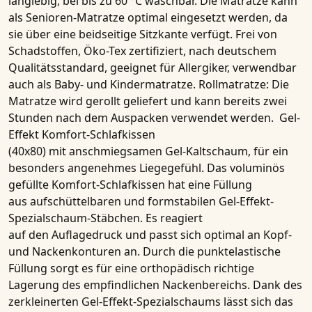
langlebig, bei bis zu 60 °C waschbar. Die Matratze kann
als Senioren-Matratze optimal eingesetzt werden, da
sie über eine beidseitige Sitzkante verfügt. Frei von
Schadstoffen, Öko-Tex zertifiziert, nach deutschem
Qualitätsstandard, geeignet für Allergiker, verwendbar
auch als Baby- und Kindermatratze. Rollmatratze: Die
Matratze wird gerollt geliefert und kann bereits zwei
Stunden nach dem Auspacken verwendet werden.
Gel-
Effekt
Komfort-Schlafkissen
(40x80)
mit anschmiegsamen
Gel-Kaltschaum
, für ein
besonders angenehmes Liegegefühl. Das voluminös
gefüllte Komfort-Schlafkissen hat eine Füllung
aus aufschüttelbaren und formstabilen
Gel-Effekt-
Spezialschaum-Stäbchen
. Es reagiert
auf den Auflagedruck und passt sich optimal an Kopf-
und Nackenkonturen an. Durch die
punktelastische
Füllung
sorgt es für eine orthopädisch richtige
Lagerung des empfindlichen Nackenbereichs. Dank des
zerkleinerten
Gel-Effekt-Spezialschaums
lässt sich das