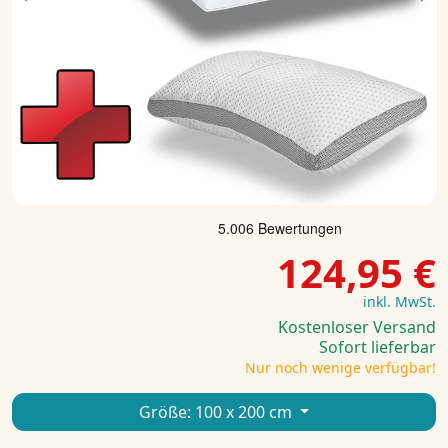
Previous
Ne
124,95 €
inkl. MwSt.
Kostenloser Versand
Sofort lieferbar
Nur noch wenige verfügbar!
Größe:
100 x 200 cm