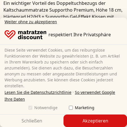
Ein wichtiger Vorteil des Doppeltuchbezugs der
Kaltschaummatratze Supportho Premium, Höhe 18 cm,
Härtegrad H2/H3 + Supportho Gel-Effekt Kissen mit
Weiter ohne zu akzeptieren
antibakteriellem Bezug
ist seine
Atmungsaktivität
.
Durch die Verwendung von luftdurchlässigen
respektiert Ihre Privatsphäre
Materialien kann Luft zirkulieren und Feuchtigkeit
ableiten, was zu einem angenehmen Schlafklima
Diese Seite verwendet Cookies, um das reibungslose
beiträgt. Aufgenommene Feuchtigkeit wird schnell
Funktionieren der Website zu gewährleisten (z. B. um Artikel
wieder an die Außenluft abgegeben. Darüber hinaus ist
in Ihrem Warenkorb zu speichern oder sich einfach
der Doppeltuchbezug der
Kaltschaummatratze
anzumelden). Sie dienen auch dazu, die Besucherzahlen
Supportho Premium, Höhe 18 cm, Härtegrad H2/H3 +
anonym zu messen oder angepasste Dienstleistungen und
Supportho Gel-Effekt Kissen mit antibakteriellem Bezug
Werbung anzubieten. Sie können diese Cookies jederzeit
abnehmbar und waschbar, was die Reinigung und
einstellen.
Pflege erleichtert.
·
Lesen Sie die Datenschutzrichtlinie
So verwendet Google
Ihre Daten
Notwendige
Marketing
Schließen
Akzeptieren