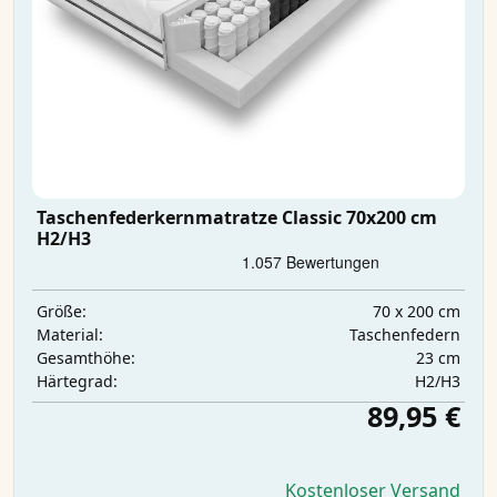
Taschenfederkernmatratze Classic 70x200 cm
H2/H3
70 x 200 cm
Größe:
Taschenfedern
Material:
23 cm
Gesamthöhe:
H2/H3
Härtegrad:
89,95 €
Kostenloser Versand