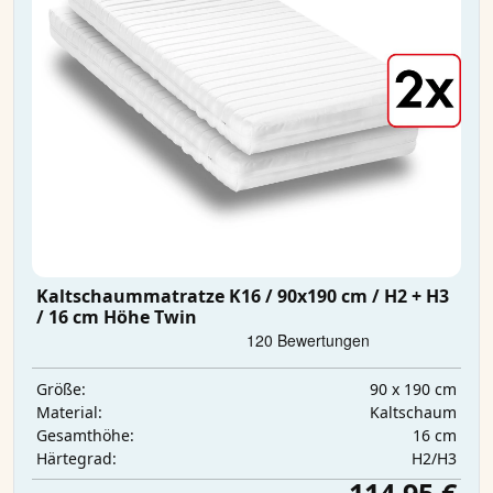
Kaltschaummatratze K16 / 90x190 cm / H2 + H3
/ 16 cm Höhe Twin
90 x 190 cm
Größe:
Kaltschaum
Material:
16 cm
Gesamthöhe:
H2/H3
Härtegrad: