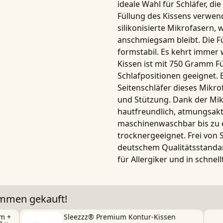
ideale Wahl für Schläfer, die
Füllung des
Kissens
verwend
silikonisierte Mikrofasern
, 
anschmiegsam bleibt. Die F
formstabil. Es kehrt immer
Kissen ist mit
750 Gramm Fü
Schlafpositionen geeignet. 
Seitenschläfer dieses Mikr
und Stützung. Dank der
Mik
hautfreundlich, atmungsakti
maschinenwaschbar bis zu 
trocknergeeignet
. Frei von
deutschem Qualitätsstandard
für
Allergiker
und in
schnell
ammen gekauft!
cm +
Sleezzz® Premium Kontur-Kissen