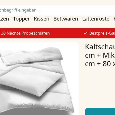
tzen
Topper
Kissen
Bettwaren
Lattenroste
30 Nächte Probeschlafen
Bestpreis-Ga
Kaltscha
cm + Mik
cm + 80 