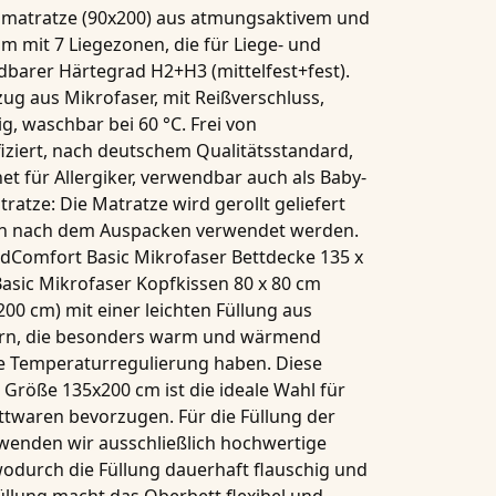
mmatratze (90x200) aus atmungsaktivem und
 mit 7 Liegezonen, die für Liege- und
barer Härtegrad H2+H3 (mittelfest+fest).
ug aus Mikrofaser, mit Reißverschluss,
g, waschbar bei 60 °C. Frei von
fiziert, nach deutschem Qualitätsstandard,
net für Allergiker, verwendbar auch als Baby-
ratze: Die Matratze wird gerollt geliefert
en nach dem Auspacken verwendet werden.
dComfort Basic Mikrofaser Bettdecke 135 x
sic Mikrofaser Kopfkissen 80 x 80 cm
200 cm)
mit einer leichten Füllung aus
ern, die besonders warm und wärmend
 Temperaturregulierung haben. Diese
r Größe 135x200 cm
ist die ideale Wahl für
ttwaren
bevorzugen. Für die Füllung der
wenden wir ausschließlich hochwertige
wodurch die Füllung dauerhaft flauschig und