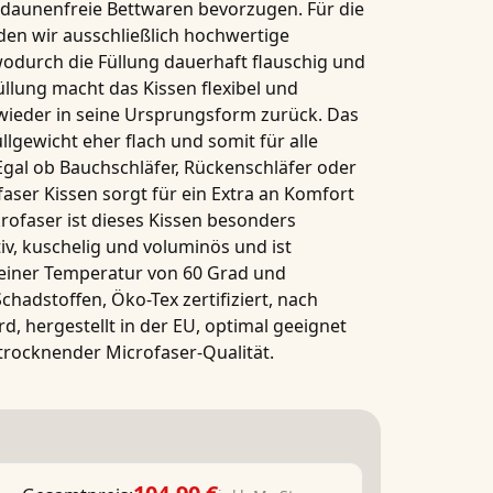
daunenfreie Bettwaren
bevorzugen. Für die
en wir ausschließlich hochwertige
wodurch die Füllung dauerhaft flauschig und
üllung macht das
Kissen
flexibel und
 wieder in seine Ursprungsform zurück. Das
llgewicht
eher flach und somit für alle
Egal ob Bauchschläfer, Rückenschläfer oder
ofaser
Kissen
sorgt für ein Extra an Komfort
rofaser
ist dieses
Kissen
besonders
v, kuschelig und voluminös und ist
einer Temperatur von
60 Grad
und
 Schadstoffen, Öko-Tex zertifiziert, nach
, hergestellt in der EU, optimal geeignet
trocknender Microfaser-Qualität.