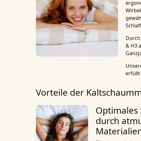
ergono
Wirbel
gewähr
Schlaf
Durch 
& H3
a
Ganzja
Unse
erfüll
Vorteile der Kaltschaumma
Optimales 
durch atm
Materialie