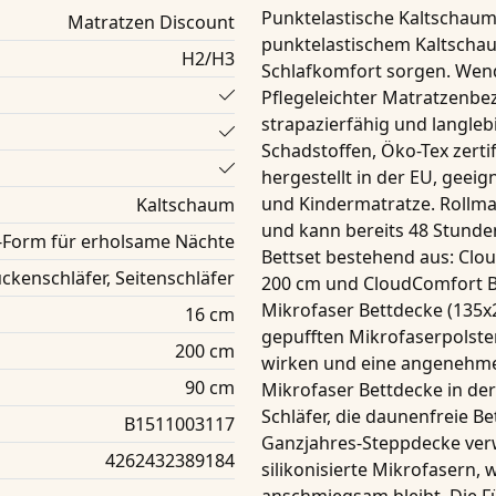
Punktelastische Kaltschau
Matratzen Discount
punktelastischem Kaltschaum
H2/H3
Schlafkomfort sorgen. Wend
Pflegeleichter Matratzenbez
strapazierfähig und langlebi
Schadstoffen, Öko-Tex zerti
hergestellt in der EU, geeig
und Kindermatratze. Rollmat
Kaltschaum
und kann bereits 48 Stund
-Form für erholsame Nächte
Bettset bestehend aus:
Clou
ckenschläfer, Seitenschläfer
200 cm und CloudComfort Ba
Mikrofaser Bettdecke (135x
16 cm
gepufften Mikrofaserpolst
200 cm
wirken und eine angenehme
90 cm
Mikrofaser Bettdecke in de
Schläfer, die
daunenfreie Be
B1511003117
Ganzjahres-Steppdecke
ver
4262432389184
silikonisierte Mikrofasern
, 