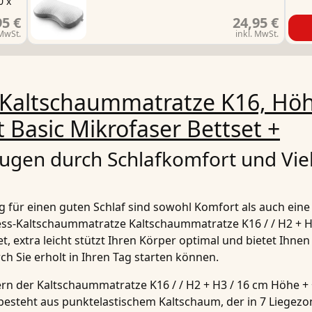
0 x
95 €
24,95 €
 MwSt.
inkl. MwSt.
Kaltschaummatratze K16, Höh
Basic Mikrofaser Bettset +
gen durch Schlafkomfort und Viel
g für einen guten Schlaf sind sowohl Komfort als auch ein
ess-Kaltschaummatratze
Kaltschaummatratze K16 / / H2 + H
t, extra leicht
stützt Ihren Körper optimal und bietet Ihne
h Sie erholt in Ihren Tag starten können.
ern der
Kaltschaummatratze K16 / / H2 + H3 / 16 cm Höhe + 
besteht aus punktelastischem Kaltschaum, der in
7 Liegezo