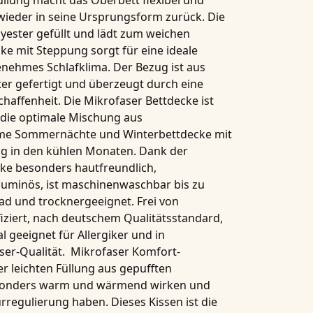
üllung macht das
Oberbett
flexibel und
 wieder in seine Ursprungsform zurück. Die
yester gefüllt und lädt zum weichen
cke
mit Steppung sorgt für eine ideale
enehmes Schlafklima. Der Bezug ist aus
r gefertigt und überzeugt durch eine
haffenheit. Die
Mikrofaser Bettdecke
ist
die optimale Mischung aus
rme Sommernächte und
Winterbettdecke
mit
g in den kühlen Monaten. Dank der
cke
besonders hautfreundlich,
oluminös, ist maschinenwaschbar bis zu
ad und trocknergeeignet. Frei von
fiziert, nach deutschem Qualitätsstandard,
al geeignet für
Allergiker
und in
ser-Qualität.
Mikrofaser Komfort-
er leichten Füllung aus gepufften
esonders warm und wärmend wirken und
rregulierung haben. Dieses
Kissen
ist die