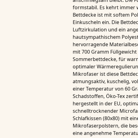
anschmiegsam bleibt. Die F
formstabil. Es kehrt immer
Bettdecke
ist
mit softem Pol
Einkuscheln ein. Die
Bettde
Luftzirkulation und ein ang
hautsympathischem Polyeste
hervorragende Materialbesc
mit
7
00 Gramm Füllgewicht
Sommerbettdecke
, für wa
optimaler Wärmeregulierun
Mikrofaser
ist diese
Bettde
atmungsaktiv, kuschelig, v
einer Temperatur von 60 Gr
Schadstoffen, Öko-Tex zerti
hergestellt in der EU, optim
schnelltrocknender Microfa
Schlafkissen (80x80)
mit ein
Mikrofaserpolstern, die b
eine angenehme Temperatu