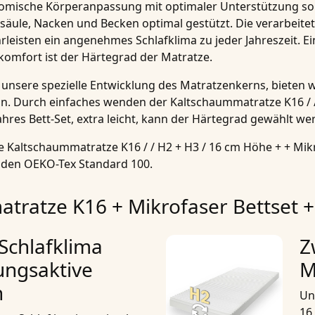
mische Körperanpassung mit optimaler Unterstützung sorg
säule, Nacken und Becken optimal gestützt. Die verarbeite
leisten ein angenehmes Schlafklima zu jeder Jahreszeit. E
komfort ist der
Härtegrad
der
Matratze
.
unsere spezielle Entwicklung des Matratzenkerns, bieten w
n. Durch einfaches wenden der
Kaltschaummatratze K16 / /
hres Bett-Set, extra leicht
, kann der
Härtegrad
gewählt wer
re
Kaltschaummatratze K16 / / H2 + H3 / 16 cm Höhe + + Mikro
t den OEKO-Tex Standard 100.
tratze K16 + Mikrofaser Bettset + 
Schlafklima
Z
ungsaktive
M
n
Un
16