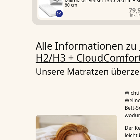
Mikrofaser Bettset 135 x 200 cm + 8
80 cm
79,
inkl.
Alle Informationen zu
H2/H3 + CloudComfort 
Unsere Matratzen überzeu
Wichti
Welln
Bett-Se
wodurc
Der K
leicht