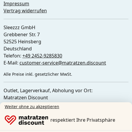
Impressum
Vertrag widerrufen
Sleezzz GmbH
Grebbener Str. 7
52525 Heinsberg
Deutschland
Telefon:
+49 2452-9285830
E-Mail:
customer-service@matratzen.discount
Alle Preise inkl. gesetzlicher MwSt.
Outlet, Lagerverkauf, Abholung vor Ort:
Matratzen Discount
Ferdinand-Porsche-Str. 4
Weiter ohne zu akzeptieren
52525 Heinsberg
Deutschland
respektiert Ihre Privatsphäre