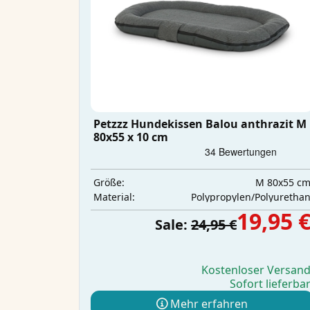
Petzzz Hundekissen Balou anthrazit M
80x55 x 10 cm
M 80x55 c
Größe:
Polypropylen/Polyuretha
Material:
19,95 
Sale:
24,95 €
Kostenloser Versan
Sofort lieferba
Mehr erfahren