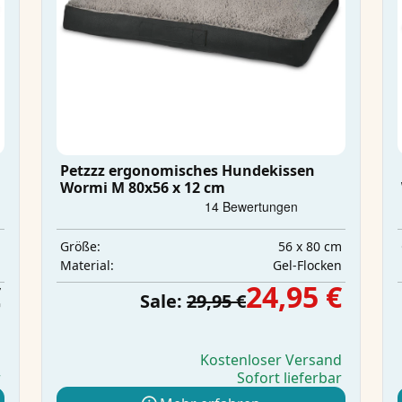
Petzzz ergonomisches Hundekissen
Wormi M 80x56 x 12 cm
m
56 x 80 cm
Größe:
n
Gel-Flocken
Material:
€
24,95 €
Sale:
29,95 €
d
Kostenloser Versand
r
Sofort lieferbar