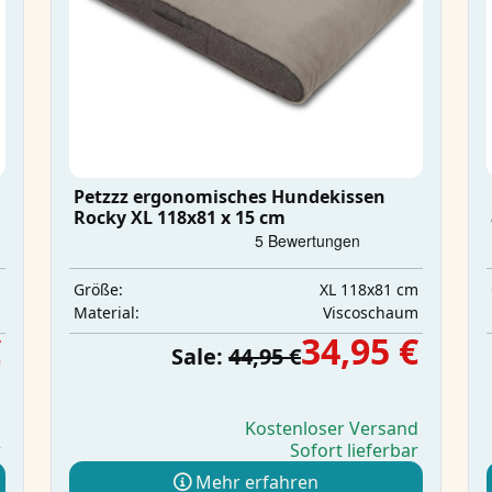
Petzzz ergonomisches Hundekissen
Rocky XL 118x81 x 15 cm
m
XL 118x81 cm
Größe:
n
Viscoschaum
Material:
€
34,95 €
Sale:
44,95 €
d
Kostenloser Versand
r
Sofort lieferbar
Mehr erfahren