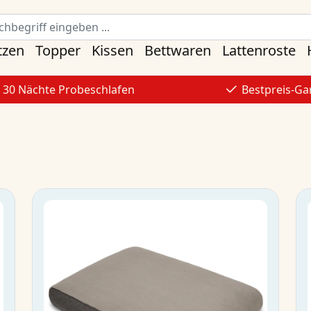
tzen
Topper
Kissen
Bettwaren
Lattenroste
30 Nächte Probeschlafen
Bestpreis-Ga