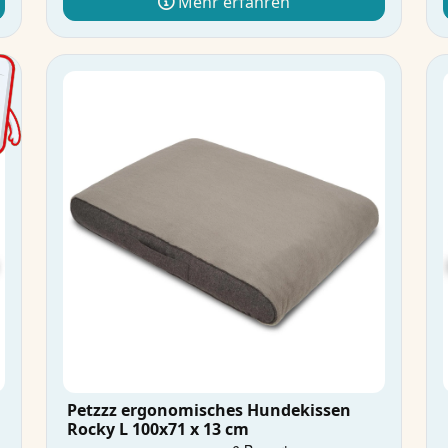
Mehr erfahren
Petzzz ergonomisches Hundekissen
Rocky L 100x71 x 13 cm