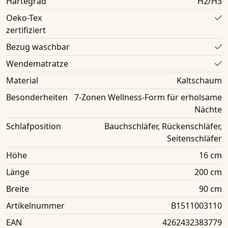
Härtegrad
H2/H3
Oeko-Tex
zertifiziert
Bezug waschbar
Wendematratze
Material
Kaltschaum
Besonderheiten
7-Zonen Wellness-Form für erholsame
Nächte
Schlafposition
Bauchschläfer, Rückenschläfer,
Seitenschläfer
Höhe
16 cm
Länge
200 cm
Breite
90 cm
Artikelnummer
B1511003110
EAN
4262432383779