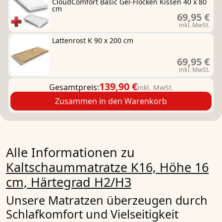
CloudComfort Basic Gel-Flocken Kissen 40 x 80
cm
69,95 €
inkl. MwSt.
Lattenrost K 90 x 200 cm
69,95 €
inkl. MwSt.
139,90 €
Gesamtpreis:
inkl. MwSt.
Zusammen in den Warenkorb
Alle Informationen zu
Kaltschaummatratze K16, Höhe 16
cm, Härtegrad H2/H3
Unsere Matratzen überzeugen durch
Schlafkomfort und Vielseitigkeit