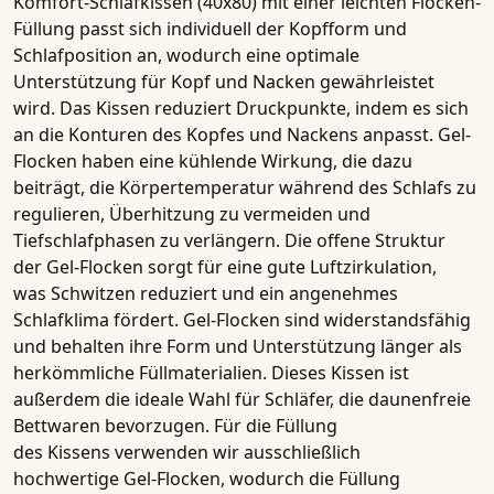
Komfort-Schlafkissen (40x80)
mit einer leichten Flocken-
Füllung passt sich individuell der Kopfform und
Schlafposition an, wodurch eine optimale
Unterstützung für Kopf und Nacken gewährleistet
wird. Das
Kissen
reduziert Druckpunkte, indem es sich
an die Konturen des Kopfes und Nackens anpasst.
Gel-
Flocken
haben eine
kühlende Wirkung
, die dazu
beiträgt, die Körpertemperatur während des Schlafs zu
regulieren, Überhitzung zu vermeiden und
Tiefschlafphasen zu verlängern. Die offene Struktur
der
Gel-Flocken
sorgt für eine gute Luftzirkulation,
was
Schwitzen reduziert
und ein angenehmes
Schlafklima fördert.
Gel-Flocken
sind widerstandsfähig
und behalten ihre Form und Unterstützung länger als
herkömmliche Füllmaterialien. Dieses
Kissen
ist
außerdem die ideale Wahl für Schläfer, die
daunenfreie
Bettwaren
bevorzugen. Für die Füllung
des
Kissens
verwenden wir ausschließlich
hochwertige
Gel-Flocken
, wodurch die Füllung