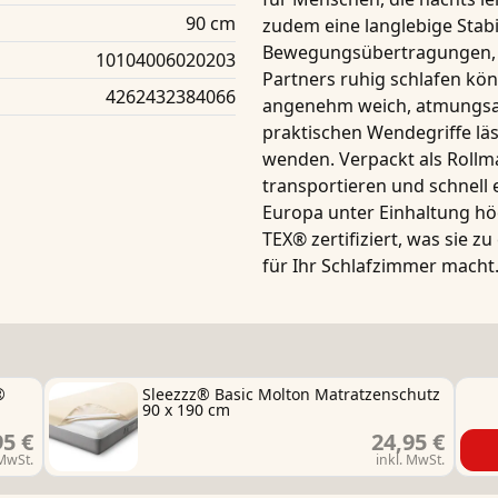
90 cm
zudem eine langlebige Stabi
Bewegungsübertragungen, s
10104006020203
Partners ruhig schlafen kö
4262432384066
angenehm weich, atmungsa
praktischen
Wendegriffe
läs
wenden. Verpackt als
Rollm
transportieren und schnell e
Europa unter Einhaltung hö
TEX® zertifiziert
, was sie z
für Ihr Schlafzimmer macht
®
Sleezzz® Basic Molton Matratzenschutz
90 x 190 cm
95 €
24,95 €
 MwSt.
inkl. MwSt.