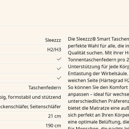
Die
Sleezzz® Smart Taschen
Sleezzz
perfekte Wahl für alle, die
H2/H3
Qualität suchen. Mit ihrer
Tonnentaschenfedern pro 2
Unterstützung für jede Kör
Entlastung der Wirbelsäule.
weichen Seite (Härtegrad H2
So können Sie den Komfort 
Taschenfedern
anpassen – ideal für wechse
big, formstabil und stützend
unterschiedlichen Präferen
ckenschläfer, Seitenschläfer
bietet die Matratze eine a
sich perfekt an Ihren Körper
21 cm
eine optimale
Belüftung
, di
190 cm
für Menschen, die nachts le