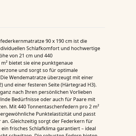
federkernmatratze 90 x 190 cm
ist die
 individuellen Schlafkomfort und hochwertige
 Höhe von
21 cm
und
440
 m²
bietet sie eine punktgenaue
perzone und sorgt so für optimale
 Die
Wendematratze
überzeugt mit einer
) und einer festeren Seite (Härtegrad H3).
ganz nach Ihren persönlichen Vorlieben
lnde Bedürfnisse oder auch für Paare mit
zen. Mit
440 Tonnentaschenfedern pro 2 m²
ußergewöhnliche
Punktelastizität
und passt
 an. Gleichzeitig sorgt der Federkern für
e ein frisches Schlafklima garantiert – ideal
icht schwitzen. Die robusten Federn bieten