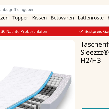
tzen
Topper
Kissen
Bettwaren
Lattenroste
30 Nächte Probeschlafen
Bestpreis-Ga
Taschen
Sleezzz®
H2/H3