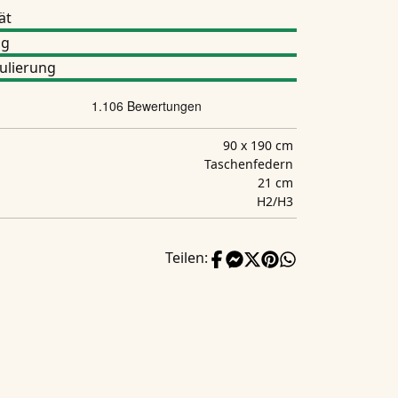
ät
ng
ulierung
90 x 190 cm
Taschenfedern
21 cm
H2/H3
Teilen: