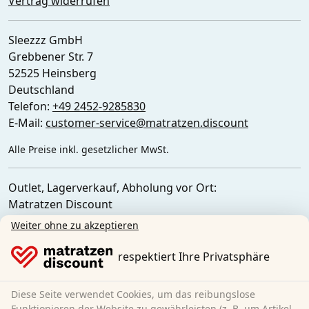
Vertrag widerrufen
Sleezzz GmbH
Grebbener Str. 7
52525 Heinsberg
Deutschland
Telefon:
+49 2452-9285830
E-Mail:
customer-service@matratzen.discount
Alle Preise inkl. gesetzlicher MwSt.
Outlet, Lagerverkauf, Abholung vor Ort:
Matratzen Discount
Ferdinand-Porsche-Str. 4
Weiter ohne zu akzeptieren
52525 Heinsberg
Deutschland
respektiert Ihre Privatsphäre
Diese Seite verwendet Cookies, um das reibungslose
Funktionieren der Website zu gewährleisten (z. B. um Artikel