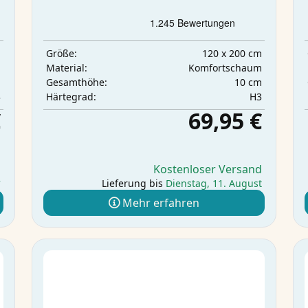
m
120 x 200 cm
Größe:
m
Komfortschaum
Material:
m
10 cm
Gesamthöhe:
3
H3
Härtegrad:
€
69,95 €
d
Kostenloser Versand
r
Lieferung bis
Dienstag, 11. August
Mehr erfahren