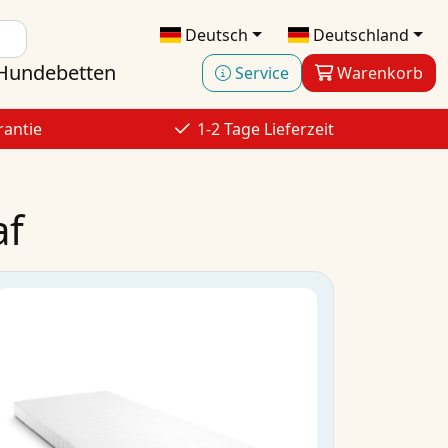
Deutsch
Deutschland
Hundebetten
Service
Warenkorb
rantie
1-2 Tage Lieferzeit
af