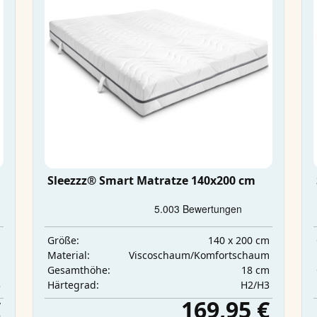
Sleezzz® Smart Matratze 140x200 cm
m
140 x 200 cm
Größe:
m
Viscoschaum/Komfortschaum
Material:
m
18 cm
Gesamthöhe:
3
H2/H3
Härtegrad:
€
169,95 €