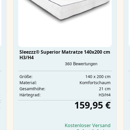
Sleezzz® Superior Matratze 140x200 cm
H3/H4
m
140 x 200 cm
Größe:
m
Komfortschaum
Material:
m
21 cm
Gesamthöhe:
3
H3/H4
Härtegrad:
€
159,95 €
d
Kostenloser Versand