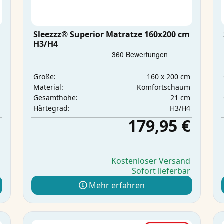
Sleezzz® Superior Matratze 160x200 cm
H3/H4
m
160 x 200 cm
Größe:
m
Komfortschaum
Material:
m
21 cm
Gesamthöhe:
4
H3/H4
Härtegrad:
€
179,95 €
d
Kostenloser Versand
Sofort lieferbar
t
Mehr erfahren