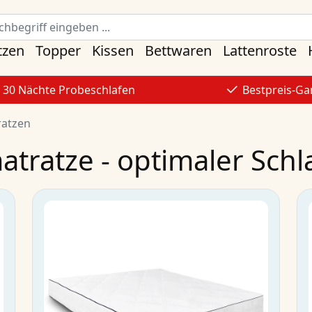
tzen
Topper
Kissen
Bettwaren
Lattenroste
30 Nächte Probeschlafen
Bestpreis-Ga
atzen
ratze - optimaler Schl