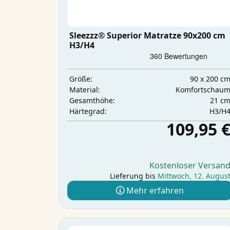
Sleezzz® Superior Matratze 90x200 cm
H3/H4
90 x 200 c
Größe:
Komfortschau
Material:
21 c
Gesamthöhe:
H3/H
Härtegrad:
109,95 
Kostenloser Versan
Lieferung bis
Mittwoch, 12. Augus
Mehr erfahren