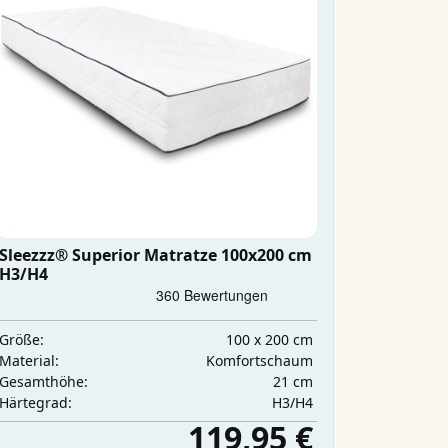
Sleezzz® Superior Matratze 100x200 cm
H3/H4
100 x 200 cm
Größe:
Komfortschaum
Material:
21 cm
Gesamthöhe:
H3/H4
Härtegrad:
119,95 €