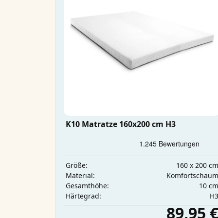
K10 Matratze 160x200 cm H3
160 x 200 c
Größe:
Komfortschau
Material:
10 c
Gesamthöhe:
H
Härtegrad:
89,95 