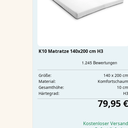
K10 Matratze 140x200 cm H3
140 x 200 c
Größe:
Komfortschau
Material:
10 c
Gesamthöhe:
H
Härtegrad:
79,95 
Kostenloser Versan