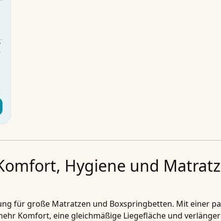
m
m
m
€
d
r
Komfort, Hygiene und Matratz
sung für große Matratzen und Boxspringbetten. Mit einer p
mehr Komfort, eine gleichmäßige Liegefläche und verlänge