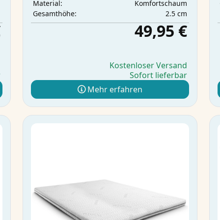
m
Komfortschaum
Material:
m
2.5 cm
Gesamthöhe:
€
49,95 €
d
Kostenloser Versand
r
Sofort lieferbar
Mehr erfahren