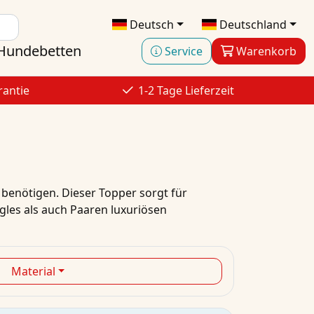
Deutsch
Deutschland
Hundebetten
Service
Warenkorb
rantie
1-2 Tage Lieferzeit
 benötigen. Dieser Topper sorgt für
gles als auch Paaren luxuriösen
Material