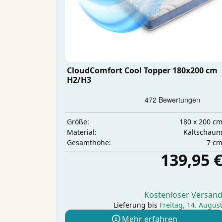
CloudComfort Cool Topper 180x200 cm
H2/H3
180 x 200 c
Größe:
Kaltschau
Material:
7 c
Gesamthöhe:
139,95 
Kostenloser Versan
Lieferung bis
Freitag, 14. Augus
Mehr erfahren