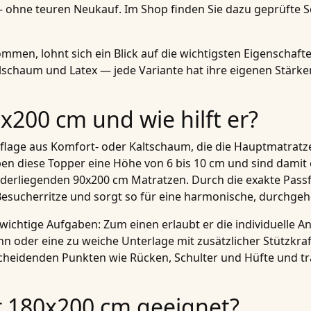
ohne teuren Neukauf. Im Shop finden Sie dazu geprüfte Sch
men, lohnt sich ein Blick auf die wichtigsten Eigenschaft
elschaum und Latex — jede Variante hat ihre eigenen Stärke
x200 cm und wie hilft er?
flage aus Komfort- oder Kaltschaum, die die Hauptmatratze
en diese Topper eine Höhe von 6 bis 10 cm und sind damit
derliegenden 90x200 cm Matratzen. Durch die exakte Passf
esucherritze und sorgt so für eine harmonische, durchgeh
wichtige Aufgaben: Zum einen erlaubt er die individuelle A
 oder eine zu weiche Unterlage mit zusätzlicher Stützkraft
scheidenden Punkten wie Rücken, Schulter und Hüfte und 
r 180x200 cm geeignet?