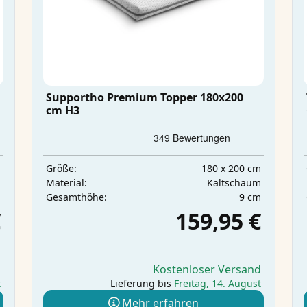
Supportho Premium Topper 180x200
cm H3
m
180 x 200 cm
Größe:
m
Kaltschaum
Material:
m
9 cm
Gesamthöhe:
€
159,95 €
d
Kostenloser Versand
t
Lieferung bis
Freitag, 14. August
Mehr erfahren