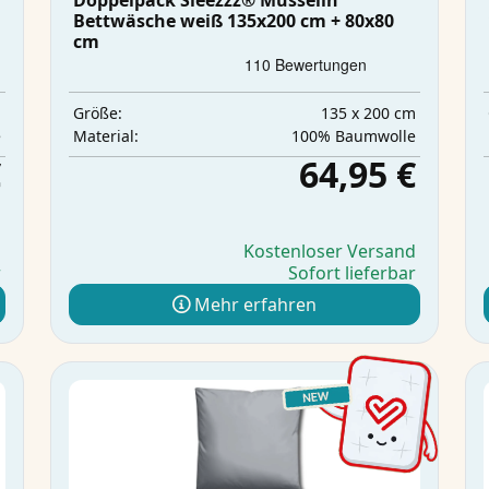
Doppelpack Sleezzz® Musselin
Bettwäsche weiß 135x200 cm + 80x80
cm
m
135 x 200 cm
Größe:
e
100% Baumwolle
Material:
€
64,95 €
d
Kostenloser Versand
r
Sofort lieferbar
Mehr erfahren