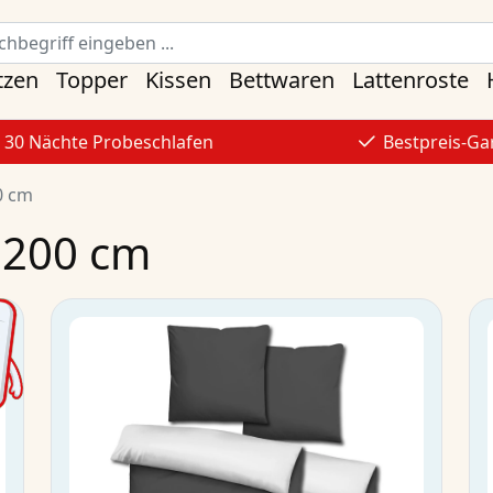
tzen
Topper
Kissen
Bettwaren
Lattenroste
30 Nächte Probeschlafen
Bestpreis-Ga
0 cm
 200 cm