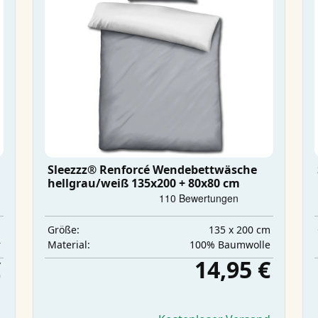
Sleezzz® Renforcé Wendebettwäsche
hellgrau/weiß 135x200 + 80x80 cm
m
135 x 200 cm
Größe:
r
100% Baumwolle
Material:
€
14,95 €