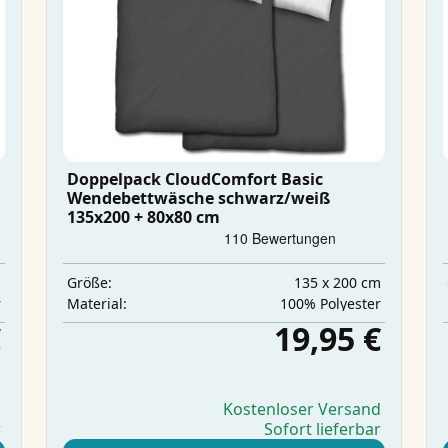
Doppelpack CloudComfort Basic
Wendebettwäsche schwarz/weiß
135x200 + 80x80 cm
m
135 x 200 cm
Größe:
r
‎100% Polyester
Material:
€
19,95 €
d
Kostenloser Versand
r
Sofort lieferbar