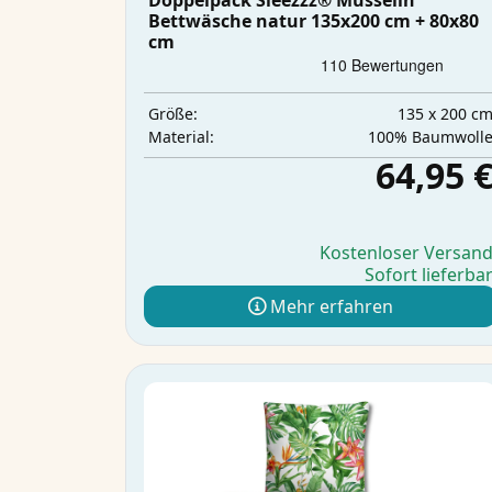
Doppelpack Sleezzz® Musselin
Bettwäsche natur 135x200 cm + 80x80
cm
135 x 200 c
Größe:
100% Baumwoll
Material:
64,95 
Kostenloser Versan
Sofort lieferba
Mehr erfahren