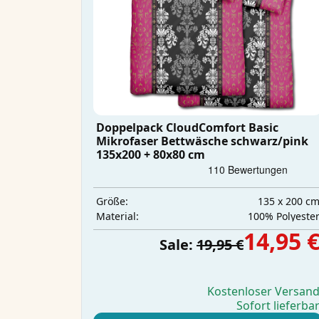
Doppelpack CloudComfort Basic
Mikrofaser Bettwäsche schwarz/pink
135x200 + 80x80 cm
135 x 200 c
Größe:
‎100% Polyeste
Material:
14,95 
Sale:
19,95 €
Kostenloser Versan
Sofort lieferba