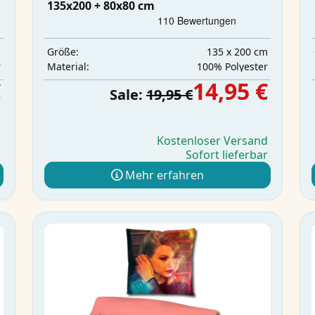
135x200 + 80x80 cm
m
135 x 200 cm
Größe:
r
‎100% Polyester
Material:
€
14,95 €
Sale:
19,95 €
d
Kostenloser Versand
r
Sofort lieferbar
Mehr erfahren