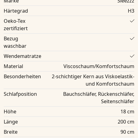
Marke
Sleezzz
Härtegrad
H3
Oeko-Tex
zertifiziert
Bezug
waschbar
Wendematratze
Material
Viscoschaum/Komfortschaum
Besonderheiten
2-schichtiger Kern aus Viskoelastik-
und Komfortschaum
Schlafposition
Bauchschläfer, Rückenschläfer,
Seitenschläfer
Höhe
18 cm
Länge
200 cm
Breite
90 cm