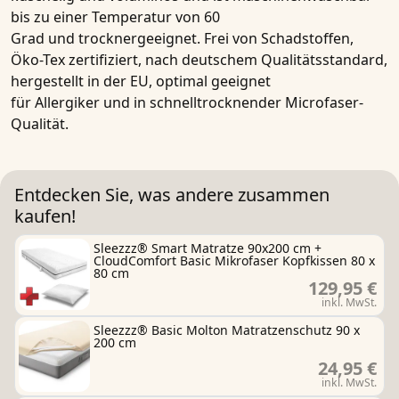
bis zu einer Temperatur von
60
Grad
und
trocknergeeignet
. Frei von Schadstoffen,
Öko-Tex zertifiziert, nach deutschem Qualitätsstandard,
hergestellt in der EU, optimal geeignet
für
Allergiker
und in
schnelltrocknender Microfaser-
Qualität.
Entdecken Sie, was andere zusammen
kaufen!
Sleezzz® Smart Matratze 90x200 cm +
CloudComfort Basic Mikrofaser Kopfkissen 80 x
80 cm
129,95 €
inkl. MwSt.
Sleezzz® Basic Molton Matratzenschutz 90 x
200 cm
24,95 €
inkl. MwSt.