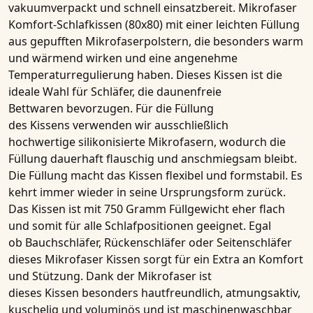
vakuumverpackt und schnell einsatzbereit.
Mikrofaser
Komfort-Schlafkissen (80x80)
mit einer leichten Füllung
aus gepufften Mikrofaserpolstern, die besonders warm
und wärmend wirken und eine angenehme
Temperaturregulierung haben. Dieses
Kissen
ist die
ideale Wahl für Schläfer, die
daunenfreie
Bettwaren
bevorzugen. Für die Füllung
des
Kissens
verwenden wir ausschließlich
hochwertige
silikonisierte Mikrofasern
, wodurch die
Füllung dauerhaft flauschig und anschmiegsam bleibt.
Die Füllung macht das
Kissen
flexibel und formstabil. Es
kehrt immer wieder in seine Ursprungsform zurück.
Das Kissen ist mit
750 Gramm Füllgewicht
eher flach
und somit für alle Schlafpositionen geeignet. Egal
ob Bauchschläfer, Rückenschläfer oder Seitenschläfer
dieses Mikrofaser
Kissen
sorgt für ein Extra an Komfort
und Stützung. Dank der
Mikrofaser
ist
dieses
Kissen
besonders hautfreundlich, atmungsaktiv,
kuschelig und voluminös und ist maschinenwaschbar