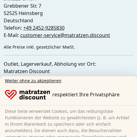
Grebbener Str. 7
52525 Heinsberg
Deutschland
Telefon:
+49 2452-9285830
E-Mail:
customer-service@matratzen.discount
Alle Preise inkl. gesetzlicher MwSt.
Outlet, Lagerverkauf, Abholung vor Ort:
Matratzen Discount
Ferdinand-Porsche-Str. 4
Weiter ohne zu akzeptieren
52525 Heinsberg
Deutschland
respektiert Ihre Privatsphäre
Diese Seite verwendet Cookies, um das reibungslose
Funktionieren der Website zu gewährleisten (z. B. um Artikel
in Ihrem Warenkorb zu speichern oder sich einfach
anzumelden). Sie dienen auch dazu, die Besucherzahlen
anonym zu messen oder angepasste Dienstleistungen und