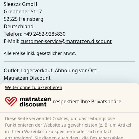
Sleezzz GmbH
Grebbener Str. 7
52525 Heinsberg
Deutschland
Telefon:
+49 2452-9285830
E-Mail:
customer-service@matratzen.discount
Alle Preise inkl. gesetzlicher MwSt.
Outlet, Lagerverkauf, Abholung vor Ort:
Matratzen Discount
Ferdinand-Porsche-Str. 4
Weiter ohne zu akzeptieren
52525 Heinsberg
Deutschland
respektiert Ihre Privatsphäre
Diese Seite verwendet Cookies, um das reibungslose
Funktionieren der Website zu gewährleisten (z. B. um Artikel
in Ihrem Warenkorb zu speichern oder sich einfach
anzumelden). Sie dienen auch dazu, die Besucherzahlen