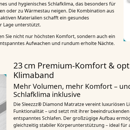
enes und hygienisches Schlafklima
, das besonders für
itzen oder zu Wärmestau neigen. Die Kombination aus
tiven Materialien schafft ein
gesundes
r Lage unterstützt.
n Sie nicht nur höchsten Komfort, sondern auch ein
entspanntes Aufwachen und rundum erholte Nächte.
23 cm Premium-Komfort & opti
Klimaband
Mehr Volumen, mehr Komfort – und 
Schlafklima inklusive
Die
Sleezzz® Diamond Matratze
vereint luxuriösen 
Funktionalität – und setzt mit ihrer beeindruckende
entspanntes Schlafen. Der großzügige Aufbau ermög
gleichzeitig stabiler Körperunterstützung – ideal für 