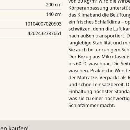
von 30 kg/m³ wird die Wirbe
200 cm
Körperanpassung unterstützt
140 cm
das
Klimaband
die Belüftun
ein frisches Schlafklima – o
10104007020503
schwitzen, denn die Luft ka
4262432387661
nach außen transportiert. 
langlebige Stabilität und 
Sie auch bei unruhigem Schl
Der Bezug aus
Mikrofaser
i
bis
60 °C waschbar
. Die Sei
waschen. Praktische
Wendeg
der Matratze. Verpackt als R
und schnell einsatzbereit. D
Einhaltung höchster Standar
was sie zu einer hochwertig
Schlafzimmer macht.
en kaufen!