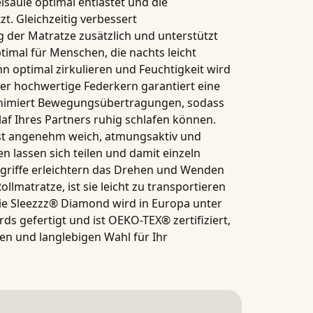
lsäule optimal entlastet und die
. Gleichzeitig verbessert
g der Matratze zusätzlich und unterstützt
ptimal für Menschen, die nachts leicht
nn optimal zirkulieren und Feuchtigkeit wird
Der hochwertige Federkern garantiert eine
minimiert Bewegungsübertragungen, sodass
af Ihres Partners ruhig schlafen können.
st angenehm weich, atmungsaktiv und
ten lassen sich teilen und damit einzeln
riffe
erleichtern das Drehen und Wenden
ollmatratze, ist sie leicht zu transportieren
ie
Sleezzz® Diamond
wird in Europa unter
ds gefertigt und ist
OEKO-TEX® zertifiziert
,
en und langlebigen Wahl für Ihr