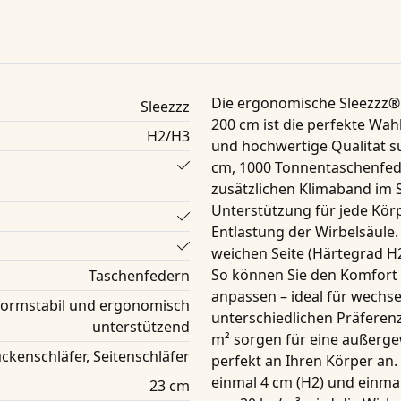
Die ergonomische Sleezzz®
Sleezzz
200 cm ist die perfekte Wahl
H2/H3
und hochwertige Qualität s
cm
,
1000 Tonnentaschenfed
zusätzlichen
Klimaband
im S
Unterstützung für jede Kör
Entlastung der Wirbelsäule
weichen Seite (
Härtegrad H
So können Sie den Komfort 
Taschenfedern
anpassen – ideal für wechse
 formstabil und ergonomisch
unterschiedlichen Präferen
unterstützend
m²
sorgen für eine außergew
ckenschläfer, Seitenschläfer
perfekt an Ihren Körper an.
einmal 4 cm (H2) und einma
23 cm