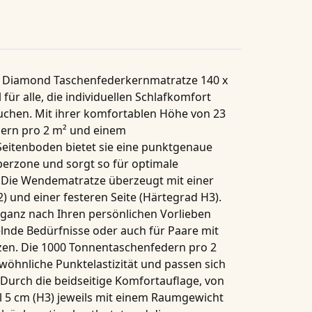
 Diamond Taschenfederkernmatratze 140 x
 für alle, die individuellen Schlafkomfort
uchen. Mit ihrer komfortablen Höhe von
23
ern pro 2 m²
und einem
eitenboden bietet sie eine punktgenaue
perzone und sorgt so für optimale
. Die Wendematratze überzeugt mit einer
2
) und einer festeren Seite (
Härtegrad H3
).
ganz nach Ihren persönlichen Vorlieben
lnde Bedürfnisse oder auch für Paare mit
zen. Die
1000 Tonnentaschenfedern pro 2
öhnliche Punktelastizität und passen sich
 Durch die beidseitige Komfortauflage, von
l 5 cm (H3) jeweils mit einem Raumgewicht