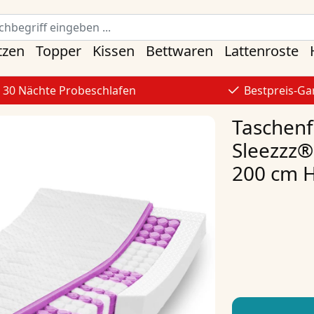
tzen
Topper
Kissen
Bettwaren
Lattenroste
30 Nächte Probeschlafen
Bestpreis-Ga
Taschen
Sleezzz®
200 cm 