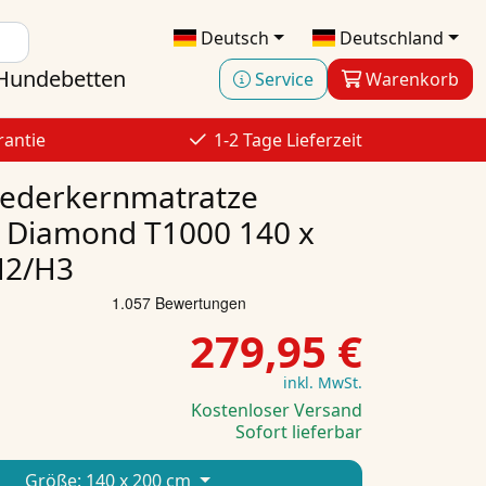
Deutsch
Deutschland
Hundebetten
Service
Warenkorb
rantie
1-2 Tage Lieferzeit
federkernmatratze
 Diamond T1000 140 x
H2/H3
279,95 €
inkl. MwSt.
Kostenloser Versand
Sofort lieferbar
Größe:
140 x 200 cm