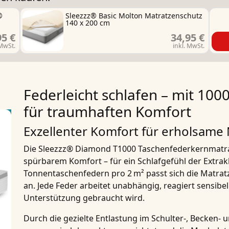
®
Sleezzz® Basic Molton Matratzenschutz
140 x 200 cm
95 €
34,95 €
 MwSt.
inkl. MwSt.
Federleicht schlafen – mit 100
für traumhaften Komfort
Exzellenter Komfort für erholsame
Die
Sleezzz® Diamond T1000 Taschenfederkernmatr
spürbarem Komfort – für ein Schlafgefühl der Extrak
Tonnentaschenfedern pro 2 m²
passt sich die Matrat
an.
Jede Feder arbeitet unabhängig
, reagiert sensib
Unterstützung gebraucht wird.
Durch die gezielte
Entlastung im Schulter-, Becken-