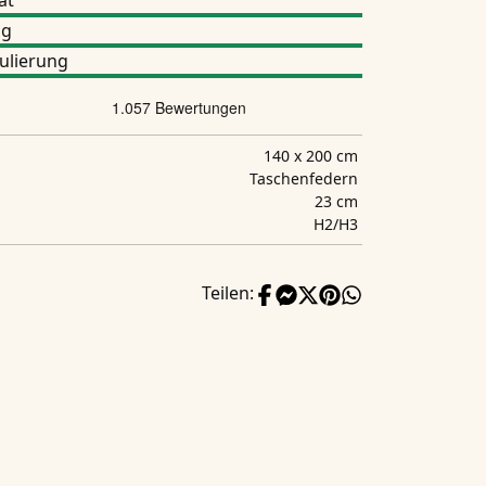
ät
ng
ulierung
140 x 200 cm
Taschenfedern
23 cm
H2/H3
Teilen: