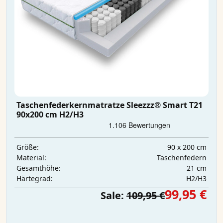
Taschenfederkernmatratze Sleezzz® Smart T21
90x200 cm H2/H3
90 x 200 cm
Größe:
Taschenfedern
Material:
21 cm
Gesamthöhe:
H2/H3
Härtegrad:
99,95 €
Sale:
109,95 €