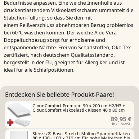
Bedürfnisse anpassen. Eine weiche Innenhülle aus
druckentlastendem
Viskoelastikschaum
ummantelt die
Stäbchen-Füllung, so dass Sie den mit
einem
Reißverschluss
abnehmbaren Bezug problemlos
bei 60°C waschen können. Der weiche
Aloe Vera
Doppeltuchbezug
sorgt für erholsame und
entspannende Nächte. Frei von Schadstoffen, Öko-Tex
zertifiziert, nach deutschem Qualitätsstandard,
hergestellt in der EU, geeignet für
Allergiker
und ist
ideal für alle Schlafpositionen.
Entdecken Sie beliebte Produkt-Paare!
CloudComfort Premium 90 x 200 cm H2/H3 +
CloudComfort Viskoelastik Kissen 40 x 80 cm
89,95 €
inkl. MwSt.
Sleezzz® Basic Stretch-Molton Spannbettlaken
80 x 190 - 100 x 210 cm für hohe Matratzen bis