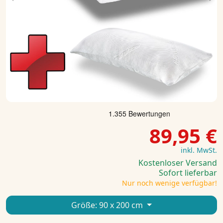
Previous
Ne
89,95 €
inkl. MwSt.
Kostenloser Versand
Sofort lieferbar
Nur noch wenige verfügbar!
Größe:
90 x 200 cm