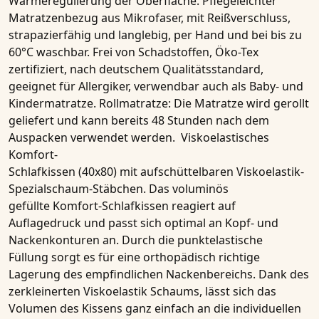
Wärmeregulierung der Oberfläche. Pflegeleichter
Matratzenbezug aus Mikrofaser, mit Reißverschluss,
strapazierfähig und langlebig, per Hand und bei bis zu
60°C waschbar. Frei von Schadstoffen, Öko-Tex
zertifiziert, nach deutschem Qualitätsstandard,
geeignet für Allergiker, verwendbar auch als Baby- und
Kindermatratze. Rollmatratze: Die Matratze wird gerollt
geliefert und kann bereits 48 Stunden nach dem
Auspacken verwendet werden.
Viskoelastisches
Komfort-
Schlafkissen (40x80)
mit aufschüttelbaren
Viskoelastik-
Spezialschaum-Stäbchen
. Das voluminös
gefüllte
Komfort-Schlafkissen
reagiert auf
Auflagedruck und passt sich optimal an Kopf- und
Nackenkonturen an. Durch die
punktelastische
Füllung
sorgt es für eine orthopädisch richtige
Lagerung des empfindlichen Nackenbereichs. Dank des
zerkleinerten Viskoelastik Schaums, lässt sich das
Volumen des Kissens ganz einfach an die individuellen