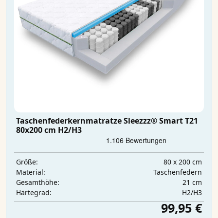
Taschenfederkernmatratze Sleezzz® Smart T21
80x200 cm H2/H3
80 x 200 cm
Größe:
Taschenfedern
Material:
21 cm
Gesamthöhe:
H2/H3
Härtegrad:
99,95 €