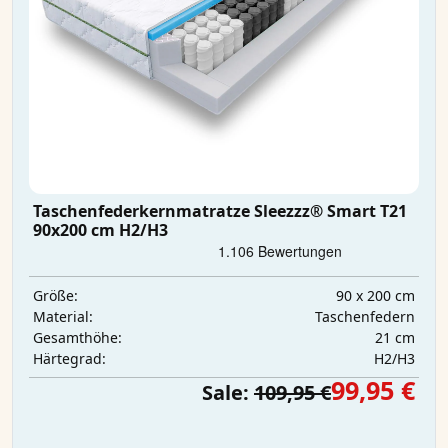
Taschenfederkernmatratze Sleezzz® Smart T21
90x200 cm H2/H3
90 x 200 cm
Größe:
Taschenfedern
Material:
21 cm
Gesamthöhe:
H2/H3
Härtegrad:
99,95 €
Sale:
109,95 €