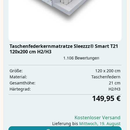
Taschenfederkernmatratze Sleezzz® Smart T21
120x200 cm H2/H3
120 x 200 cm
Größe:
Taschenfedern
Material:
21 cm
Gesamthöhe:
H2/H3
Härtegrad:
149,95 €
Kostenloser Versand
Lieferung bis
Mittwoch, 19. August