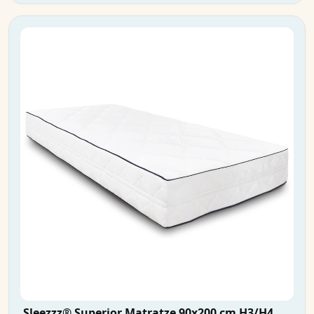
Sleezzz® Superior Matratze 90x200 cm H3/H4