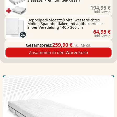
Sleezzz® Premium Gel-Kissen
194,95 €
inkl. MwSt.
Doppelpack Sleezzz® Vital wasserdichtes
Molton Spannbettlaken mit antibakterieller
Silber Veredelung 140 x 200 cm
64,95 €
inkl. MwSt.
259,90 €
Gesamtpreis:
inkl. MwSt.
Zusammen in den Warenkorb