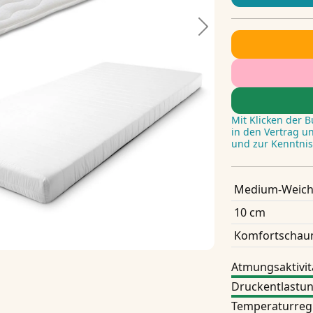
Next
Mit Klicken der 
in den Vertrag u
und zur Kenntni
Medium-Weic
10 cm
Komfortscha
Atmungsaktivit
Druckentlastu
Temperaturreg