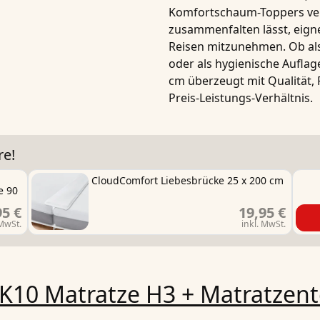
Komfortschaum-Toppers ver
zusammenfalten lässt, eigne
Reisen mitzunehmen. Ob al
oder als hygienische Auflag
cm
überzeugt mit Qualität,
Preis-Leistungs-Verhältnis.
re!
CloudComfort Liebesbrücke 25 x 200 cm
e 90
95 €
19,95 €
 MwSt.
inkl. MwSt.
K10 Matratze H3 + Matratzent