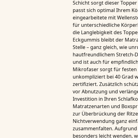
Schicht
sorgt dieser Topper
passt sich optimal Ihrem Kö
eingearbeitete mit
Wellens
für unterschiedliche Körper
die Langlebigkeit des Topp
Eckgummis
bleibt der Matr
Stelle – ganz gleich, wie un
hautfreundlichem Stretch-
und ist auch für empfindlic
Mikrofaser sorgt für festen 
unkompliziert bei
40 Grad 
zertifiziert.
Zusätzlich schüt
vor Abnutzung und verläng
Investition in Ihren Schlafk
Matratzenarten und Boxspr
zur Überbrückung der Ritze
Nichtverwendung ganz ein
zusammenfalten. Aufgrund de
besonders leicht wenden, 