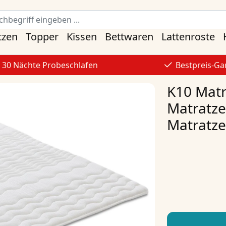
tzen
Topper
Kissen
Bettwaren
Lattenroste
30 Nächte Probeschlafen
Bestpreis-Ga
K10 Matr
Matratze
Matratze