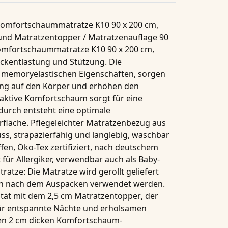
Komfortschaummatratze K10 90 x 200 cm,
und Matratzentopper / Matratzenauflage 90
 Komfortschaummatratze
K10 90 x 200 cm,
ckentlastung und Stützung. Die
 memoryelastischen Eigenschaften, sorgen
ung auf den Körper und erhöhen den
aktive Komfortschaum sorgt für eine
adurch entsteht eine optimale
läche. Pflegeleichter Matratzenbezug aus
uss, strapazierfähig und langlebig, waschbar
ffen, Öko-Tex zertifiziert, nach deutschem
 für Allergiker, verwendbar auch als Baby-
ratze: Die Matratze wird gerollt geliefert
en nach dem Auspacken verwendet werden.
ität mit dem
2,5 cm
Matratzentopper
, der
für entspannte Nächte und erholsamen
ten
2 cm dicken Komfortschaum-