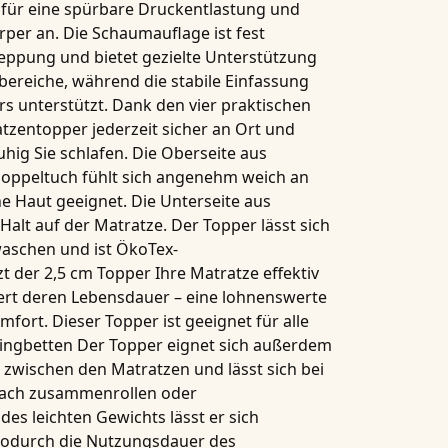
 für eine spürbare
Druckentlastung
und
rper an. Die
Schaumauflage
ist fest
teppung
und bietet gezielte Unterstützung
bereiche, während die stabile Einfassung
ers unterstützt. Dank den
vier praktischen
atzentopper jederzeit sicher an Ort und
ruhig Sie schlafen. Die
Oberseite aus
Doppeltuch
fühlt sich angenehm weich an
he Haut geeignet. Die Unterseite aus
Halt auf der Matratze. Der Topper lässt sich
waschen
und ist
ÖkoTex-
zt der
2,5 cm Topper
Ihre Matratze effektiv
ert deren Lebensdauer – eine lohnenswerte
omfort. Dieser Topper ist geeignet für alle
ingbetten Der Topper eignet sich außerdem
 zwischen den Matratzen und lässt sich bei
fach zusammenrollen oder
s leichten Gewichts lässt er sich
wodurch die Nutzungsdauer des