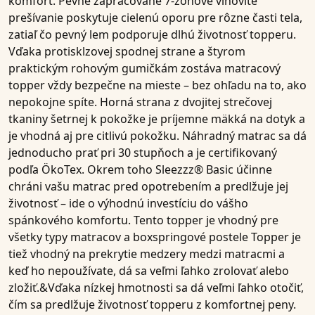
komfort. Pevne zapracované
7-zónové vlnovité
prešívanie
poskytuje cielenú oporu pre rôzne časti tela,
zatiaľ čo pevný lem podporuje dlhú životnosť topperu.
Vďaka
protisklzovej spodnej strane
a
štyrom
praktickým rohovým gumičkám
zostáva matracový
topper vždy bezpečne na mieste – bez ohľadu na to, ako
nepokojne spíte.
Horná strana z dvojitej strečovej
tkaniny šetrnej k pokožke
je príjemne mäkká na dotyk a
je vhodná aj pre citlivú pokožku. Náhradný matrac sa dá
jednoducho prať pri
30 stupňoch
a je
certifikovaný
podľa ÖkoTex
. Okrem toho Sleezzz
®
Basic účinne
chráni vašu matrac pred opotrebením a predlžuje jej
životnosť – ide o výhodnú investíciu do vášho
spánkového komfortu. Tento topper je vhodný pre
všetky typy matracov a boxspringové postele Topper je
tiež vhodný na prekrytie medzery medzi matracmi a
keď ho nepoužívate, dá sa veľmi ľahko zrolovať alebo
zložiť.&Vďaka nízkej hmotnosti sa dá veľmi ľahko otočiť,
čím sa predlžuje životnosť topperu z komfortnej peny.