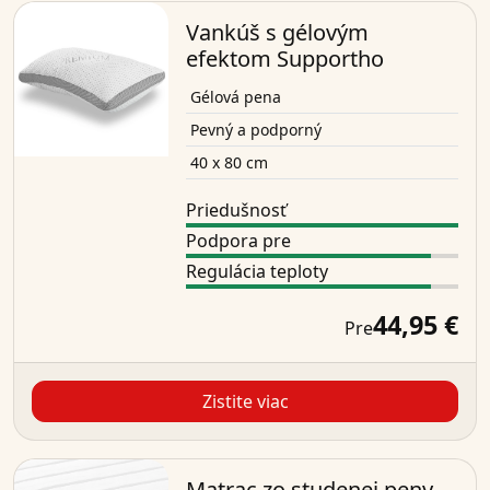
Vankúš s gélovým
efektom Supportho
Gélová pena
Pevný a podporný
40 x 80 cm
Priedušnosť
Podpora pre
Regulácia teploty
44,95 €
Pre
Zistite viac
Matrac zo studenej peny