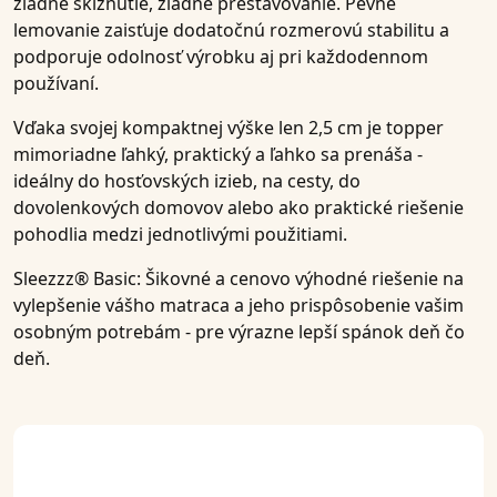
žiadne skĺznutie, žiadne prestavovanie.
Pevné
lemovanie
zaisťuje dodatočnú rozmerovú stabilitu a
podporuje odolnosť
výrobku aj pri každodennom
používaní.
Vďaka svojej kompaktnej výške len 2,5 cm je topper
mimoriadne
ľahký, praktický a ľahko sa prenáša
-
ideálny do hosťovských izieb, na cesty, do
dovolenkových domovov alebo ako praktické riešenie
pohodlia medzi jednotlivými použitiami.
Sleezzz® Basic
: Šikovné a
cenovo výhodné riešenie
na
vylepšenie vášho matraca a jeho prispôsobenie vašim
osobným potrebám - pre výrazne lepší spánok deň čo
deň.