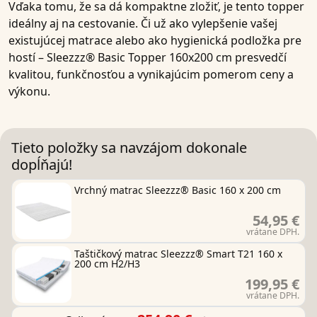
Vďaka tomu, že sa dá kompaktne zložiť, je tento topper
ideálny aj na cestovanie. Či už ako vylepšenie vašej
existujúcej matrace alebo ako hygienická podložka pre
hostí –
Sleezzz® Basic Topper 160x200 cm
presvedčí
kvalitou, funkčnosťou a vynikajúcim pomerom ceny a
výkonu.
Tieto položky sa navzájom dokonale
dopĺňajú!
Vrchný matrac Sleezzz® Basic 160 x 200 cm
54,95 €
vrátane DPH.
Taštičkový matrac Sleezzz® Smart T21 160 x
200 cm H2/H3
199,95 €
vrátane DPH.