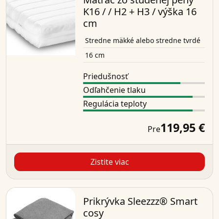
K16 / / H2 + H3 / výška 16
cm
Stredne mäkké alebo stredne tvrdé
16 cm
Priedušnosť
Odľahčenie tlaku
Regulácia teploty
119,95 €
Pre
Zistite viac
Prikrývka Sleezzz® Smart
cosy