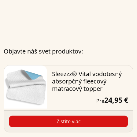
Objavte náš svet produktov:
Sleezzz® Vital vodotesný
absorpčný fleecový
matracový topper
24,95 €
Pre
Zistite viac