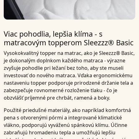
Viac pohodlia, lepšia klíma - s
matracovým topperom Sleezzz® Basic
Vysokokvalitný
topper na matrac,
ako je
Sleezzz® Basic
,
je dokonalým doplnkom každého matraca - výrazne
zvyšuje pohodlie pri ležaní bez toho, aby ste museli
investovať do nového matraca. Vďaka
ergonomickému
nastaveniu
topper podporuje prirodzené držanie tela a
zabezpečuje rovnomerné rozloženie tlaku - čo je
obzvlášť príjemné pre chrbát, ramená a boky.
Použité
priedušné materiály,
ako napríklad komfortná
pena s otvorenými pórmi a integrované klimatické
vlákno, podporujú
vyváženú spánkovú klímu
. Účinne
zabraňujú hromadeniu tepla a umožňujú lepšiu