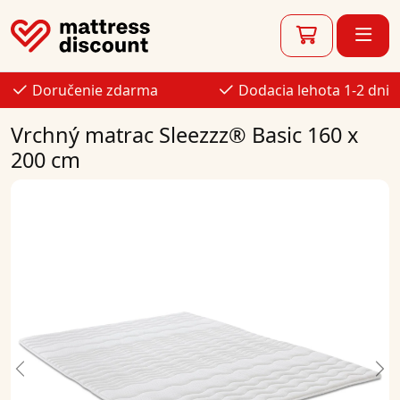
Doručenie zdarma
Dodacia lehota 1-2 dni
Vrchný matrac Sleezzz® Basic 160 x
200 cm
Previous
Ne