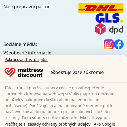
Naši prepravní partneri:
Sociálne médiá:
Všeobecné informácie:
Informačné centrum
Pokračovať bez prijatia
Podmienky prepravy
rešpektuje vaše súkromie
Všeobecné podmienky (súkromní zákazníci)
Všeobecné obchodné podmienky (firemní zákazníci)
Ochrana údajov
Táto stránka používa súbory cookie na zabezpečenie
Cookies
správneho fungovania webovej stránky (napr. na uloženie
položiek v nákupnom košíku alebo na jednoduché
Zásady zrušenia
prihlásenie). Používajú sa aj na anonymné meranie počtu
Odtlačok
návštevníkov alebo na ponuku prispôsobených služieb a
Odstúpiť od zmluvy
reklamy. Tieto súbory cookie môžete kedykoľvek vypnúť.
·
Prečítajte si zásady ochrany osobných údajov
Ako Google