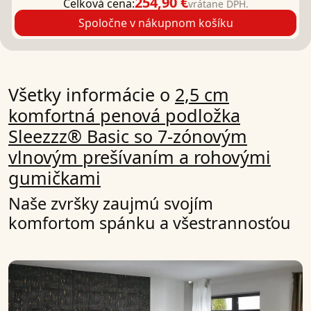
254,90 €
Celková cena:
vrátane DPH.
Spoločne v nákupnom košíku
Všetky informácie o
2,5 cm
komfortná penová podložka
Sleezzz® Basic so 7-zónovým
vlnovým prešívaním a rohovými
gumičkami
Naše zvršky zaujmú svojím
komfortom spánku a všestrannosťou