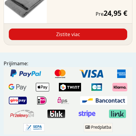
24,95 €
Pre
Zistite viac
Prijímame:
Predplatba