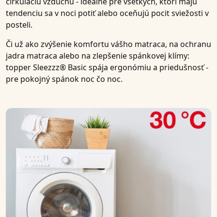
cirkuláciu vzduchu - ideálne pre všetkých, ktorí majú
tendenciu sa v noci potiť alebo oceňujú pocit sviežosti v
posteli.
Či už ako zvýšenie komfortu vášho matraca, na ochranu
jadra matraca alebo na zlepšenie spánkovej klímy:
topper Sleezzz® Basic
spája ergonómiu a priedušnosť -
pre pokojný spánok noc čo noc.