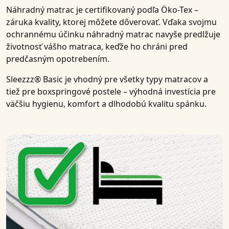
Náhradný matrac je
certifikovaný podľa Öko-Tex
–
záruka kvality, ktorej môžete dôverovať. Vďaka svojmu
ochrannému účinku náhradný matrac navyše predlžuje
životnosť vášho matraca
, keďže ho chráni pred
predčasným opotrebením.
Sleezzz® Basic
je vhodný pre
všetky typy matracov a
tiež pre boxspringové postele
– výhodná investícia pre
väčšiu hygienu, komfort a dlhodobú kvalitu spánku.