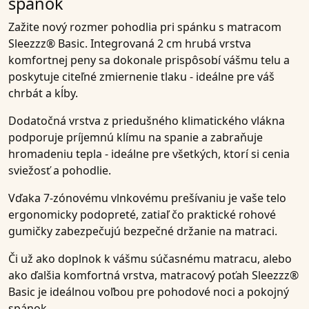
spánok
Zažite nový rozmer pohodlia pri spánku s
matracom
Sleezzz® Basic
. Integrovaná
2 cm hrubá vrstva
komfortnej peny
sa dokonale prispôsobí vášmu telu a
poskytuje citeľné
zmiernenie tlaku
- ideálne pre váš
chrbát a kĺby.
Dodatočná vrstva z
priedušného klimatického vlákna
podporuje príjemnú klímu na spanie a zabraňuje
hromadeniu tepla - ideálne pre všetkých, ktorí si cenia
sviežosť a pohodlie.
Vďaka
7-zónovému vlnkovému prešívaniu
je vaše telo
ergonomicky podopreté, zatiaľ čo praktické
rohové
gumičky
zabezpečujú bezpečné držanie na matraci.
Či už ako doplnok k vášmu súčasnému matracu, alebo
ako ďalšia komfortná vrstva,
matracový poťah Sleezzz®
Basic
je ideálnou voľbou pre pohodové noci a pokojný
spánok.