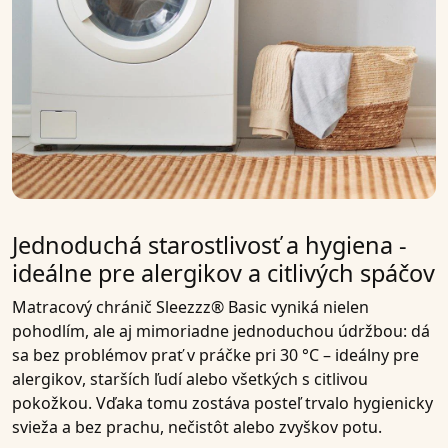
Jednoduchá starostlivosť a hygiena -
ideálne pre alergikov a citlivých spáčov
Matracový chránič
Sleezzz® Basic
vyniká nielen
pohodlím, ale aj mimoriadne
jednoduchou údržbou
: dá
sa
bez problémov prať v práčke pri 30 °C
– ideálny pre
alergikov
, starších ľudí alebo všetkých s citlivou
pokožkou. Vďaka tomu zostáva posteľ trvalo hygienicky
svieža a bez prachu, nečistôt alebo zvyškov potu.