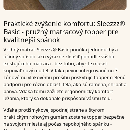
Praktické zvýšenie komfortu: Sleezzz®
Basic - pružný matracový topper pre
kvalitnejší spánok
Vrchný matrac Sleezzz® Basic
ponúka jednoduchý a
účinný spôsob, ako výrazne zlepšiť pohodlie vášho
existujúceho matraca -
bez toho, aby ste museli
kupovať nový model
. Vďaka pevne integrovanému
7-
zónovému vlnkovému prešitiu
poskytuje topper cielenú
podporu pre rôzne oblasti tela, ako sú ramená, chrbát a
panva. Vďaka tomu zažijete ergonomický komfort
ležania, ktorý sa dokonale prispôsobí vášmu telu.
Vďaka
protišmykovej spodnej strane
a
štyrom
praktickým rohovým gumám
zostane topper bezpečne
na svojom mieste aj počas nepokojného spánku -