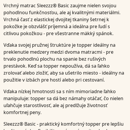
Vrchný matrac Sleezzz® Basic
zaujme nielen svojou
pohodlnou funkčnosťou, ale aj kvalitnými materiálmi.
Vrchná časť z elastickej dvojitej tkaniny šetrnej k
pokožke
je obzvlášť príjemná a ideálna pre ľudí s
citlivou pokožkou - pre všestranne mäkký spánok.
Vďaka svojej pružnej štruktúre je topper ideálny na
preklenutie medzery
medzi dvoma matracmi - pre
trvalo pohodlnú plochu na spanie bez rušivých
prestávok. Keď sa topper nepoužíva, dá sa ľahko
zrolovať alebo zložiť, aby sa ušetrilo miesto
- ideálny na
použitie v izbách pre hostí alebo pri cestovaní.
Vďaka
nízkej hmotnosti
sa s ním mimoriadne ľahko
manipuluje: topper sa dá bez námahy otáčať, čo nielen
uľahčuje starostlivosť, ale aj predlžuje
životnosť
komfortnej peny
.
Sleezzz® Basic
- praktický komfortný topper pre lepšiu