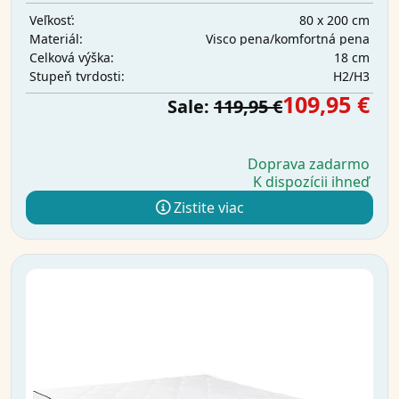
80 x 200 cm
Veľkosť:
Visco pena/komfortná pena
Materiál:
18 cm
Celková výška:
H2/H3
Stupeň tvrdosti:
109,95 €
Sale:
119,95 €
Doprava zadarmo
K dispozícii ihneď
Zistite viac