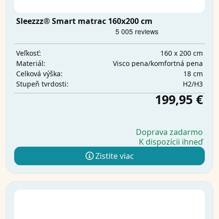
Sleezzz® Smart matrac 160x200 cm
160 x 200 cm
Veľkosť:
Visco pena/komfortná pena
Materiál:
18 cm
Celková výška:
H2/H3
Stupeň tvrdosti:
199,95 €
Doprava zadarmo
K dispozícii ihneď
Zistite viac