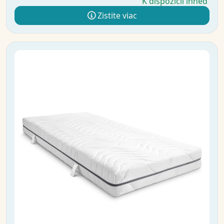
K dispozícii ihneď
Zistite viac