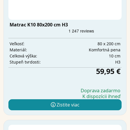
Matrac K10 80x200 cm H3
80 x 200 cm
Veľkosť:
Komfortná pena
Materiál:
10 cm
Celková výška:
H3
Stupeň tvrdosti:
59,95 €
Doprava zadarmo
K dispozícii ihneď
Zistite viac