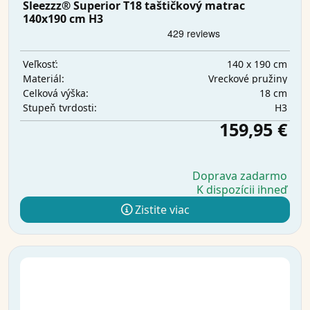
Sleezzz® Superior T18 taštičkový matrac
140x190 cm H3
140 x 190 cm
Veľkosť:
Vreckové pružiny
Materiál:
18 cm
Celková výška:
H3
Stupeň tvrdosti:
159,95 €
Doprava zadarmo
K dispozícii ihneď
Zistite viac