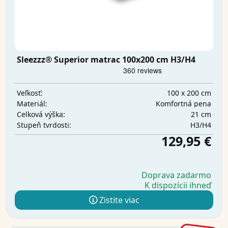
Sleezzz® Superior matrac 100x200 cm H3/H4
100 x 200 cm
Veľkosť:
Komfortná pena
Materiál:
21 cm
Celková výška:
H3/H4
Stupeň tvrdosti:
129,95 €
Doprava zadarmo
K dispozícii ihneď
Zistite viac