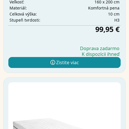
160 x 200 cm
Veľkosť:
Komfortná pena
Materiál:
10 cm
Celková výška:
H3
Stupeň tvrdosti:
99,95 €
Doprava zadarmo
K dispozícii ihneď
Zistite viac