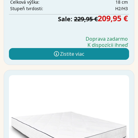
18 cm
Celková výška:
H2/H3
Stupeň tvrdosti:
209,95 €
Sale:
229,95 €
Doprava zadarmo
K dispozícii ihneď
Zistite viac