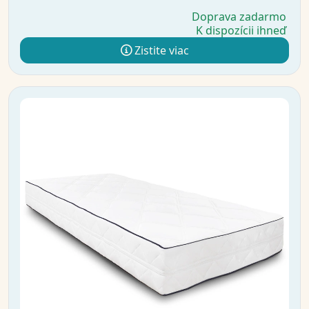
Doprava zadarmo
K dispozícii ihneď
Zistite viac