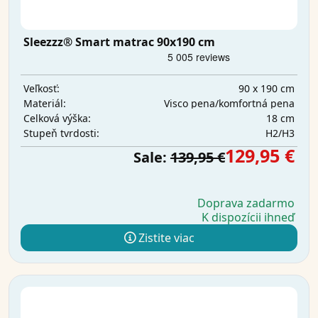
Sleezzz® Smart matrac 90x190 cm
90 x 190 cm
Veľkosť:
Visco pena/komfortná pena
Materiál:
18 cm
Celková výška:
H2/H3
Stupeň tvrdosti:
129,95 €
Sale:
139,95 €
Doprava zadarmo
K dispozícii ihneď
Zistite viac