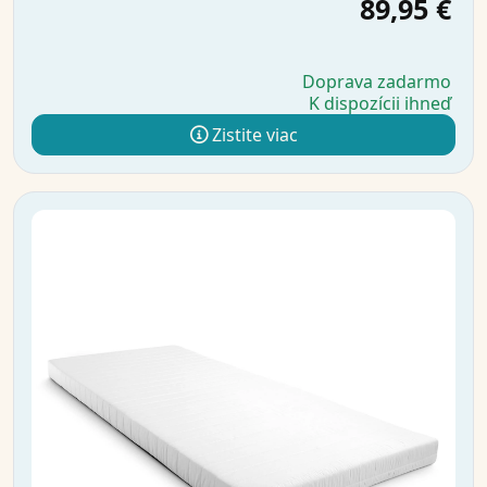
89,95 €
Doprava zadarmo
K dispozícii ihneď
Zistite viac