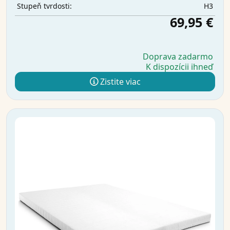
H3
Stupeň tvrdosti:
69,95 €
Doprava zadarmo
K dispozícii ihneď
Zistite viac