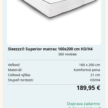
Sleezzz® Superior matrac 160x200 cm H3/H4
160 x 200 cm
Veľkosť:
Komfortná pena
Materiál:
21 cm
Celková výška:
H3/H4
Stupeň tvrdosti:
189,95 €
Doprava zadarmo