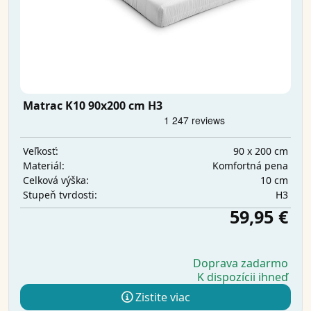
Matrac K10 90x200 cm H3
90 x 200 cm
Veľkosť:
Komfortná pena
Materiál:
10 cm
Celková výška:
H3
Stupeň tvrdosti:
59,95 €
Doprava zadarmo
K dispozícii ihneď
Zistite viac