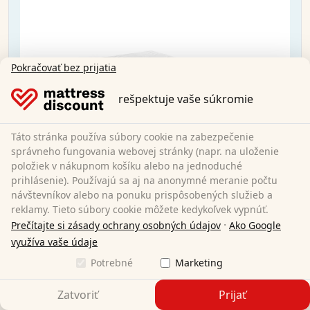
Pokračovať bez prijatia
rešpektuje vaše súkromie
Táto stránka používa súbory cookie na zabezpečenie
správneho fungovania webovej stránky (napr. na uloženie
položiek v nákupnom košíku alebo na jednoduché
prihlásenie). Používajú sa aj na anonymné meranie počtu
návštevníkov alebo na ponuku prispôsobených služieb a
reklamy. Tieto súbory cookie môžete kedykoľvek vypnúť.
·
Prečítajte si zásady ochrany osobných údajov
Ako Google
využíva vaše údaje
Sleezzz® Smart matrac 120x200 cm
Potrebné
Marketing
Zatvoriť
Prijať
120 x 200 cm
Veľkosť: