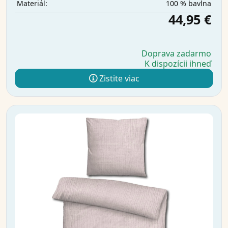
100 % bavlna
Materiál:
44,95 €
Doprava zadarmo
K dispozícii ihneď
Zistite viac