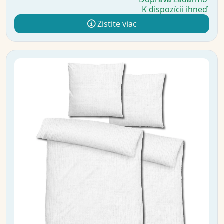
K dispozícii ihneď
Zistite viac