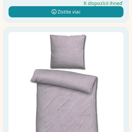
K dispozícii ihneď
Zistite viac