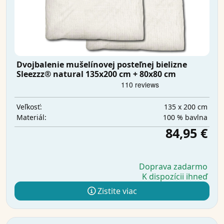
Dvojbalenie mušelínovej posteľnej bielizne
Sleezzz® natural 135x200 cm + 80x80 cm
135 x 200 cm
Veľkosť:
100 % bavlna
Materiál:
84,95 €
Doprava zadarmo
K dispozícii ihneď
Zistite viac