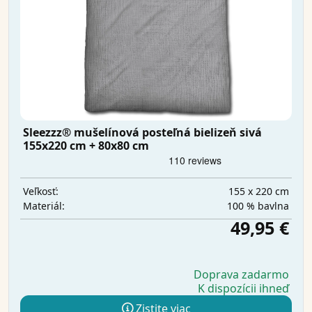
Sleezzz® mušelínová posteľná bielizeň sivá
155x220 cm + 80x80 cm
155 x 220 cm
Veľkosť:
100 % bavlna
Materiál:
49,95 €
Doprava zadarmo
K dispozícii ihneď
Zistite viac