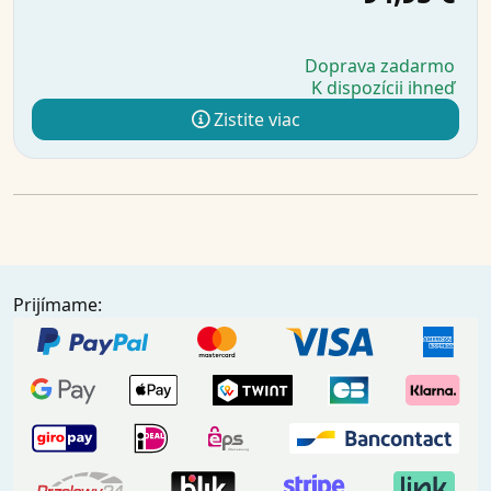
Doprava zadarmo
K dispozícii ihneď
Zistite viac
Prijímame: