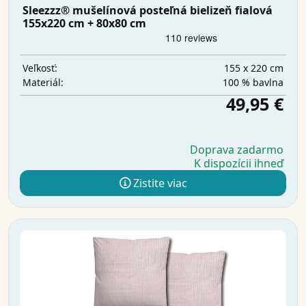
Sleezzz® mušelínová posteľná bielizeň fialová
155x220 cm + 80x80 cm
155 x 220 cm
Veľkosť:
100 % bavlna
Materiál:
49,95 €
Doprava zadarmo
K dispozícii ihneď
Zistite viac