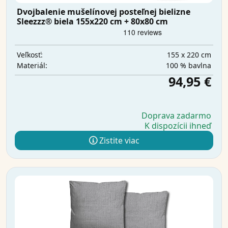
Dvojbalenie mušelínovej posteľnej bielizne
Sleezzz® biela 155x220 cm + 80x80 cm
155 x 220 cm
Veľkosť:
100 % bavlna
Materiál:
94,95 €
Doprava zadarmo
K dispozícii ihneď
Zistite viac