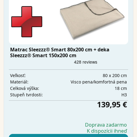
Matrac Sleezzz® Smart 80x200 cm + deka
Sleezzz® Smart 150x200 cm
80 x 200 cm
Veľkosť:
Visco pena/komfortná pena
Materiál:
18 cm
Celková výška:
H3
Stupeň tvrdosti:
139,95 €
Doprava zadarmo
K dispozícii ihneď