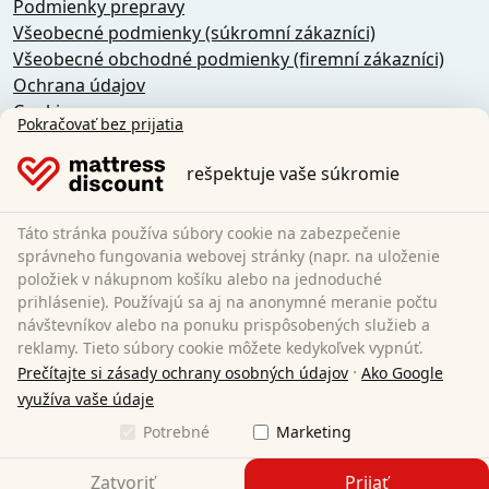
Podmienky prepravy
Všeobecné podmienky (súkromní zákazníci)
Všeobecné obchodné podmienky (firemní zákazníci)
Ochrana údajov
Cookies
Pokračovať bez prijatia
Zásady zrušenia
Odtlačok
rešpektuje vaše súkromie
Odstúpiť od zmluvy
Táto stránka používa súbory cookie na zabezpečenie
Sleezzz GmbH
správneho fungovania webovej stránky (napr. na uloženie
Grebbener Str. 7
položiek v nákupnom košíku alebo na jednoduché
prihlásenie). Používajú sa aj na anonymné meranie počtu
52525 Heinsberg
návštevníkov alebo na ponuku prispôsobených služieb a
Nemecko
reklamy. Tieto súbory cookie môžete kedykoľvek vypnúť.
E-Mail:
customer-service@matratzen.discount
·
Prečítajte si zásady ochrany osobných údajov
Ako Google
Všetky ceny sú vrátane DPH.
využíva vaše údaje
Potrebné
Marketing
Zatvoriť
Prijať