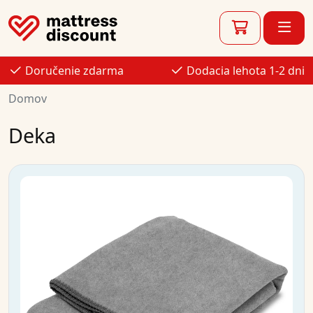
Doručenie zdarma
Dodacia lehota 1-2 dni
Domov
Deka