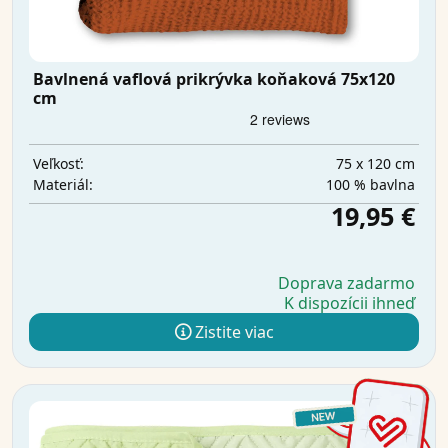
Bavlnená vaflová prikrývka koňaková 75x120
cm
75 x 120 cm
Veľkosť:
100 % bavlna
Materiál:
19,95 €
Doprava zadarmo
K dispozícii ihneď
Zistite viac