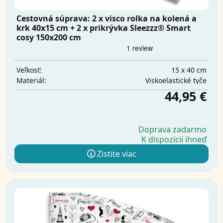
Cestovná súprava: 2 x visco rolka na kolená a
krk 40x15 cm + 2 x prikrývka Sleezzz® Smart
cosy 150x200 cm
15 x 40 cm
Veľkosť:
Viskoelastické tyče
Materiál:
44,95 €
Doprava zadarmo
K dispozícii ihneď
Zistite viac