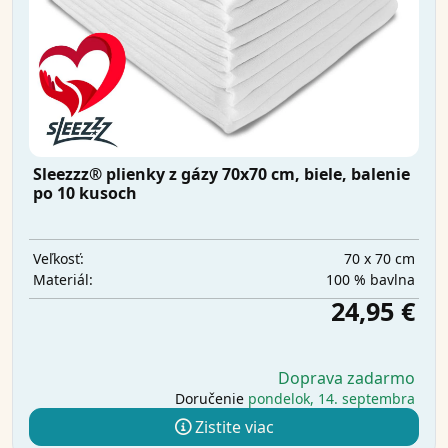
Sleezzz® plienky z gázy 70x70 cm, biele, balenie
po 10 kusoch
70 x 70 cm
Veľkosť:
100 % bavlna
Materiál:
24,95 €
Doprava zadarmo
Doručenie
pondelok, 14. septembra
Zistite viac