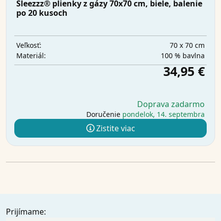
Sleezzz® plienky z gázy 70x70 cm, biele, balenie
po 20 kusoch
70 x 70 cm
Veľkosť:
100 % bavlna
Materiál:
34,95 €
Doprava zadarmo
Doručenie
pondelok, 14. septembra
Zistite viac
Prijímame: