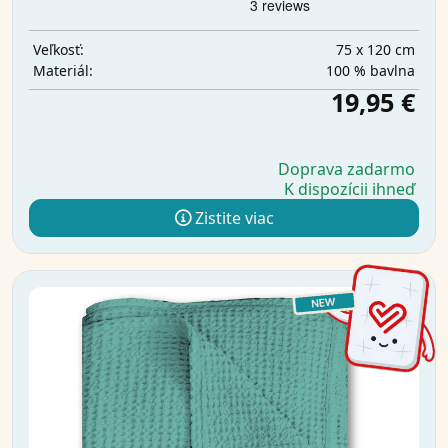
75 x 120 cm
Veľkosť:
100 % bavlna
Materiál:
19,95 €
Doprava zadarmo
K dispozícii ihneď
Zistite viac