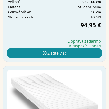
80 x 200 cm
Veľkosť:
Studená pena
Materiál:
16 cm
Celková výška:
H2/H3
Stupeň tvrdosti:
94,95 €
Doprava zadarmo
K dispozícii ihneď
Zistite viac