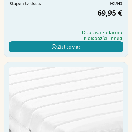
H2/H3
Stupeň tvrdosti:
69,95 €
Doprava zadarmo
K dispozícii ihneď
Zistite viac