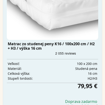
Matrac zo studenej peny K16 / 100x200 cm / H2
+ H3 / výška 16 cm
100 x 200 cm
Veľkosť:
Studená pena
Materiál:
16 cm
Celková výška:
H2/H3
Stupeň tvrdosti:
79,95 €
Doprava zadarmo