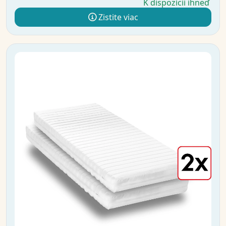
K dispozícii ihneď
Zistite viac