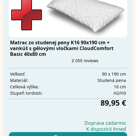
Matrac zo studenej peny K16 90x190 cm +
vankúš s gélovými vločkami CloudComfort
Basic 40x80 cm
90 x 190 cm
Veľkosť:
Studená pena
Materiál:
16 cm
Celková výška:
H2/H3
Stupeň tvrdosti:
89,95 €
Doprava zadarmo
K dispozícii ihneď