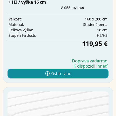
+ H3 / výška 16 cm
160 x 200 cm
Veľkosť:
Studená pena
Materiál:
16 cm
Celková výška:
H2/H3
Stupeň tvrdosti:
119,95 €
Doprava zadarmo
K dispozícii ihneď
Zistite viac