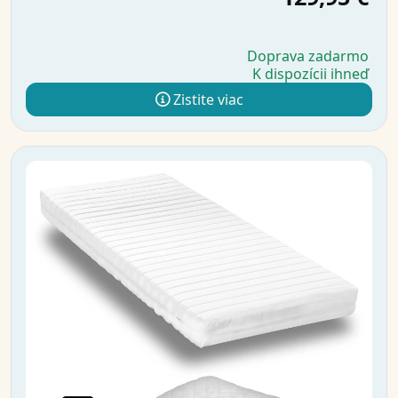
Doprava zadarmo
K dispozícii ihneď
Zistite viac