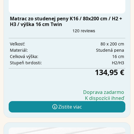
Matrac zo studenej peny K16 / 80x200 cm / H2 +
H3 / výška 16 cm Twin
80 x 200 cm
Veľkosť:
Studená pena
Materiál:
16 cm
Celková výška:
H2/H3
Stupeň tvrdosti:
134,95 €
Doprava zadarmo
K dispozícii ihneď
Zistite viac