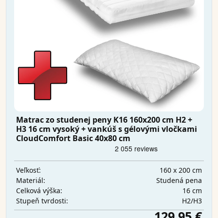
Matrac zo studenej peny K16 160x200 cm H2 +
H3 16 cm vysoký + vankúš s gélovými vločkami
CloudComfort Basic 40x80 cm
160 x 200 cm
Veľkosť:
Studená pena
Materiál:
16 cm
Celková výška:
H2/H3
Stupeň tvrdosti:
129,95 €