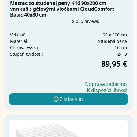
Matrac zo studenej peny K16 90x200 cm +
vankúš s gélovými vločkami CloudComfort
Basic 40x80 cm
90 x 200 cm
Veľkosť:
Studená pena
Materiál:
16 cm
Celková výška:
H2/H3
Stupeň tvrdosti:
89,95 €
Doprava zadarmo
K dispozícii ihneď
Zistite viac