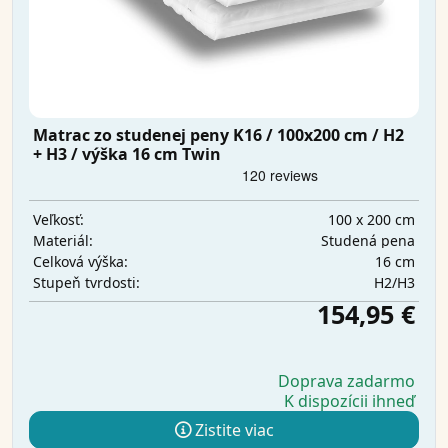
Matrac zo studenej peny K16 / 100x200 cm / H2
+ H3 / výška 16 cm Twin
100 x 200 cm
Veľkosť:
Studená pena
Materiál:
16 cm
Celková výška:
H2/H3
Stupeň tvrdosti:
154,95 €
Doprava zadarmo
K dispozícii ihneď
Zistite viac