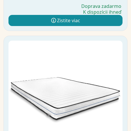
Doprava zadarmo
K dispozícii ihneď
Zistite viac