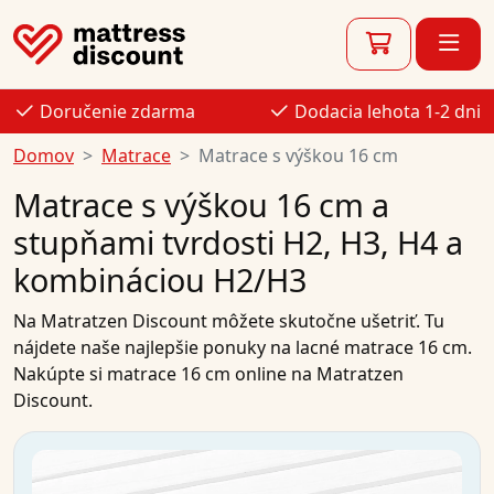
Doručenie zdarma
Dodacia lehota 1-2 dni
Domov
Matrace
Matrace s výškou 16 cm
Matrace s výškou 16 cm a
stupňami tvrdosti H2, H3, H4 a
kombináciou H2/H3
Na
Matratzen Discount
môžete skutočne ušetriť. Tu
nájdete naše najlepšie
ponuky na
lacné matrace
16 cm
.
Nakúpte si
matrace 16 cm
online
na Matratzen
Discount.