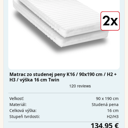
Matrac zo studenej peny K16 / 90x190 cm / H2 +
H3 / výška 16 cm Twin
90 x 190 cm
Veľkosť:
Studená pena
Materiál:
16 cm
Celková výška:
H2/H3
Stupeň tvrdosti:
134,95 €