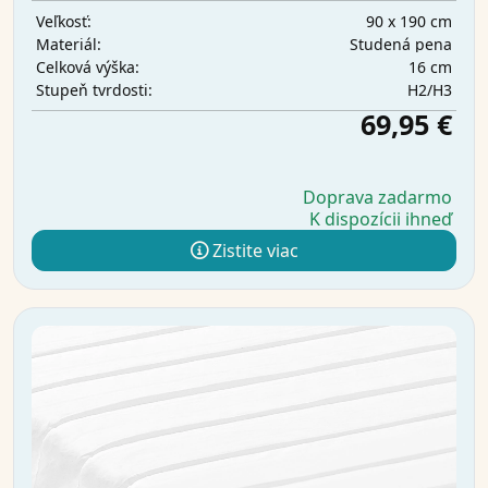
90 x 190 cm
Veľkosť:
Studená pena
Materiál:
16 cm
Celková výška:
H2/H3
Stupeň tvrdosti:
69,95 €
Doprava zadarmo
K dispozícii ihneď
Zistite viac