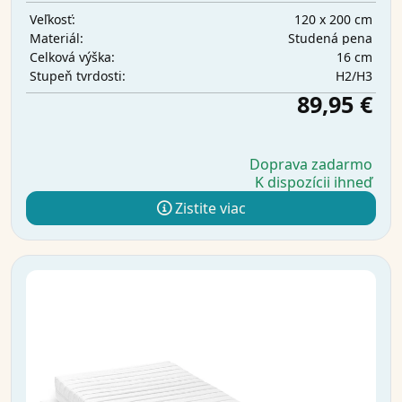
120 x 200 cm
Veľkosť:
Studená pena
Materiál:
16 cm
Celková výška:
H2/H3
Stupeň tvrdosti:
89,95 €
Doprava zadarmo
K dispozícii ihneď
Zistite viac