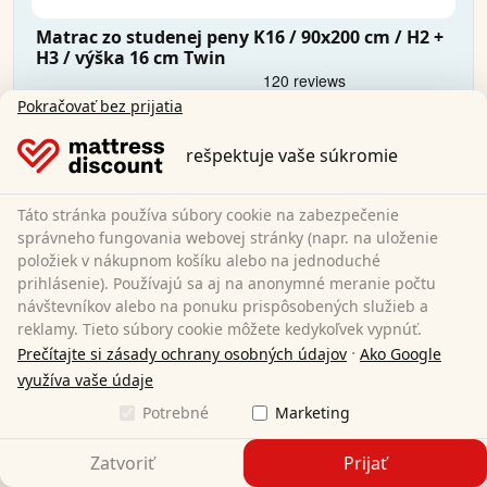
Matrac zo studenej peny K16 / 90x200 cm / H2 +
H3 / výška 16 cm Twin
Pokračovať bez prijatia
90 x 200 cm
Veľkosť:
Studená pena
Materiál:
rešpektuje vaše súkromie
16 cm
Celková výška:
H2/H3
Stupeň tvrdosti:
Táto stránka používa súbory cookie na zabezpečenie
134,95 €
správneho fungovania webovej stránky (napr. na uloženie
položiek v nákupnom košíku alebo na jednoduché
prihlásenie). Používajú sa aj na anonymné meranie počtu
Doprava zadarmo
návštevníkov alebo na ponuku prispôsobených služieb a
K dispozícii ihneď
reklamy. Tieto súbory cookie môžete kedykoľvek vypnúť.
·
Prečítajte si zásady ochrany osobných údajov
Ako Google
Zistite viac
využíva vaše údaje
Potrebné
Marketing
Zatvoriť
Prijať