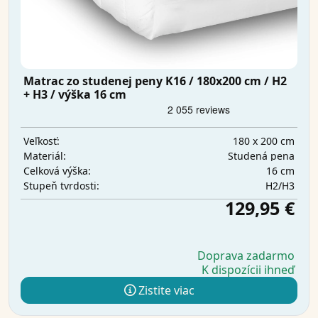
Matrac zo studenej peny K16 / 180x200 cm / H2
+ H3 / výška 16 cm
180 x 200 cm
Veľkosť:
Studená pena
Materiál:
16 cm
Celková výška:
H2/H3
Stupeň tvrdosti:
129,95 €
Doprava zadarmo
K dispozícii ihneď
Zistite viac