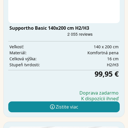
Supportho Basic 140x200 cm H2/H3
140 x 200 cm
Veľkosť:
Komfortná pena
Materiál:
16 cm
Celková výška:
H2/H3
Stupeň tvrdosti:
99,95 €
Doprava zadarmo
K dispozícii ihneď
Zistite viac