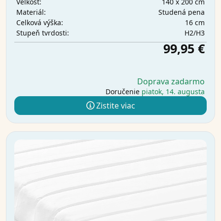
140 x 200 cm
Veľkosť:
Studená pena
Materiál:
16 cm
Celková výška:
H2/H3
Stupeň tvrdosti:
99,95 €
Doprava zadarmo
Doručenie
piatok, 14. augusta
Zistite viac