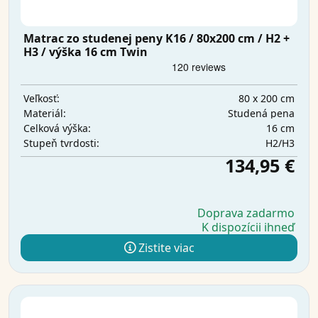
Matrac zo studenej peny K16 / 80x200 cm / H2 +
H3 / výška 16 cm Twin
80 x 200 cm
Veľkosť:
Studená pena
Materiál:
16 cm
Celková výška:
H2/H3
Stupeň tvrdosti:
134,95 €
Doprava zadarmo
K dispozícii ihneď
Zistite viac