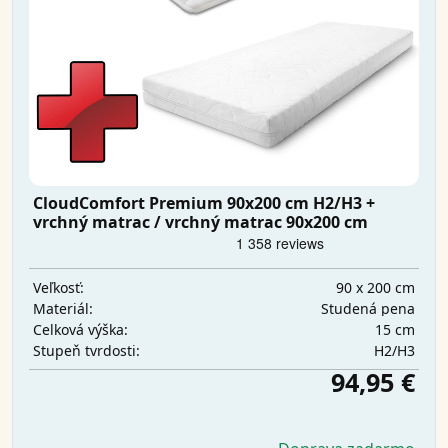
CloudComfort Premium 90x200 cm H2/H3 +
vrchný matrac / vrchný matrac 90x200 cm
90 x 200 cm
Veľkosť:
Studená pena
Materiál:
15 cm
Celková výška:
H2/H3
Stupeň tvrdosti:
94,95 €