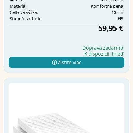
Komfortná pena
Materiál:
10 cm
Celková výška:
H3
Stupeň tvrdosti:
59,95 €
Doprava zadarmo
K dispozícii ihneď
Zistite viac