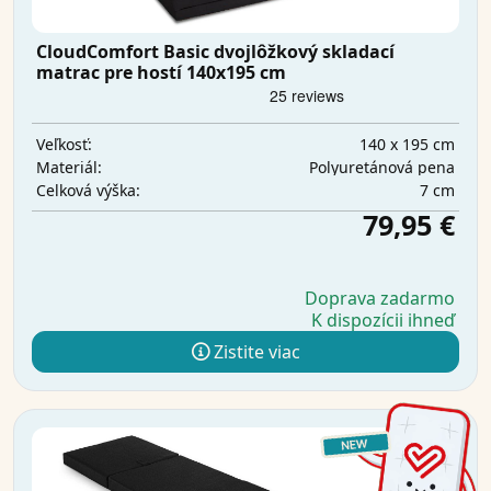
CloudComfort Basic dvojlôžkový skladací
matrac pre hostí 140x195 cm
140 x 195 cm
Veľkosť:
Polyuretánová pena
Materiál:
7 cm
Celková výška:
79,95 €
Doprava zadarmo
K dispozícii ihneď
Zistite viac