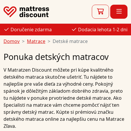
Doručenie zdarma
Dodacia lehota 1-2 dni
Domov
Matrace
Detské matrace
Ponuka detských matracov
V
Matratzen Discount
môžete pri kúpe kvalitného
detského matraca
skutočne ušetriť. Tu nájdete to
najlepšie pre vaše dieťa za výhodné ceny. Pokojný
spánok je dôležitým základom dobrého zdravia, preto
tu nájdete v
ponuke
prvotriedne
detské matrace
. Ako
špecialisti na
matrace
vám chceme pomôcť nájsť ten
správny
detský matrac
.
Kúpte si
prémiovú značku
detského matraca
online
za
najlepšiu cenu
na Matrace
Zľava.