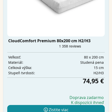
CloudComfort Premium 80x200 cm H2/H3
80 x 200 cm
Veľkosť:
Studená pena
Materiál:
15 cm
Celková výška:
H2/H3
Stupeň tvrdosti:
74,95 €
Doprava zadarmo
K dispozícii ihneď
Zistite viac