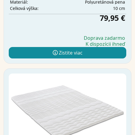
Polyuretánová pena
Materiál:
10 cm
Celková výška:
79,95 €
Doprava zadarmo
K dispozícii ihneď
Zistite viac