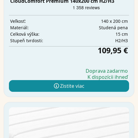
CloudComfort Premium 140x200 cm H2/H3
140 x 200 cm
Veľkosť:
Studená pena
Materiál:
15 cm
Celková výška:
H2/H3
Stupeň tvrdosti:
109,95 €
Doprava zadarmo
K dispozícii ihneď
Zistite viac