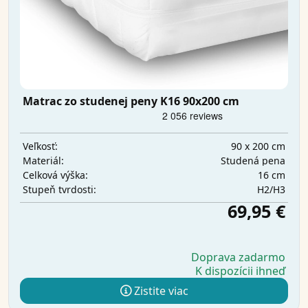
Matrac zo studenej peny K16 90x200 cm
90 x 200 cm
Veľkosť:
Studená pena
Materiál:
16 cm
Celková výška:
H2/H3
Stupeň tvrdosti:
69,95 €
Doprava zadarmo
K dispozícii ihneď
Zistite viac