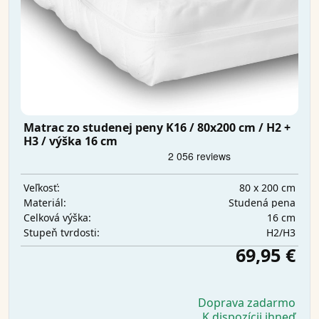
Matrac zo studenej peny K16 / 80x200 cm / H2 +
H3 / výška 16 cm
80 x 200 cm
Veľkosť:
Studená pena
Materiál:
16 cm
Celková výška:
H2/H3
Stupeň tvrdosti:
69,95 €
Doprava zadarmo
K dispozícii ihneď