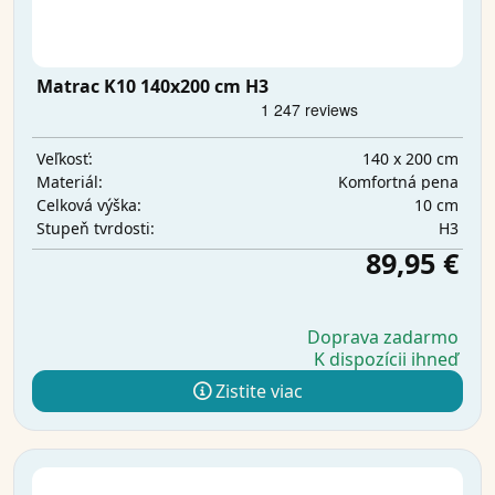
Matrac K10 140x200 cm H3
140 x 200 cm
Veľkosť:
Komfortná pena
Materiál:
10 cm
Celková výška:
H3
Stupeň tvrdosti:
89,95 €
Doprava zadarmo
K dispozícii ihneď
Zistite viac