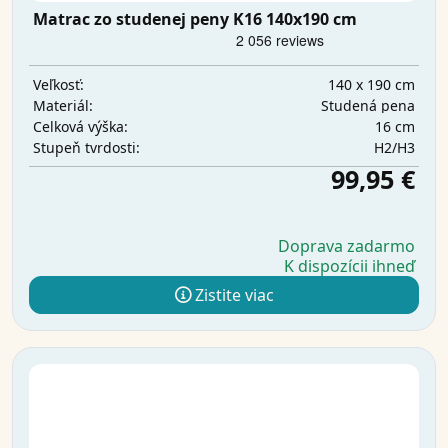
Matrac zo studenej peny K16 140x190 cm
140 x 190 cm
Veľkosť:
Studená pena
Materiál:
16 cm
Celková výška:
H2/H3
Stupeň tvrdosti:
99,95 €
Doprava zadarmo
K dispozícii ihneď
Zistite viac