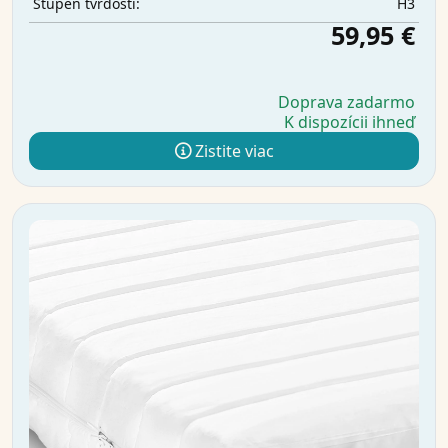
H3
Stupeň tvrdosti:
59,95 €
Doprava zadarmo
K dispozícii ihneď
Zistite viac