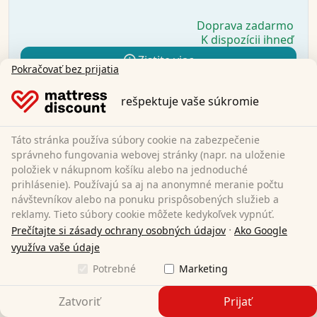
Doprava zadarmo
K dispozícii ihneď
Zistite viac
Pokračovať bez prijatia
rešpektuje vaše súkromie
Táto stránka používa súbory cookie na zabezpečenie
správneho fungovania webovej stránky (napr. na uloženie
položiek v nákupnom košíku alebo na jednoduché
prihlásenie). Používajú sa aj na anonymné meranie počtu
návštevníkov alebo na ponuku prispôsobených služieb a
reklamy. Tieto súbory cookie môžete kedykoľvek vypnúť.
·
Prečítajte si zásady ochrany osobných údajov
Ako Google
využíva vaše údaje
Potrebné
Marketing
Zatvoriť
Prijať