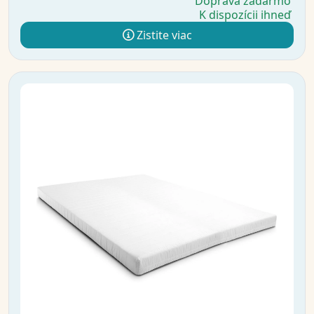
Doprava zadarmo
K dispozícii ihneď
Zistite viac