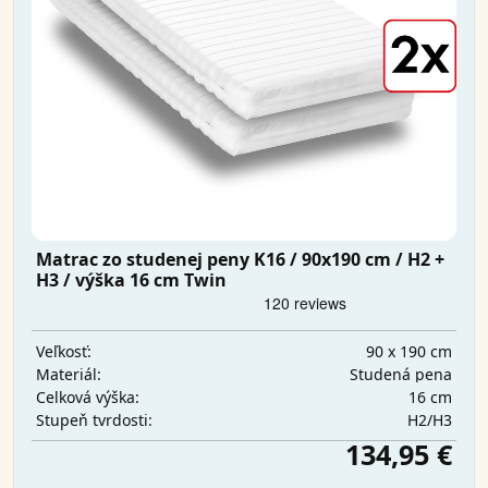
Matrac zo studenej peny K16 / 90x190 cm / H2 +
H3 / výška 16 cm Twin
90 x 190 cm
Veľkosť:
Studená pena
Materiál:
16 cm
Celková výška:
H2/H3
Stupeň tvrdosti:
134,95 €