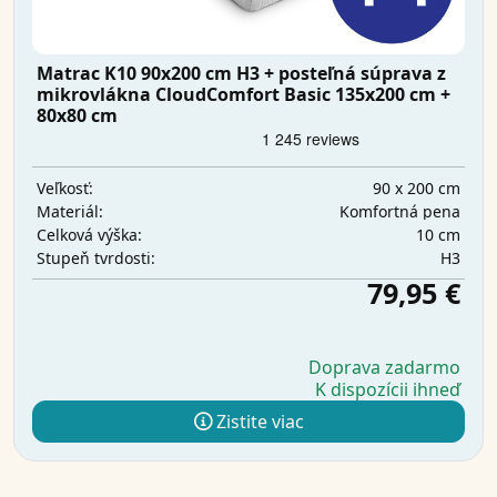
Matrac K10 90x200 cm H3 + posteľná súprava z
mikrovlákna CloudComfort Basic 135x200 cm +
80x80 cm
90 x 200 cm
Veľkosť:
Komfortná pena
Materiál:
10 cm
Celková výška:
H3
Stupeň tvrdosti:
79,95 €
Doprava zadarmo
K dispozícii ihneď
Zistite viac