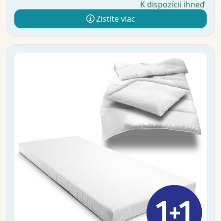
K dispozícii ihneď
Zistite viac