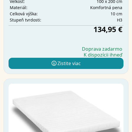
100 x 200 cm
Veľkosť:
Komfortná pena
Materiál:
10 cm
Celková výška:
H3
Stupeň tvrdosti:
134,95 €
Doprava zadarmo
K dispozícii ihneď
Zistite viac