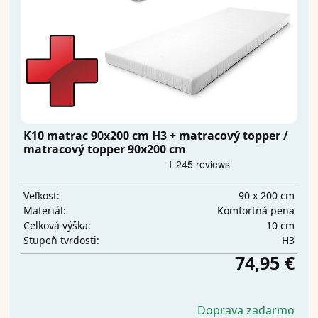
K10 matrac 90x200 cm H3 + matracový topper /
matracový topper 90x200 cm
90 x 200 cm
Veľkosť:
Komfortná pena
Materiál:
10 cm
Celková výška:
H3
Stupeň tvrdosti:
74,95 €
Doprava zadarmo