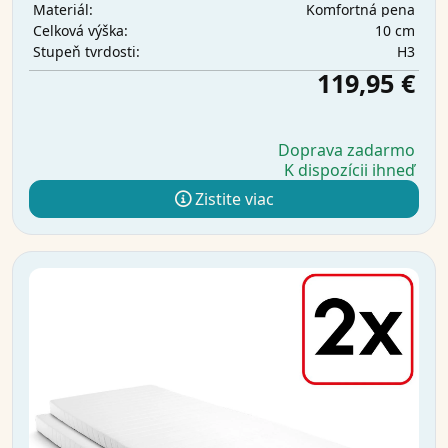
Komfortná pena
Materiál:
10 cm
Celková výška:
H3
Stupeň tvrdosti:
119,95 €
Doprava zadarmo
K dispozícii ihneď
Zistite viac