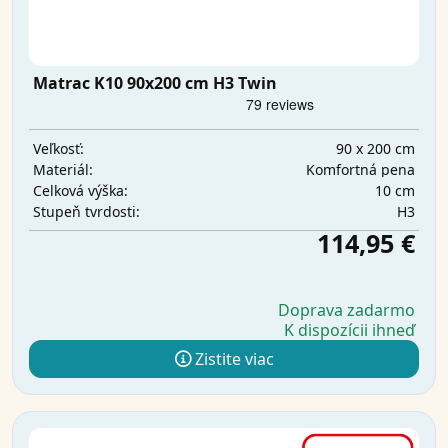
Matrac K10 90x200 cm H3 Twin
90 x 200 cm
Veľkosť:
Komfortná pena
Materiál:
10 cm
Celková výška:
H3
Stupeň tvrdosti:
114,95 €
Doprava zadarmo
K dispozícii ihneď
Zistite viac