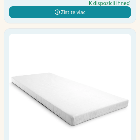
K dispozícii ihneď
Zistite viac