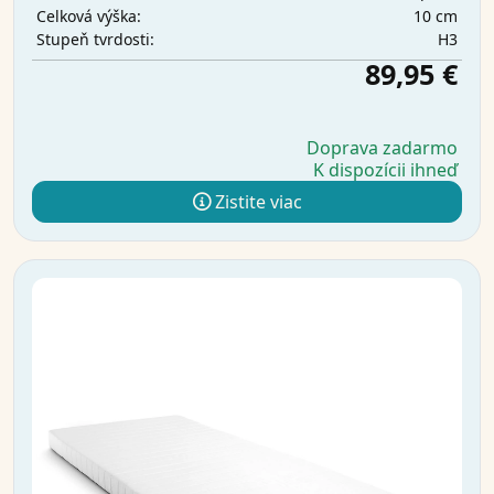
10 cm
Celková výška:
H3
Stupeň tvrdosti:
89,95 €
Doprava zadarmo
K dispozícii ihneď
Zistite viac