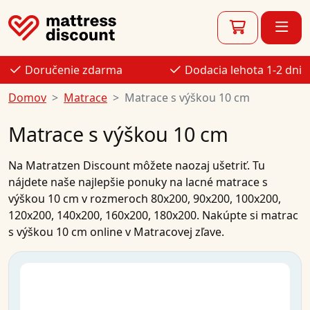
Doručenie zdarma
Dodacia lehota 1-2 dni
Domov
Matrace
Matrace s výškou 10 cm
Matrace s výškou 10 cm
Na
Matratzen Discount
môžete naozaj ušetriť. Tu
nájdete naše najlepšie
ponuky na
lacné matrace s
výškou 10 cm v rozmeroch
80x200
,
90x200
,
100x200
,
120x200
,
140x200
,
160x200
,
180x200
.
Nakúpte si
matrac
s výškou 10 cm
online
v Matracovej zľave.