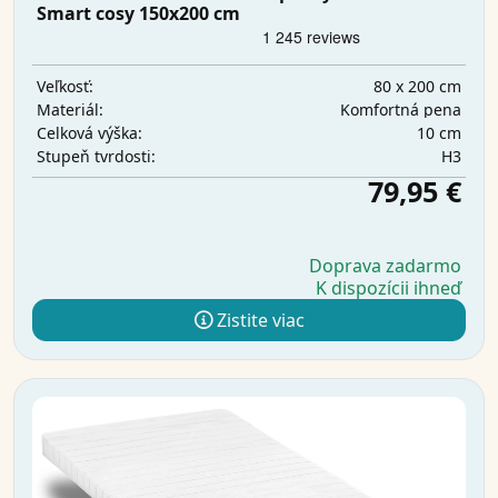
Smart cosy 150x200 cm
80 x 200 cm
Veľkosť:
Komfortná pena
Materiál:
10 cm
Celková výška:
H3
Stupeň tvrdosti:
79,95 €
Doprava zadarmo
K dispozícii ihneď
Zistite viac