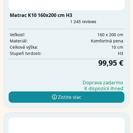
Matrac K10 160x200 cm H3
160 x 200 cm
Veľkosť:
Komfortná pena
Materiál:
10 cm
Celková výška:
H3
Stupeň tvrdosti:
99,95 €
Doprava zadarmo
K dispozícii ihneď
Zistite viac