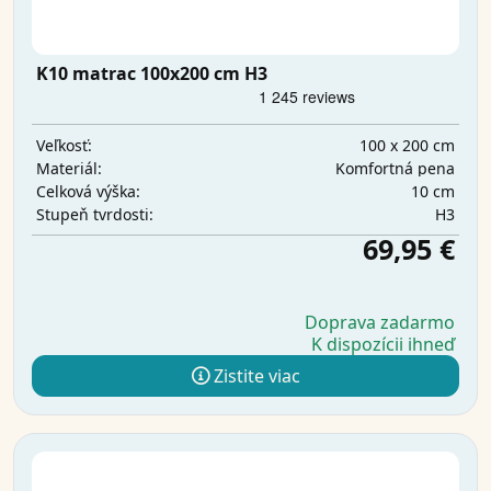
K10 matrac 100x200 cm H3
100 x 200 cm
Veľkosť:
Komfortná pena
Materiál:
10 cm
Celková výška:
H3
Stupeň tvrdosti:
69,95 €
Doprava zadarmo
K dispozícii ihneď
Zistite viac