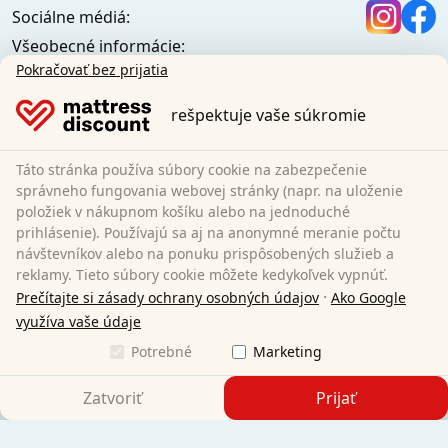
Sociálne médiá:
Všeobecné informácie:
Informačné centrum
Pokračovať bez prijatia
Podmienky prepravy
rešpektuje vaše súkromie
Všeobecné podmienky (súkromní zákazníci)
Všeobecné obchodné podmienky (firemní zákazníci)
Ochrana údajov
Táto stránka používa súbory cookie na zabezpečenie
Cookies
správneho fungovania webovej stránky (napr. na uloženie
položiek v nákupnom košíku alebo na jednoduché
Zásady zrušenia
prihlásenie). Používajú sa aj na anonymné meranie počtu
Odtlačok
návštevníkov alebo na ponuku prispôsobených služieb a
Odstúpiť od zmluvy
reklamy. Tieto súbory cookie môžete kedykoľvek vypnúť.
·
Prečítajte si zásady ochrany osobných údajov
Ako Google
Sleezzz GmbH
využíva vaše údaje
Grebbener Str. 7
Potrebné
Marketing
52525 Heinsberg
Nemecko
Zatvoriť
Prijať
E-Mail:
customer-service@matratzen.discount