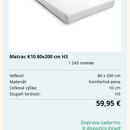
Matrac K10 80x200 cm H3
80 x 200 cm
Veľkosť:
Komfortná pena
Materiál:
10 cm
Celková výška:
H3
Stupeň tvrdosti:
59,95 €
Doprava zadarmo
K dispozícii ihneď