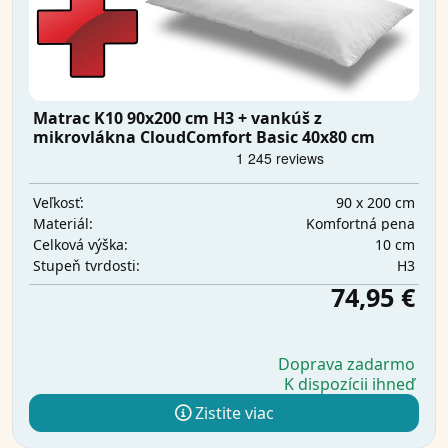
Matrac K10 90x200 cm H3 + vankúš z
mikrovlákna CloudComfort Basic 40x80 cm
90 x 200 cm
Veľkosť:
Komfortná pena
Materiál:
10 cm
Celková výška:
H3
Stupeň tvrdosti:
74,95 €
Doprava zadarmo
K dispozícii ihneď
Zistite viac