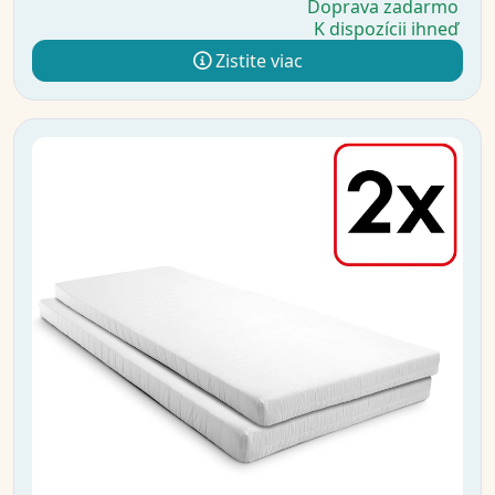
Doprava zadarmo
K dispozícii ihneď
Zistite viac