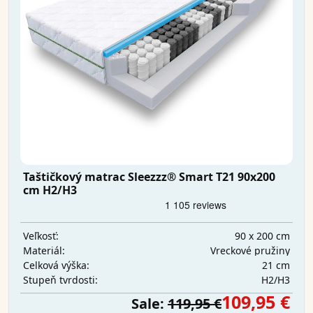
Taštičkový matrac Sleezzz® Smart T21 90x200
cm H2/H3
90 x 200 cm
Veľkosť:
Vreckové pružiny
Materiál:
21 cm
Celková výška:
H2/H3
Stupeň tvrdosti:
109,95 €
Sale:
119,95 €