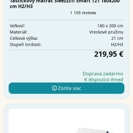
Taštičkový matrac Sleezzz® Smart T21 180x200
cm H2/H3
180 x 200 cm
Veľkosť:
Vreckové pružiny
Materiál:
21 cm
Celková výška:
H2/H3
Stupeň tvrdosti:
219,95 €
Doprava zadarmo
K dispozícii ihneď
Zistite viac