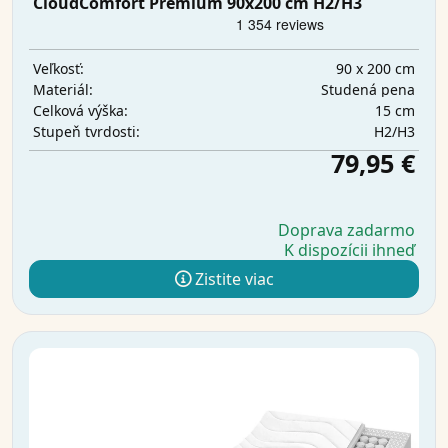
CloudComfort Premium 90x200 cm H2/H3
90 x 200 cm
Veľkosť:
Studená pena
Materiál:
15 cm
Celková výška:
H2/H3
Stupeň tvrdosti:
79,95 €
Doprava zadarmo
K dispozícii ihneď
Zistite viac