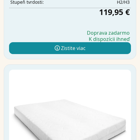
H2/H3
Stupeň tvrdosti:
119,95 €
Doprava zadarmo
K dispozícii ihneď
Zistite viac