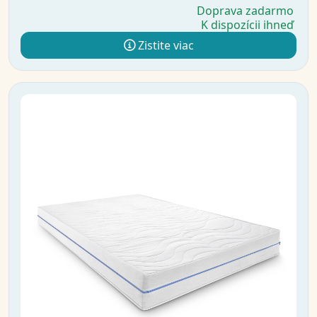
Doprava zadarmo
K dispozícii ihneď
Zistite viac