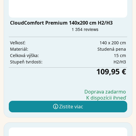
CloudComfort Premium 140x200 cm H2/H3
140 x 200 cm
Veľkosť:
Studená pena
Materiál:
15 cm
Celková výška:
H2/H3
Stupeň tvrdosti:
109,95 €
Doprava zadarmo
K dispozícii ihneď
Zistite viac