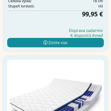
18 cm
Celková výška:
H3
Stupeň tvrdosti:
99,95 €
Doprava zadarmo
K dispozícii ihneď
Zistite viac