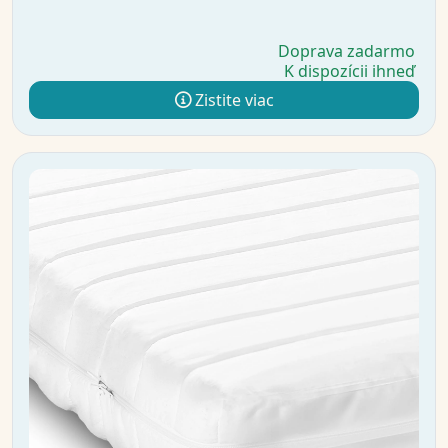
Doprava zadarmo
K dispozícii ihneď
Zistite viac