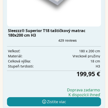
Sleezzz® Superior T18 taštičkový matrac
180x200 cm H3
180 x 200 cm
Veľkosť:
Vreckové pružiny
Materiál:
18 cm
Celková výška:
H3
Stupeň tvrdosti:
199,95 €
Doprava zadarmo
K dispozícii ihneď
Zistite viac