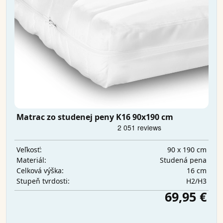
Matrac zo studenej peny K16 90x190 cm
90 x 190 cm
Veľkosť:
Studená pena
Materiál:
16 cm
Celková výška:
H2/H3
Stupeň tvrdosti:
69,95 €