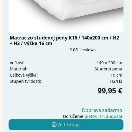
Matrac zo studenej peny K16 / 140x200 cm / H2
+ H3 / výška 16 cm
140 x 200 cm
Veľkosť:
Studená pena
Materiál:
16 cm
Celková výška:
H2/H3
Stupeň tvrdosti:
99,95 €
Doprava zadarmo
Doručenie
piatok, 14. augusta
Zistite viac