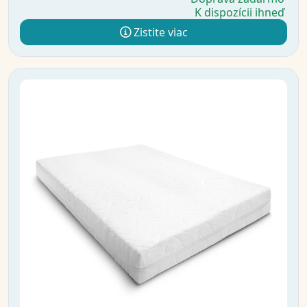
K dispozícii ihneď
Zistite viac