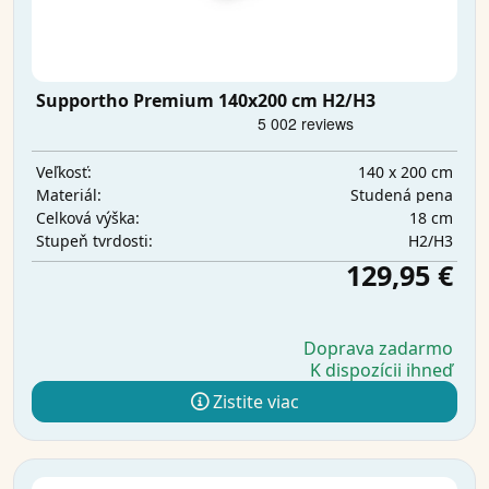
Supportho Premium 140x200 cm H2/H3
140 x 200 cm
Veľkosť:
Studená pena
Materiál:
18 cm
Celková výška:
H2/H3
Stupeň tvrdosti:
129,95 €
Doprava zadarmo
K dispozícii ihneď
Zistite viac