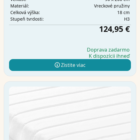
Vreckové pružiny
Materiál:
18 cm
Celková výška:
H3
Stupeň tvrdosti:
124,95 €
Doprava zadarmo
K dispozícii ihneď
Zistite viac