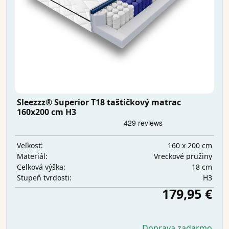
Sleezzz® Superior T18 taštičkový matrac
160x200 cm H3
160 x 200 cm
Veľkosť:
Vreckové pružiny
Materiál:
18 cm
Celková výška:
H3
Stupeň tvrdosti:
179,95 €
Doprava zadarmo