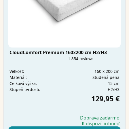
CloudComfort Premium 160x200 cm H2/H3
160 x 200 cm
Veľkosť:
Studená pena
Materiál:
15 cm
Celková výška:
H2/H3
Stupeň tvrdosti:
129,95 €
Doprava zadarmo
K dispozícii ihneď