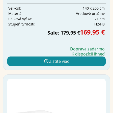
140 x 200 cm
Veľkosť:
Vreckové pružiny
Materiál:
21 cm
Celková výška:
H2/H3
Stupeň tvrdosti:
169,95 €
Sale:
179,95 €
Doprava zadarmo
K dispozícii ihneď
Zistite viac