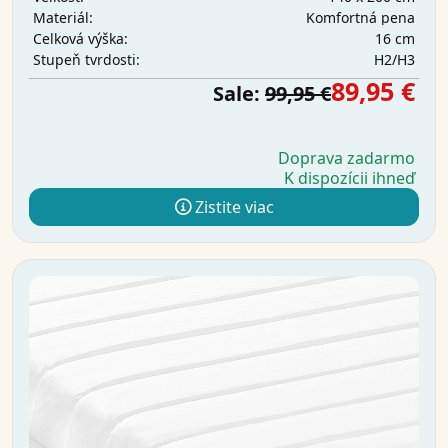
Komfortná pena
Materiál:
16 cm
Celková výška:
H2/H3
Stupeň tvrdosti:
89,95 €
Sale:
99,95 €
Doprava zadarmo
K dispozícii ihneď
Zistite viac