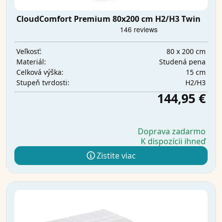
CloudComfort Premium 80x200 cm H2/H3 Twin
80 x 200 cm
Veľkosť:
Studená pena
Materiál:
15 cm
Celková výška:
H2/H3
Stupeň tvrdosti:
144,95 €
Doprava zadarmo
K dispozícii ihneď
Zistite viac