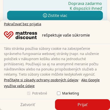
Doprava zadarmo
K dispozícii ihneď
Zistite viac
Pokračovať bez prijatia
rešpektuje vaše súkromie
Táto stránka používa súbory cookie na zabezpečenie
správneho fungovania webovej stránky (napr. na uloženie
položiek v nákupnom košíku alebo na jednoduché
prihlásenie). Používajú sa aj na anonymné meranie počtu
návštevníkov alebo na ponuku prispôsobených služieb a
reklamy. Tieto súbory cookie môžete kedykoľvek vypnúť.
·
Prečítajte si zásady ochrany osobných údajov
Ako Google
využíva vaše údaje
Potrebné
Marketing
Zatvoriť
Prijať