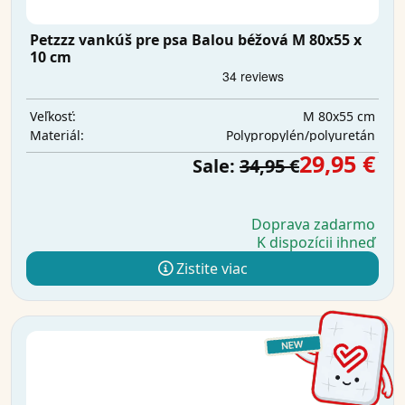
Petzzz vankúš pre psa Balou béžová M 80x55 x
10 cm
M 80x55 cm
Veľkosť:
Polypropylén/polyuretán
Materiál:
29,95 €
Sale:
34,95 €
Doprava zadarmo
K dispozícii ihneď
Zistite viac