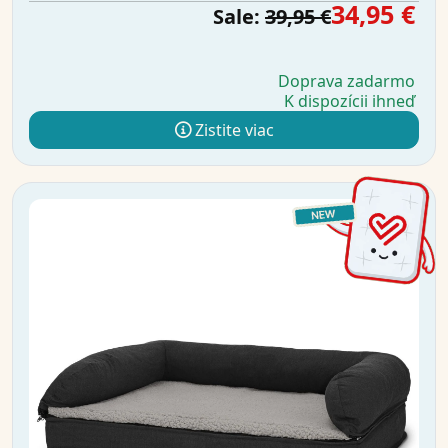
34,95 €
Sale:
39,95 €
Doprava zadarmo
K dispozícii ihneď
Zistite viac