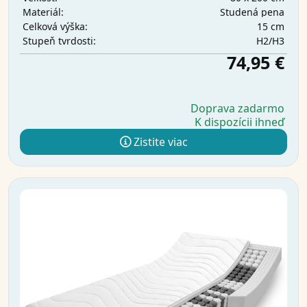
Studená pena
Materiál:
15 cm
Celková výška:
H2/H3
Stupeň tvrdosti:
74,95 €
Doprava zadarmo
K dispozícii ihneď
Zistite viac