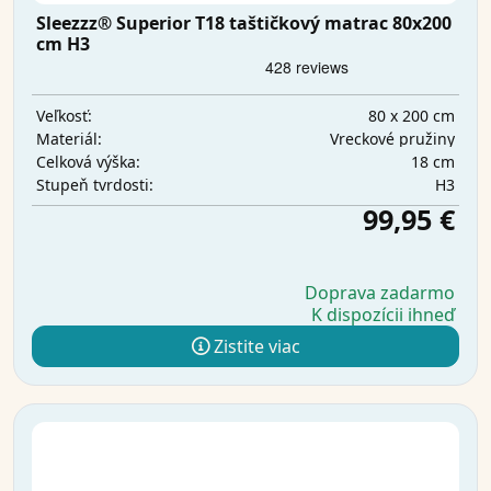
Sleezzz® Superior T18 taštičkový matrac 80x200
cm H3
80 x 200 cm
Veľkosť:
Vreckové pružiny
Materiál:
18 cm
Celková výška:
H3
Stupeň tvrdosti:
99,95 €
Doprava zadarmo
K dispozícii ihneď
Zistite viac