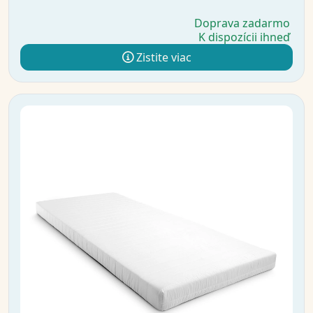
Doprava zadarmo
K dispozícii ihneď
Zistite viac