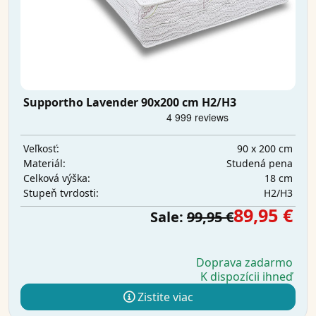
Supportho Lavender 90x200 cm H2/H3
90 x 200 cm
Veľkosť:
Studená pena
Materiál:
18 cm
Celková výška:
H2/H3
Stupeň tvrdosti:
89,95 €
Sale:
99,95 €
Doprava zadarmo
K dispozícii ihneď
Zistite viac