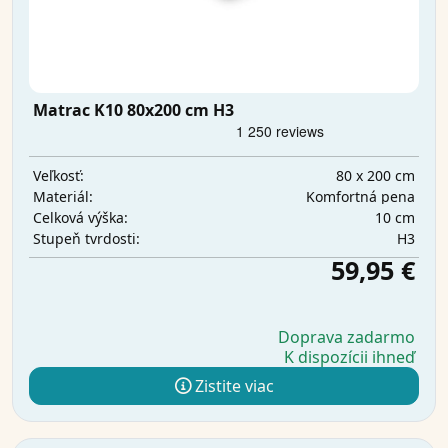
Matrac K10 80x200 cm H3
80 x 200 cm
Veľkosť:
Komfortná pena
Materiál:
10 cm
Celková výška:
H3
Stupeň tvrdosti:
59,95 €
Doprava zadarmo
K dispozícii ihneď
Zistite viac