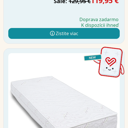
119,95 €
Sale:
129,95 €
Doprava zadarmo
K dispozícii ihneď
Zistite viac