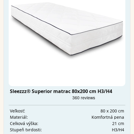
Sleezzz® Superior matrac 80x200 cm H3/H4
80 x 200 cm
Veľkosť:
Komfortná pena
Materiál:
21 cm
Celková výška:
H3/H4
Stupeň tvrdosti: