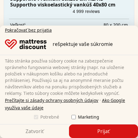
Supportho viskoelastický vankúš 40x80 cm
80 x 200 cm
Veľkosť:
Pokračovať bez prijatia
Studená pena
Materiál:
18 cm
Celková výška:
rešpektuje vaše súkromie
H2/H3
Stupeň tvrdosti:
119,95 €
Táto stránka používa súbory cookie na zabezpečenie
správneho fungovania webovej stránky (napr. na uloženie
položiek v nákupnom košíku alebo na jednoduché
Doprava zadarmo
prihlásenie). Používajú sa aj na anonymné meranie počtu
K dispozícii ihneď
návštevníkov alebo na ponuku prispôsobených služieb a
Zistite viac
reklamy. Tieto súbory cookie môžete kedykoľvek vypnúť.
·
Prečítajte si zásady ochrany osobných údajov
Ako Google
využíva vaše údaje
Potrebné
Marketing
Zatvoriť
Prijať