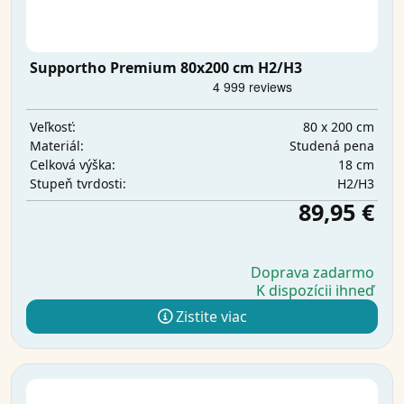
Supportho Premium 80x200 cm H2/H3
80 x 200 cm
Veľkosť:
Studená pena
Materiál:
18 cm
Celková výška:
H2/H3
Stupeň tvrdosti:
89,95 €
Doprava zadarmo
K dispozícii ihneď
Zistite viac