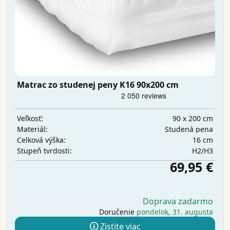
Matrac zo studenej peny K16 90x200 cm
90 x 200 cm
Veľkosť:
Studená pena
Materiál:
16 cm
Celková výška:
H2/H3
Stupeň tvrdosti:
69,95 €
Doprava zadarmo
Doručenie
pondelok, 31. augusta
Zistite viac