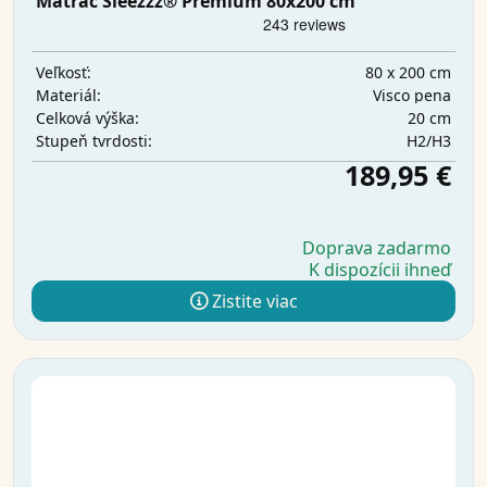
Matrac Sleezzz® Premium 80x200 cm
80 x 200 cm
Veľkosť:
Visco pena
Materiál:
20 cm
Celková výška:
H2/H3
Stupeň tvrdosti:
189,95 €
Doprava zadarmo
K dispozícii ihneď
Zistite viac