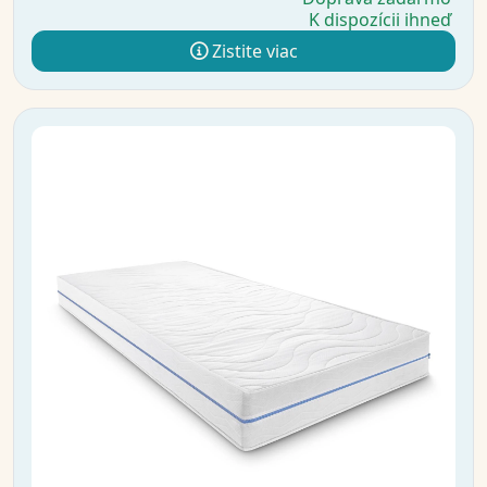
K dispozícii ihneď
Zistite viac