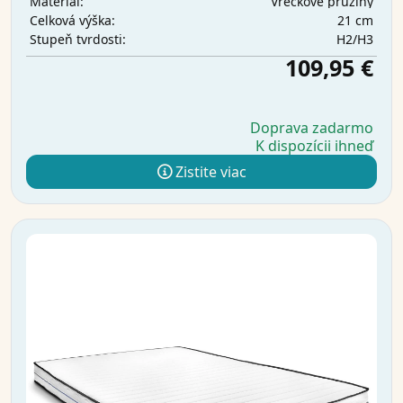
Vreckové pružiny
Materiál:
21 cm
Celková výška:
H2/H3
Stupeň tvrdosti:
109,95 €
Doprava zadarmo
K dispozícii ihneď
Zistite viac