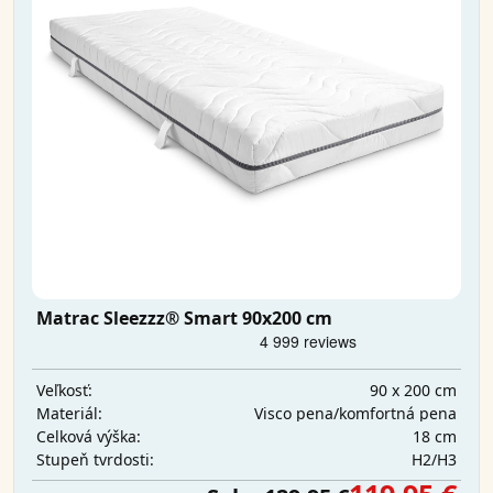
Matrac Sleezzz® Smart 90x200 cm
90 x 200 cm
Veľkosť:
Visco pena/komfortná pena
Materiál:
18 cm
Celková výška:
H2/H3
Stupeň tvrdosti: