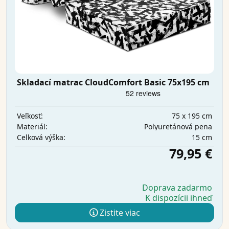
Skladací matrac CloudComfort Basic 75x195 cm
75 x 195 cm
Veľkosť:
Polyuretánová pena
Materiál:
15 cm
Celková výška:
79,95 €
Doprava zadarmo
K dispozícii ihneď
Zistite viac