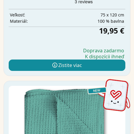
75 x 120 cm
Veľkosť:
100 % bavlna
Materiál:
19,95 €
Doprava zadarmo
K dispozícii ihneď
Zistite viac