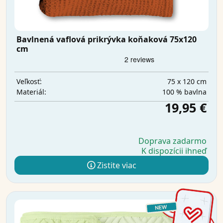
Bavlnená vaflová prikrývka koňaková 75x120
cm
75 x 120 cm
Veľkosť:
100 % bavlna
Materiál:
19,95 €
Doprava zadarmo
K dispozícii ihneď
Zistite viac