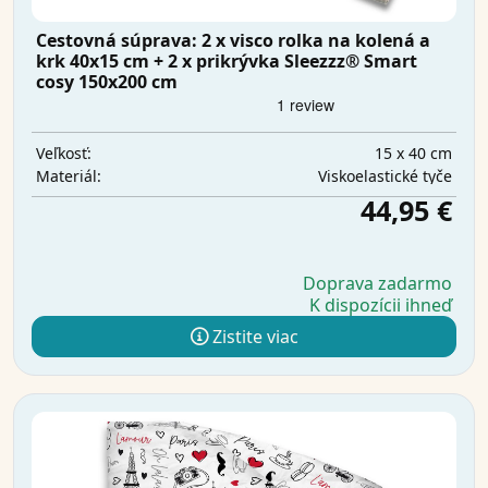
Cestovná súprava: 2 x visco rolka na kolená a
krk 40x15 cm + 2 x prikrývka Sleezzz® Smart
cosy 150x200 cm
15 x 40 cm
Veľkosť:
Viskoelastické tyče
Materiál:
44,95 €
Doprava zadarmo
K dispozícii ihneď
Zistite viac