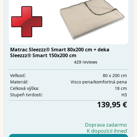
Matrac Sleezzz® Smart 80x200 cm + deka
Sleezzz® Smart 150x200 cm
80 x 200 cm
Veľkosť:
Visco pena/komfortná pena
Materiál:
18 cm
Celková výška:
H3
Stupeň tvrdosti:
139,95 €
Doprava zadarmo
K dispozícii ihneď