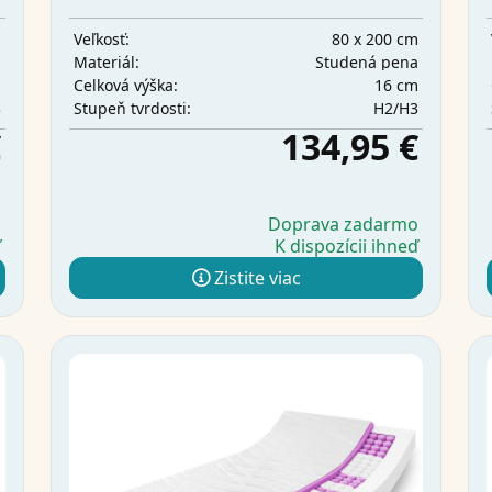
m
80 x 200 cm
Veľkosť:
a
Studená pena
Materiál:
m
16 cm
Celková výška:
3
H2/H3
Stupeň tvrdosti:
€
134,95 €
o
Doprava zadarmo
ď
K dispozícii ihneď
Zistite viac