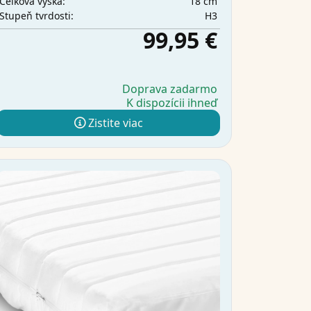
18 cm
Celková výška:
H3
Stupeň tvrdosti:
99,95 €
Doprava zadarmo
K dispozícii ihneď
Zistite viac