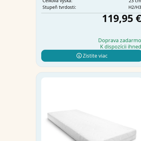
23 c
Celková výška:
H2/H
Stupeň tvrdosti:
119,95 
Doprava zadarm
K dispozícii ihne
Zistite viac