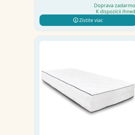
Doprava zadarm
K dispozícii ihne
Zistite viac