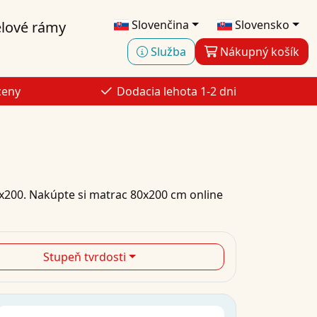
Slovenčina
Slovensko
lové rámy
Služba
Nákupný košík
ceny
Dodacia lehota 1-2 dni
x200
.
Nakúpte si
matrac 80x200 cm
online
Stupeň tvrdosti