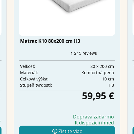
Matrac K10 80x200 cm H3
m
80 x 200 cm
Veľkosť:
a
Komfortná pena
Materiál:
m
10 cm
Celková výška:
3
H3
Stupeň tvrdosti:
€
59,95 €
o
Doprava zadarmo
ď
K dispozícii ihneď
Zistite viac