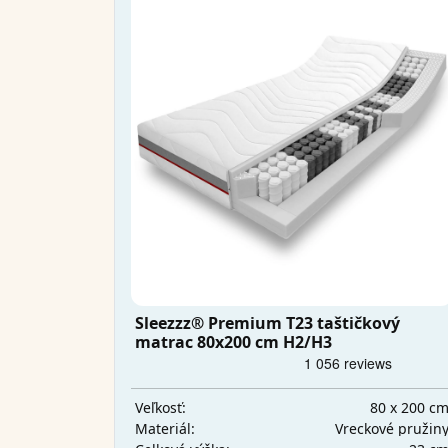
Sleezzz® Premium T23 taštičkový
matrac 80x200 cm H2/H3
80 x 200 c
Veľkosť:
Vreckové pružin
Materiál: