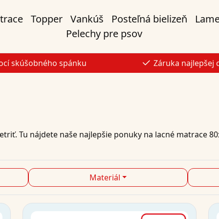
trace
Topper
Vankúš
Posteľná bielizeň
Lame
Pelechy pre psov
ocí skúšobného spánku
Záruka najlepšej 
riť. Tu nájdete naše najlepšie
ponuky na
lacné
matrace
80
Materiál