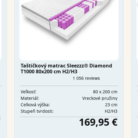
Taštičkový matrac Sleezzz® Diamond
T1000 80x200 cm H2/H3
m
80 x 200 cm
Veľkosť:
a
Vreckové pružiny
Materiál:
m
23 cm
Celková výška:
3
H2/H3
Stupeň tvrdosti:
€
169,95 €