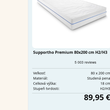
Supportho Premium 80x200 cm H2/H3
80 x 200 c
Veľkosť:
Studená pen
Materiál:
18 c
Celková výška:
H2/H
Stupeň tvrdosti:
89,95 