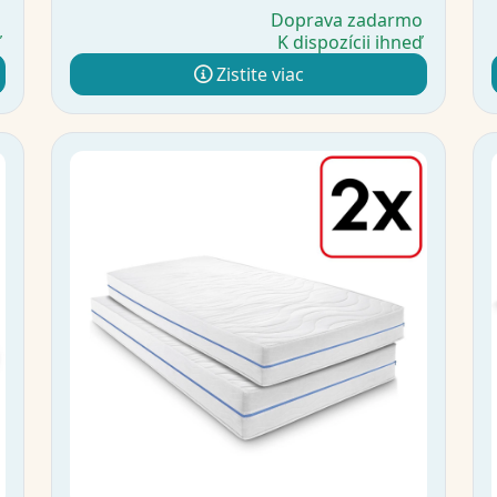
o
Doprava zadarmo
ď
K dispozícii ihneď
Zistite viac