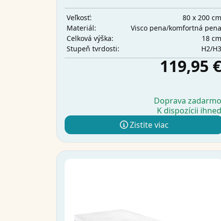
80 x 200 c
Veľkosť:
Visco pena/komfortná pen
Materiál:
18 c
Celková výška:
H2/H
Stupeň tvrdosti:
119,95 
Doprava zadarm
K dispozícii ihne
Zistite viac