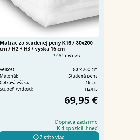
Matrac zo studenej peny K16 / 80x200
cm / H2 + H3 / výška 16 cm
80 x 200 cm
Veľkosť:
Studená pena
Materiál:
16 cm
Celková výška:
H2/H3
Stupeň tvrdosti:
69,95 €
Doprava zadarmo
K dispozícii ihneď
Zistite viac