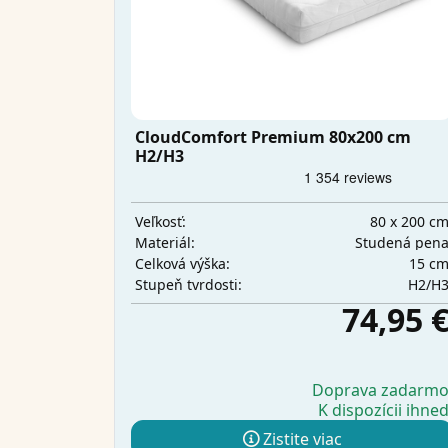
CloudComfort Premium 80x200 cm
H2/H3
80 x 200 c
Veľkosť:
Studená pen
Materiál:
15 c
Celková výška:
H2/H
Stupeň tvrdosti:
74,95 
Doprava zadarm
K dispozícii ihne
Zistite viac