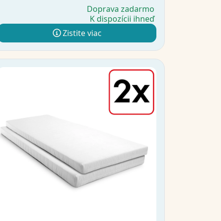
Doprava zadarmo
K dispozícii ihneď
Zistite viac