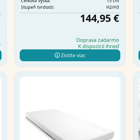
m
15 cm
Celková výška:
3
H2/H3
Stupeň tvrdosti:
€
144,95 €
o
Doprava zadarmo
ď
K dispozícii ihneď
Zistite viac