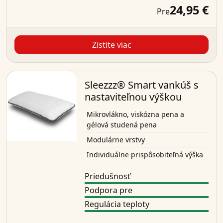
24,95 €
Pre
Zistite viac
Sleezzz® Smart vankúš s
nastaviteľnou výškou
Mikrovlákno, viskózna pena a
gélová studená pena
Modulárne vrstvy
Individuálne prispôsobiteľná výška
Priedušnosť
Podpora pre
Regulácia teploty