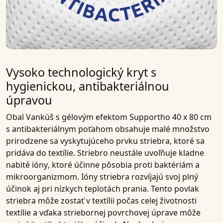
Vysoko technologický kryt s
hygienickou, antibakteriálnou
úpravou
Obal
Vankúš s gélovým efektom Supportho 40 x 80 cm
s antibakteriálnym poťahom
obsahuje malé množstvo
prirodzene sa vyskytujúceho
prvku striebra
, ktoré sa
pridáva do textílie. Striebro neustále uvoľňuje
kladne
nabité ióny
, ktoré účinne pôsobia proti
baktériám a
mikroorganizmom
.
Ióny striebra
rozvíjajú svoj plný
účinok aj pri nízkych teplotách prania. Tento
povlak
striebra
môže zostať v textílii počas celej životnosti
textílie a vďaka
striebornej povrchovej úprave
môže