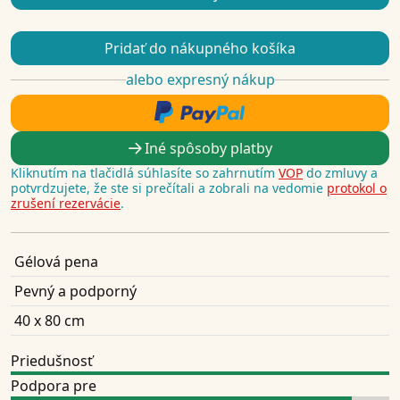
Pridať do nákupného košíka
alebo expresný nákup
Iné spôsoby platby
Kliknutím na tlačidlá súhlasíte so zahrnutím
VOP
do zmluvy a
potvrdzujete, že ste si prečítali a zobrali na vedomie
protokol o
zrušení rezervácie
.
Gélová pena
Pevný a podporný
40 x 80 cm
Priedušnosť
Podpora pre