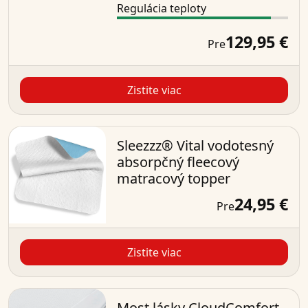
Regulácia teploty
129,95 €
Pre
Zistite viac
Sleezzz® Vital vodotesný
absorpčný fleecový
matracový topper
24,95 €
Pre
Zistite viac
Most lásky CloudComfort