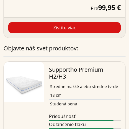
99,95 €
Pre
Zistite viac
Objavte náš svet produktov:
Supportho Premium
H2/H3
Stredne mäkké alebo stredne tvrdé
18 cm
Studená pena
Priedušnosť
Odľahčenie tlaku