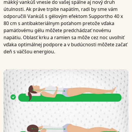
mäkký vankúš vnesie do vašej spálne aj nový druh
útulnosti. Ak práve trpíte napätím, radi by sme vám
odporučili
Vankúš s gélovým efektom Supportho 40 x
80 cm s antibakteriálnym poťahom
pretože vďaka
pamäťovému gélu
môžete predchádzať novému
napätiu
. Oblasť krku a ramien sa môže cez noc uvoľniť
vďaka optimálnej podpore a v budúcnosti môžete začať
deň s väčšou energiou.