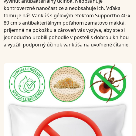
vyvinúť
antibakteriálny účinok
. Neobsahuje
kontroverzné nanočastice a neobsahuje ich. Vďaka
tomu je náš
Vankúš s gélovým efektom Supportho 40 x
80 cm s antibakteriálnym poťahom
zamatovo mäkká,
príjemná na pokožku a zároveň vás vyzýva, aby ste si
jednoducho urobili pohodlie v posteli s dobrou knihou
a využili podporný účinok vankúša na uvoľnené čítanie.