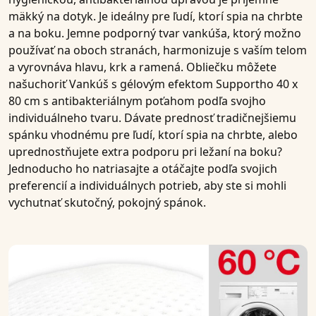
mäkký na dotyk. Je ideálny pre
ľudí, ktorí spia na chrbte
a na boku
.
Jemne podporný tvar vankúša, ktorý možno
používať na oboch stranách
, harmonizuje s vaším telom
a vyrovnáva hlavu, krk a ramená. Obliečku môžete
našuchoriť
Vankúš s gélovým efektom Supportho 40 x
80 cm s antibakteriálnym poťahom
podľa svojho
individuálneho tvaru. Dávate prednosť tradičnejšiemu
spánku vhodnému pre
ľudí, ktorí spia na chrbte
, alebo
uprednostňujete extra podporu pri ležaní na boku?
Jednoducho ho natriasajte a otáčajte podľa svojich
preferencií a individuálnych potrieb, aby ste si mohli
vychutnať skutočný, pokojný spánok.