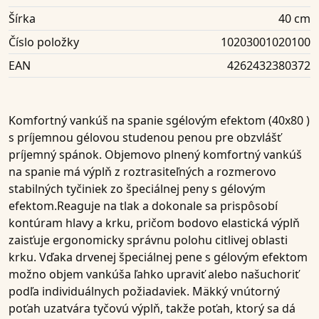
Šírka
40 cm
Číslo položky
10203001020100
EAN
4262432380372
Komfortný vankúš na spanie s
gélovým efektom
(40x80
)
s príjemnou
gélovou studenou penou
pre obzvlášť
príjemný spánok. Objemovo plnený komfortný vankúš
na spanie má výplň z roztrasiteľných a rozmerovo
stabilných
tyčiniek zo špeciálnej peny s gélovým
efektom
.Reaguje na tlak a dokonale sa prispôsobí
kontúram hlavy a krku, pričom
bodovo elastická výplň
zaisťuje ergonomicky správnu polohu citlivej oblasti
krku. Vďaka drvenej
špeciálnej pene s gélovým efektom
možno objem vankúša ľahko upraviť alebo našuchoriť
podľa individuálnych požiadaviek. Mäkký vnútorný
poťah uzatvára
tyčovú výplň
, takže poťah, ktorý sa dá