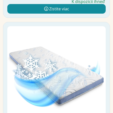
K dispozícii ihneď
Zistite viac