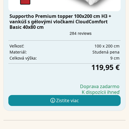
Supportho Premium topper 100x200 cm H3 +
vankúš s gélovými vločkami CloudComfort
Basic 40x80 cm
100 x 200 cm
Veľkosť:
Studená pena
Materiál:
9 cm
Celková výška:
119,95 €
Doprava zadarmo
K dispozícii ihneď
Zistite viac