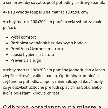
a seniorov, aby sa zabezpečil pohodlný a zdravý spánok.
Aké sú výhody topperu na matrac 100x200 cm?
Vrchný matrac 100x200 cm ponúka veľa výhod za málo
peňazí:
Vyšší komfort
Bezbolestný spánok bez tlakových bodov
Predĺžená životnosť matraca
Lepšia hygiena a čistota
Prevencia alergií
Vrchný matrac 100x200 cm pomáha jednoducho a lacno
zlepšiť celkovú kvalitu spánku. Optimálna kombinácia
zvýšeného pohodlia a opory minimalizuje tlakové body,
čo je obzvlášť užitočné pre ľudí spiacich na boku alebo
ľudí s bolesťami kĺbov či chrbta.
Odborné poradenstvo na mieste a