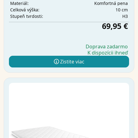
Komfortná pena
Materiál:
10 cm
Celková výška:
H3
Stupeň tvrdosti:
69,95 €
Doprava zadarmo
K dispozícii ihneď
Zistite viac