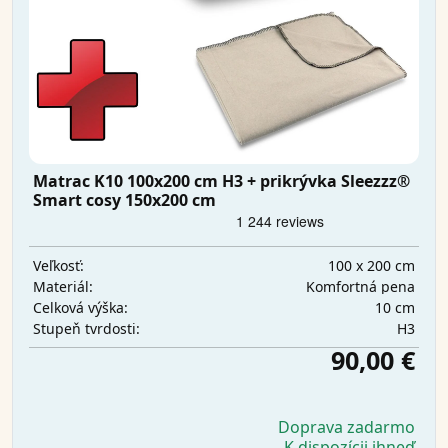
Matrac K10 100x200 cm H3 + prikrývka Sleezzz®
Smart cosy 150x200 cm
100 x 200 cm
Veľkosť:
Komfortná pena
Materiál:
10 cm
Celková výška:
H3
Stupeň tvrdosti:
90,00 €
Doprava zadarmo
K dispozícii ihneď