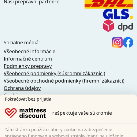
Naši prepravní partneri:
Sociálne médiá:
Všeobecné informácie:
Informačné centrum
Podmienky prepravy
Všeobecné podmienky (súkromní zákazníci)
Všeobecné obchodné podmienky (firemní zákazníci)
Ochrana údajov
Cookies
Pokračovať bez prijatia
Zásady zrušenia
Odtlačok
rešpektuje vaše súkromie
Odstúpiť od zmluvy
Táto stránka používa súbory cookie na zabezpečenie
Sleezzz GmbH
správneho fungovania webovej stránky (napr. na uloženie