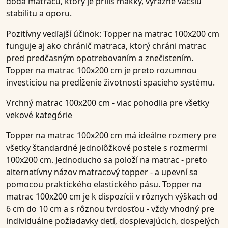
dodá matracu, ktorý je príliš mäkký, výrazne väčšiu
stabilitu a oporu.
Pozitívny vedľajší účinok: Topper na matrac 100x200 cm
funguje aj ako chránič matraca, ktorý chráni matrac
pred predčasným opotrebovaním a znečistením.
Topper na matrac 100x200 cm je preto rozumnou
investíciou na predĺženie životnosti spacieho systému.
Vrchný matrac 100x200 cm - viac pohodlia pre všetky
vekové kategórie
Topper na matrac 100x200 cm má ideálne rozmery pre
všetky štandardné jednolôžkové postele s rozmermi
100x200 cm. Jednoducho sa položí na matrac - preto
alternatívny názov matracový topper - a upevní sa
pomocou praktického elastického pásu. Topper na
matrac 100x200 cm je k dispozícii v rôznych výškach od
6 cm do 10 cm a s rôznou tvrdosťou - vždy vhodný pre
individuálne požiadavky detí, dospievajúcich, dospelých