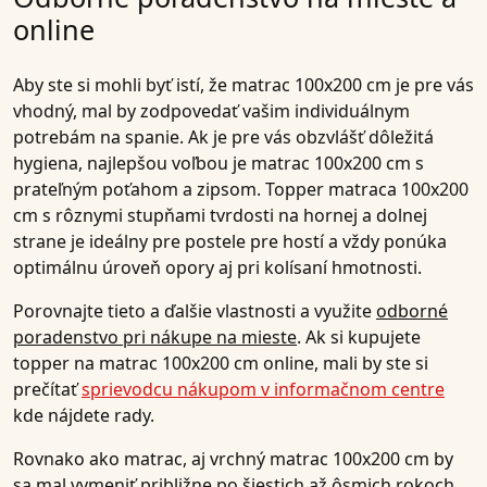
online
Aby ste si mohli byť istí, že matrac 100x200 cm je pre vás
vhodný, mal by zodpovedať vašim individuálnym
potrebám na spanie. Ak je pre vás obzvlášť dôležitá
hygiena, najlepšou voľbou je matrac 100x200 cm s
prateľným poťahom a zipsom. Topper matraca 100x200
cm s rôznymi stupňami tvrdosti na hornej a dolnej
strane je ideálny pre postele pre hostí a vždy ponúka
optimálnu úroveň opory aj pri kolísaní hmotnosti.
Porovnajte tieto a ďalšie vlastnosti a využite
odborné
poradenstvo pri nákupe na mieste
. Ak si kupujete
topper na matrac 100x200 cm online, mali by ste si
prečítať
sprievodcu nákupom v informačnom centre
kde nájdete rady.
Rovnako ako matrac, aj vrchný matrac 100x200 cm by
sa mal vymeniť približne po šiestich až ôsmich rokoch,