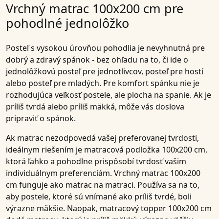
Vrchný matrac 100x200 cm pre
pohodlné jednolôžko
Posteľ s vysokou úrovňou pohodlia je nevyhnutná pre
dobrý a zdravý spánok - bez ohľadu na to, či ide o
jednolôžkovú posteľ pre jednotlivcov, posteľ pre hostí
alebo posteľ pre mladých. Pre komfort spánku nie je
rozhodujúca veľkosť postele, ale plocha na spanie. Ak je
príliš tvrdá alebo príliš mäkká, môže vás doslova
pripraviť o spánok.
Ak matrac nezodpovedá vašej preferovanej tvrdosti,
ideálnym riešením je matracová podložka 100x200 cm,
ktorá ľahko a pohodlne prispôsobí tvrdosť vašim
individuálnym preferenciám. Vrchný matrac 100x200
cm funguje ako matrac na matraci. Používa sa na to,
aby postele, ktoré sú vnímané ako príliš tvrdé, boli
výrazne mäkšie. Naopak, matracový topper 100x200 cm