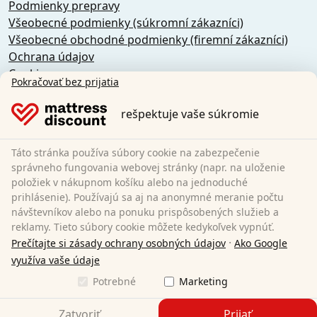
Podmienky prepravy
Všeobecné podmienky (súkromní zákazníci)
Všeobecné obchodné podmienky (firemní zákazníci)
Ochrana údajov
Cookies
Pokračovať bez prijatia
Zásady zrušenia
Odtlačok
rešpektuje vaše súkromie
Odstúpiť od zmluvy
Táto stránka používa súbory cookie na zabezpečenie
Sleezzz GmbH
správneho fungovania webovej stránky (napr. na uloženie
Grebbener Str. 7
položiek v nákupnom košíku alebo na jednoduché
prihlásenie). Používajú sa aj na anonymné meranie počtu
52525 Heinsberg
návštevníkov alebo na ponuku prispôsobených služieb a
Nemecko
reklamy. Tieto súbory cookie môžete kedykoľvek vypnúť.
E-Mail:
customer-service@matratzen.discount
·
Prečítajte si zásady ochrany osobných údajov
Ako Google
Všetky ceny sú vrátane DPH.
využíva vaše údaje
Potrebné
Marketing
Zatvoriť
Prijať