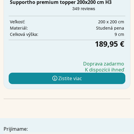
Supportho premium topper 200x200 cm H3
200 x 200 cm
Veľkosť:
Studená pena
Materiál:
9 cm
Celková výška:
189,95 €
Doprava zadarmo
K dispozícii ihneď
Zistite viac
Prijímame: