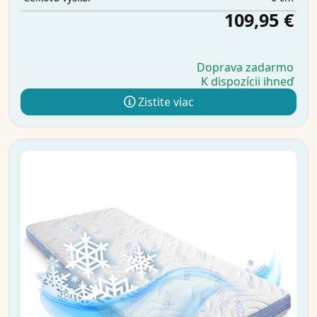
109,95 €
Doprava zadarmo
K dispozícii ihneď
Zistite viac