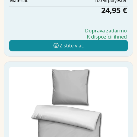
100 % polyester
Materiál:
24,95 €
Doprava zadarmo
K dispozícii ihneď
Zistite viac