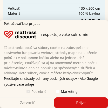
135 x 200 cm
Veľkosť:
100 % bavlna
Materiál:
44,95 €
Pokračovať bez prijatia
rešpektuje vaše súkromie
Doprava zadarmo
K dispozícii ihneď
Táto stránka používa súbory cookie na zabezpečenie
Zistite viac
správneho fungovania webovej stránky (napr. na uloženie
položiek v nákupnom košíku alebo na jednoduché
prihlásenie). Používajú sa aj na anonymné meranie počtu
návštevníkov alebo na ponuku prispôsobených služieb a
reklamy. Tieto súbory cookie môžete kedykoľvek vypnúť.
·
Prečítajte si zásady ochrany osobných údajov
Ako Google
využíva vaše údaje
Potrebné
Marketing
Zatvoriť
Prijať