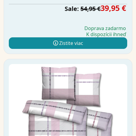
39,95 €
Sale:
54,95 €
Doprava zadarmo
K dispozícii ihneď
Zistite viac