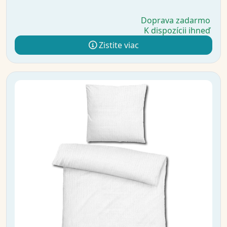
Doprava zadarmo
K dispozícii ihneď
Zistite viac