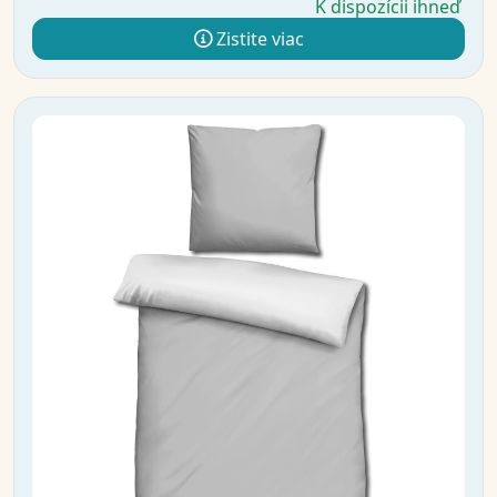
K dispozícii ihneď
Zistite viac