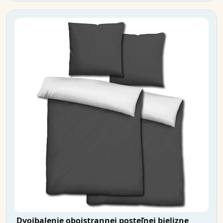
Dvojbalenie obojstrannej posteľnej bielizne