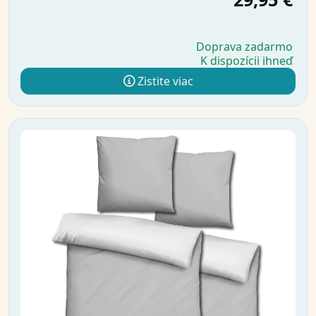
Doprava zadarmo
K dispozícii ihneď
Zistite viac