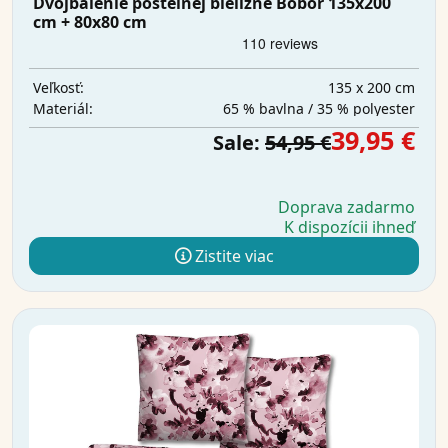
Dvojbalenie posteľnej bielizne Bobor 135x200
cm + 80x80 cm
135 x 200 cm
Veľkosť:
65 % bavlna / 35 % polyester
Materiál:
39,95 €
Sale:
54,95 €
Doprava zadarmo
K dispozícii ihneď
Zistite viac