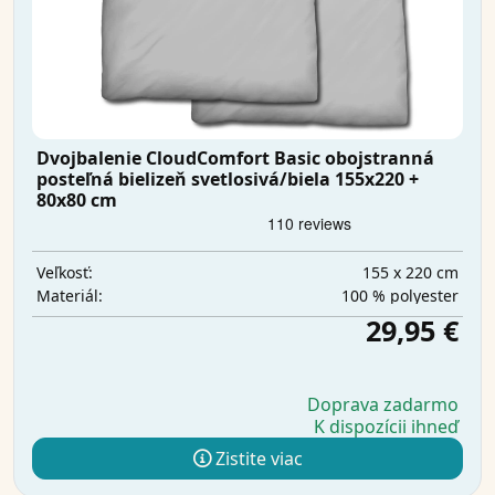
Dvojbalenie CloudComfort Basic obojstranná
posteľná bielizeň svetlosivá/biela 155x220 +
80x80 cm
155 x 220 cm
Veľkosť:
100 % polyester
Materiál:
29,95 €
Doprava zadarmo
K dispozícii ihneď
Zistite viac