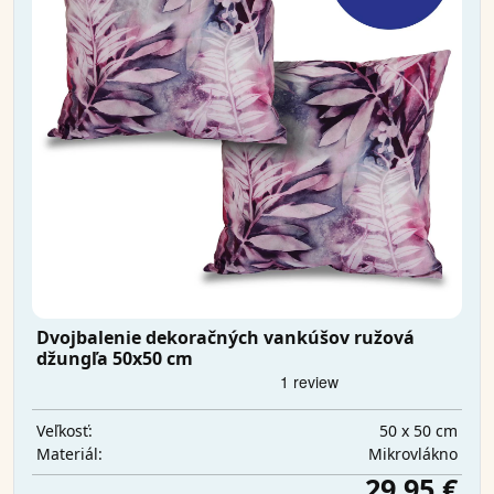
Dvojbalenie dekoračných vankúšov ružová
džungľa 50x50 cm
50 x 50 cm
Veľkosť:
Mikrovlákno
Materiál:
29,95 €