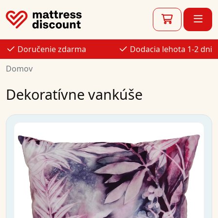
Doručenie zdarma
Dodacia lehota 1-2 dni
Domov
Dekoratívne vankúše