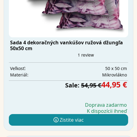
Sada 4 dekoračných vankúšov ružová džungľa
50x50 cm
50 x 50 cm
Veľkosť:
Mikrovlákno
Materiál:
44,95 €
Sale:
54,95 €
Doprava zadarmo
K dispozícii ihneď
Zistite viac