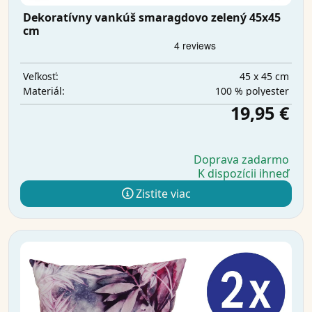
Dekoratívny vankúš smaragdovo zelený 45x45
cm
45 x 45 cm
Veľkosť:
100 % polyester
Materiál:
19,95 €
Doprava zadarmo
K dispozícii ihneď
Zistite viac