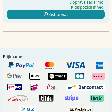
Doprava zadarmo
K dispozícii ihneď
Zistite viac
Prijímame:
Predplatba