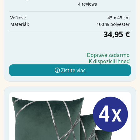
45 x 45 cm
Veľkosť:
100 % polyester
Materiál:
34,95 €
Doprava zadarmo
K dispozícii ihneď
Zistite viac