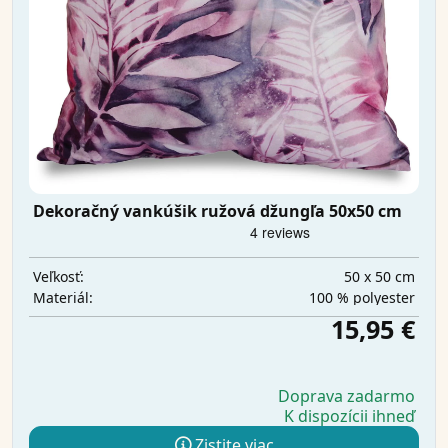
Dekoračný vankúšik ružová džungľa 50x50 cm
50 x 50 cm
Veľkosť:
100 % polyester
Materiál:
15,95 €
Doprava zadarmo
K dispozícii ihneď
Zistite viac