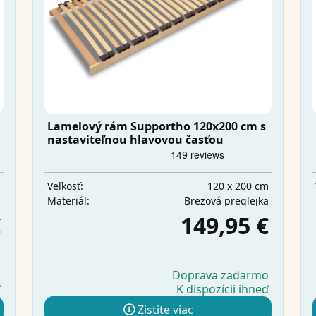
Lamelový rám Supportho 120x200 cm s
nastaviteľnou hlavovou časťou
m
120 x 200 cm
Veľkosť:
a
Brezová preglejka
Materiál:
€
149,95 €
o
Doprava zadarmo
ď
K dispozícii ihneď
Zistite viac