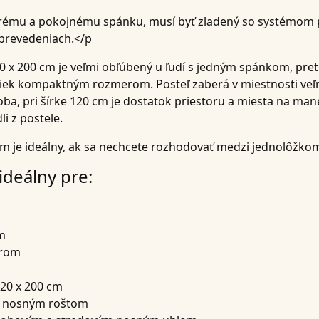
rému a pokojnému spánku, musí byť zladený so systémom p
a prevedeniach.</p
x 200 cm je veľmi obľúbený u ľudí s jedným spánkom, pre
priek kompaktným rozmerom. Posteľ zaberá v miestnosti ve
oba, pri šírke 120 cm je dostatok priestoru a miesta na man
i z postele.
cm je ideálny, ak sa nechcete rozhodovať medzi jednolôžko
ideálny pre:
m
orom
120 x 200 cm
m nosným roštom