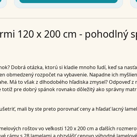
rmi 120 x 200 cm - pohodlný 
ánok? Dobrá otázka, ktorú si kladie mnoho ľudí, keď sa nas
 len obmedzený rozpočet na vybavenie. Napadne ich myšlie
dlahe. Má to však z dlhodobého hľadiska zmysel? Odpoveď z n
e totiž pre dobrý spánok rovnako dôležitý ako správny matr
šetriť, mali by ste preto porovnať ceny a hľadať lacný lamel
amelových roštov vo veľkosti 120 x 200 cm a ďalších rozme
é rámy s 28 lamelami a obzvlášť cenovo výhodné lamelové