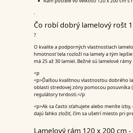
Rám postele vo veľkosti 120 x 200 cm 
.
Čo robí dobrý lamelový rošt 
?
O kvalite a podporných vlastnostiach lamel
hmotnosť tela rozloží na lamely a tým lepši
má 25 až 30 lamiel. Bežné sú lamelové rámy 
<p
<p>Ďalšou kvalitnou vlastnosťou dobrého la
oblasti stredovej zóny pomocou posuvníka (
regulátory tvrdosti.</p
<p>Ak sa často sťahujete alebo meníte izby
dajú ľahko zložiť, čím sa ušetrí miesto pri
Lamelový rám 120 x 200 cm - v