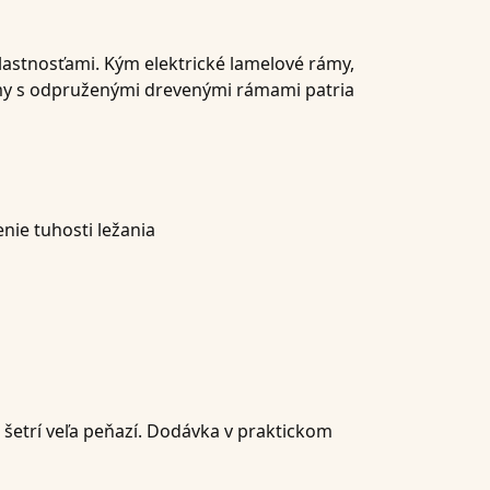
lastnosťami. Kým elektrické lamelové rámy,
ámy s odpruženými drevenými rámami patria
ie tuhosti ležania
etrí veľa peňazí. Dodávka v praktickom