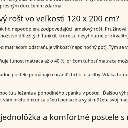
expresným doručením zdarma.
ý rošt vo veľkosti 120 x 200 cm?
ý, ak ho nepodopiera zodpovedajúci lamelový rošt. Pružinov
ožstvo dôležitých funkcií, ktoré sú nevyhnutné pre kvalit
od matracom odstraňuje vlhkosť (napr. nočný pot). Tým sa v
vňuje tuhosť matraca až o 40 %, pričom tuhosť matraca mo
ladne postele pomáhajú chrániť chrbticu a kĺby. Vďaka tomu
 pocitu z ležania a pohodlného spánku v posteli. Ďalšou výh
t vám preto dokonca ušetrí peniaze a vy si môžete svoj matr
e jednolôžka a komfortné postele 