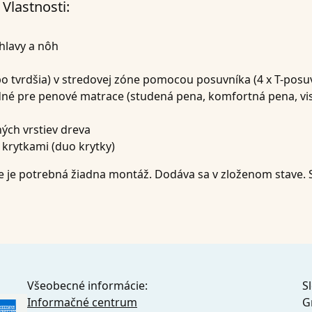
Vlastnosti:
 hlavy a nôh
bo tvrdšia) v stredovej zóne pomocou posuvníka (4 x T-posu
né pre penové matrace (studená pena, komfortná pena, vi
ých vrstiev dreva
krytkami (duo krytky)
 je potrebná žiadna montáž. Dodáva sa v zloženom stave. Sta
Všeobecné informácie:
S
Informačné centrum
G