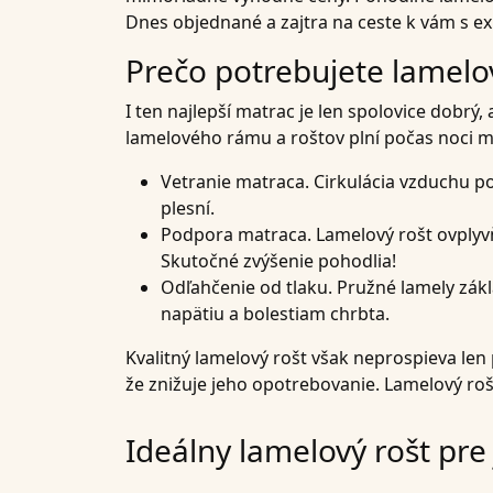
Dnes objednané a zajtra na ceste k vám s 
Prečo potrebujete lamelov
I ten najlepší matrac je len spolovice dobr
lamelového rámu a roštov plní počas noci mn
Vetranie matraca
. Cirkulácia vzduchu p
plesní.
Podpora matraca
. Lamelový rošt ovply
Skutočné zvýšenie pohodlia!
Odľahčenie od tlaku
. Pružné lamely zák
napätiu a bolestiam chrbta.
Kvalitný lamelový rošt však neprospieva len
že znižuje jeho opotrebovanie. Lamelový roš
Ideálny lamelový rošt pr