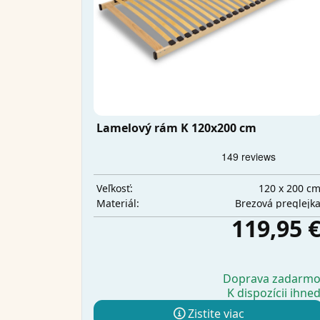
Lamelový rám K 120x200 cm
120 x 200 c
Veľkosť:
Brezová preglejk
Materiál:
119,95 
Doprava zadarm
K dispozícii ihne
Zistite viac