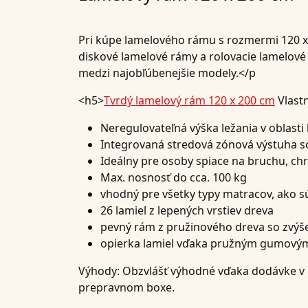
Pri kúpe lamelového rámu s rozmermi 120 x 2
diskové lamelové rámy a rolovacie lamelov
medzi najobľúbenejšie modely.</p
<h5>
Tvrdý lamelový rám 120 x 200 cm
Vlastn
Neregulovateľná výška ležania v oblasti
Integrovaná stredová zónová výstuha s
Ideálny pre osoby spiace na bruchu, ch
Max. nosnosť do cca. 100 kg
vhodný pre všetky typy matracov, ako s
26 lamiel z lepených vrstiev dreva
pevný rám z pružinového dreva so zvý
opierka lamiel vďaka pružným gumovým
Výhody:
Obzvlášť výhodné vďaka dodávke v 
prepravnom boxe.