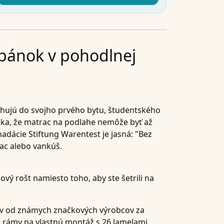
spánok v pohodlnej
ťahujú do svojho prvého bytu, študentského
nka, že matrac na podlahe nemôže byť až
adácie Stiftung Warentest je jasná: "Bez
ac alebo vankúš.
ový rošt namiesto toho, aby ste šetrili na
rov od známych značkových výrobcov za
 rámy na vlastnú montáž s 26 lamelami.