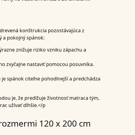
á drevená konštrukcia pozostávajúca z
ný a pokojný spánok:
ýrazne znižuje riziko vzniku zápachu a
žno zvyčajne nastaviť pomocou posuvníka.
 je spánok citeľne pohodlnejší a predchádza
odou je, že predlžuje životnosť matraca tým,
ac užívať dlhšie.</p
s rozmermi 120 x 200 cm