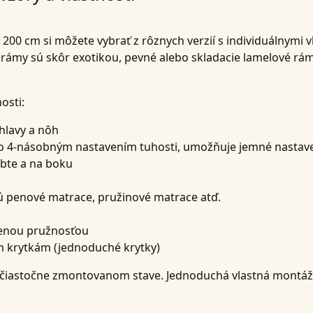
00 cm si môžete vybrať z rôznych verzií s individuálnymi v
é rámy sú skôr exotikou, pevné alebo skladacie lamelové r
osti:
 hlavy a nôh
o 4-násobným nastavením tuhosti, umožňuje jemné nastaven
rbte a na boku
ú penové matrace, pružinové matrace atď.
šenou pružnosťou
 krytkám (jednoduché krytky)
čiastočne zmontovanom stave. Jednoduchá vlastná montáž š