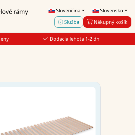
Slovenčina
Slovensko
lové rámy
Služba
Nákupný košík
ceny
Dodacia lehota 1-2 dni