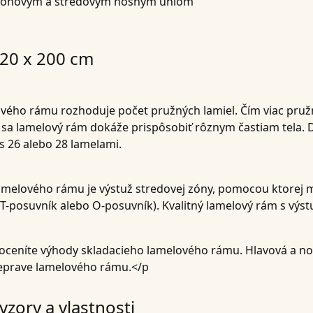
s rohovým a stredovým nosným uhlom
120 x 200 cm
ového rámu rozhoduje počet pružných lamiel. Čím viac pruž
e sa lamelový rám dokáže prispôsobiť rôznym častiam tela. 
s 26 alebo 28 lamelami.
melového rámu je výstuž stredovej zóny, pomocou ktorej mo
T-posuvník alebo O-posuvník). Kvalitný lamelový rám s výst
, oceníte výhody skladacieho lamelového rámu. Hlavová a n
 preprave lamelového rámu.</p
zory a vlastnosti