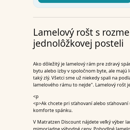
Lamelový rošt s rozme
jednolôžkovej posteli
Ako dôležitý je lamelový rám pre zdravý sp
bytu alebo izby v spoločnom byte, ale majú
taký zlý. Všetci sme už niekedy spali na po
lamelového rámu to nejde". Lamelový rošt j
<p
<p>Ak chcete pri sťahovaní alebo sťahovaní u
komforte spánku.
V Matratzen Discount nájdete veľký výber l
mimoriadne výhodné ceny. Pohodlné lamelov