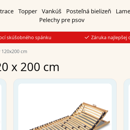
trace
Topper
Vankúš
Posteľná bielizeň
Lame
Pelechy pre psov
ocí skúšobného spánku
Záruka najlepšej 
 120x200 cm
0 x 200 cm