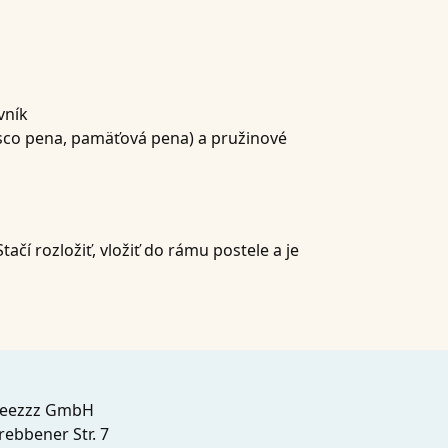
vník
sco pena, pamäťová pena) a pružinové
čí rozložiť, vložiť do rámu postele a je
leezzz GmbH
rebbener Str. 7