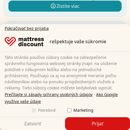
Zistite viac
Pokračovať bez prijatia
rešpektuje vaše súkromie
Táto stránka používa súbory cookie na zabezpečenie
správneho fungovania webovej stránky (napr. na uloženie
položiek v nákupnom košíku alebo na jednoduché
prihlásenie). Používajú sa aj na anonymné meranie počtu
návštevníkov alebo na ponuku prispôsobených služieb a
reklamy. Tieto súbory cookie môžete kedykoľvek vypnúť.
·
Prečítajte si zásady ochrany osobných údajov
Ako Google
využíva vaše údaje
Potrebné
Marketing
Zatvoriť
Prijať