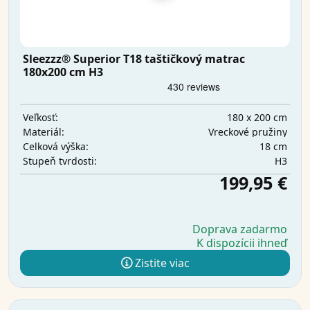
Sleezzz® Superior T18 taštičkový matrac
180x200 cm H3
180 x 200 cm
Veľkosť:
Vreckové pružiny
Materiál:
18 cm
Celková výška:
H3
Stupeň tvrdosti:
199,95 €
Doprava zadarmo
K dispozícii ihneď
Zistite viac