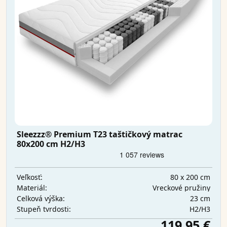
Sleezzz® Premium T23 taštičkový matrac
80x200 cm H2/H3
80 x 200 cm
Veľkosť:
Vreckové pružiny
Materiál:
23 cm
Celková výška:
H2/H3
Stupeň tvrdosti:
119,95 €