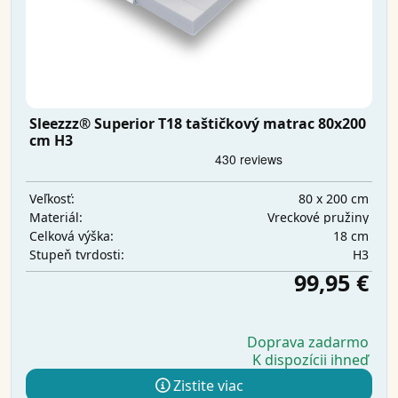
Sleezzz® Superior T18 taštičkový matrac 80x200
cm H3
80 x 200 cm
Veľkosť:
Vreckové pružiny
Materiál:
18 cm
Celková výška:
H3
Stupeň tvrdosti:
99,95 €
Doprava zadarmo
K dispozícii ihneď
Zistite viac