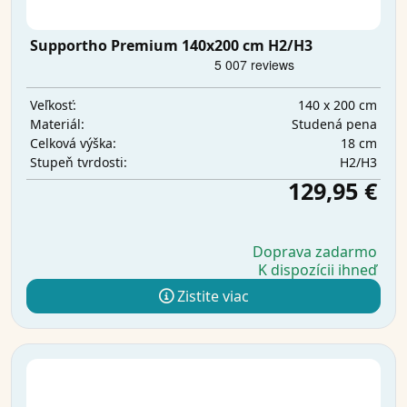
Supportho Premium 140x200 cm H2/H3
140 x 200 cm
Veľkosť:
Studená pena
Materiál:
18 cm
Celková výška:
H2/H3
Stupeň tvrdosti:
129,95 €
Doprava zadarmo
K dispozícii ihneď
Zistite viac