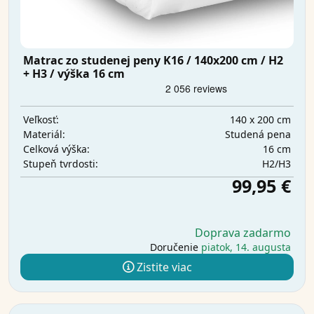
Matrac zo studenej peny K16 / 140x200 cm / H2
+ H3 / výška 16 cm
140 x 200 cm
Veľkosť:
Studená pena
Materiál:
16 cm
Celková výška:
H2/H3
Stupeň tvrdosti:
99,95 €
Doprava zadarmo
Doručenie
piatok, 14. augusta
Zistite viac