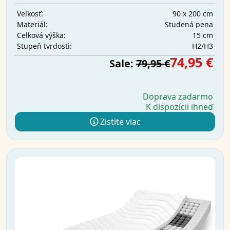
90 x 200 cm
Veľkosť:
Studená pena
Materiál:
15 cm
Celková výška:
H2/H3
Stupeň tvrdosti:
74,95 €
Sale:
79,95 €
Doprava zadarmo
K dispozícii ihneď
Zistite viac