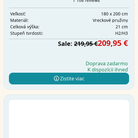
180 x 200 cm
Veľkosť:
Vreckové pružiny
Materiál:
21 cm
Celková výška:
H2/H3
Stupeň tvrdosti:
209,95 €
Sale:
219,95 €
Doprava zadarmo
K dispozícii ihneď
Zistite viac