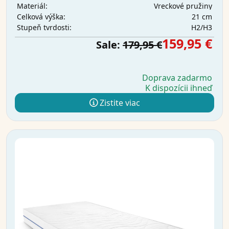
Vreckové pružiny
Materiál:
21 cm
Celková výška:
H2/H3
Stupeň tvrdosti:
159,95 €
Sale:
179,95 €
Doprava zadarmo
K dispozícii ihneď
Zistite viac