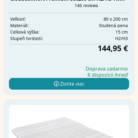
80 x 200 cm
Veľkosť:
Studená pena
Materiál:
15 cm
Celková výška:
H2/H3
Stupeň tvrdosti:
144,95 €
Doprava zadarmo
K dispozícii ihneď
Zistite viac