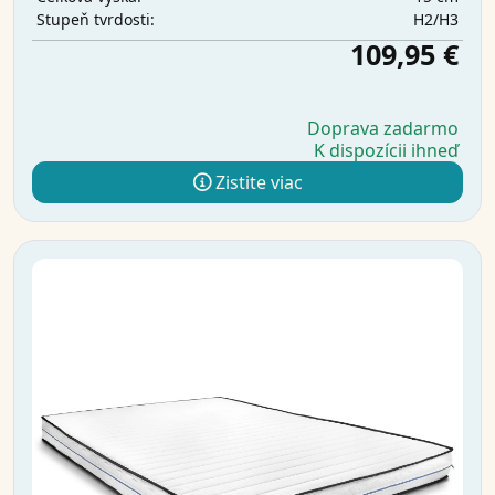
H2/H3
Stupeň tvrdosti:
109,95 €
Doprava zadarmo
K dispozícii ihneď
Zistite viac