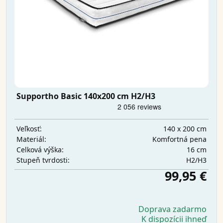
Supportho Basic 140x200 cm H2/H3
140 x 200 cm
Veľkosť:
Komfortná pena
Materiál:
16 cm
Celková výška:
H2/H3
Stupeň tvrdosti:
99,95 €
Doprava zadarmo
K dispozícii ihneď