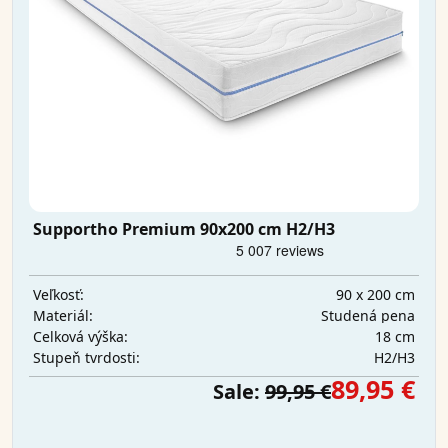
Supportho Premium 90x200 cm H2/H3
90 x 200 cm
Veľkosť:
Studená pena
Materiál:
18 cm
Celková výška:
H2/H3
Stupeň tvrdosti:
89,95 €
Sale:
99,95 €