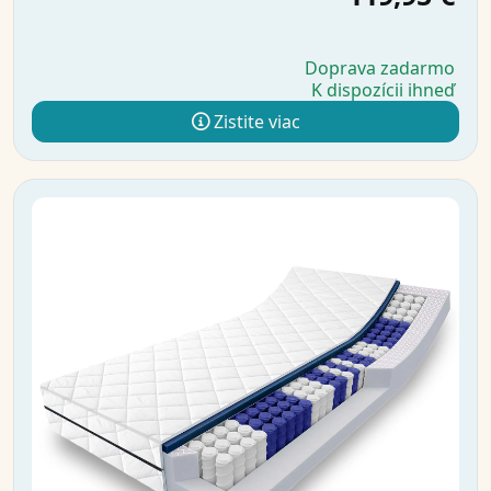
Doprava zadarmo
K dispozícii ihneď
Zistite viac