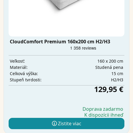
CloudComfort Premium 160x200 cm H2/H3
160 x 200 cm
Veľkosť:
Studená pena
Materiál:
15 cm
Celková výška:
H2/H3
Stupeň tvrdosti:
129,95 €
Doprava zadarmo
K dispozícii ihneď
Zistite viac