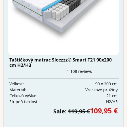
Taštičkový matrac Sleezzz® Smart T21 90x200
cm H2/H3
90 x 200 cm
Veľkosť:
Vreckové pružiny
Materiál:
21 cm
Celková výška:
H2/H3
Stupeň tvrdosti:
109,95 €
Sale:
119,95 €