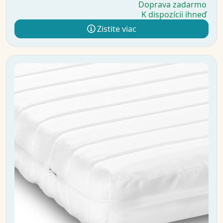
Doprava zadarmo
K dispozícii ihneď
Zistite viac