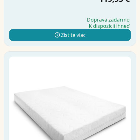
Doprava zadarmo
K dispozícii ihneď
Zistite viac