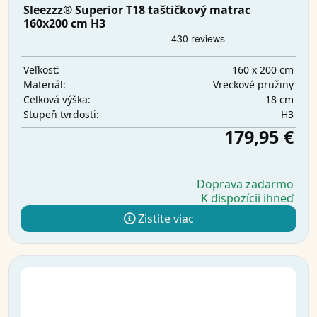
Sleezzz® Superior T18 taštičkový matrac
160x200 cm H3
160 x 200 cm
Veľkosť:
Vreckové pružiny
Materiál:
18 cm
Celková výška:
H3
Stupeň tvrdosti:
179,95 €
Doprava zadarmo
K dispozícii ihneď
Zistite viac