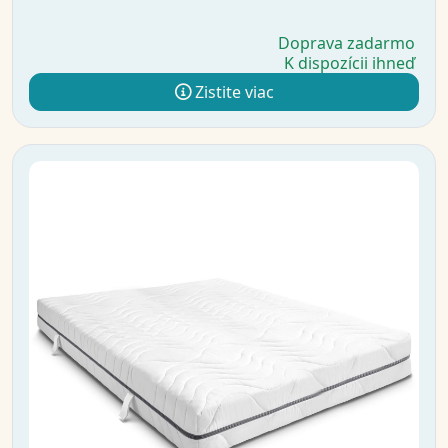
Doprava zadarmo
K dispozícii ihneď
Zistite viac