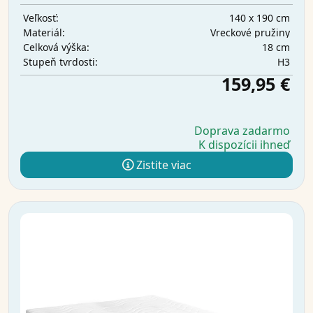
140 x 190 cm
Veľkosť:
Vreckové pružiny
Materiál:
18 cm
Celková výška:
H3
Stupeň tvrdosti:
159,95 €
Doprava zadarmo
K dispozícii ihneď
Zistite viac