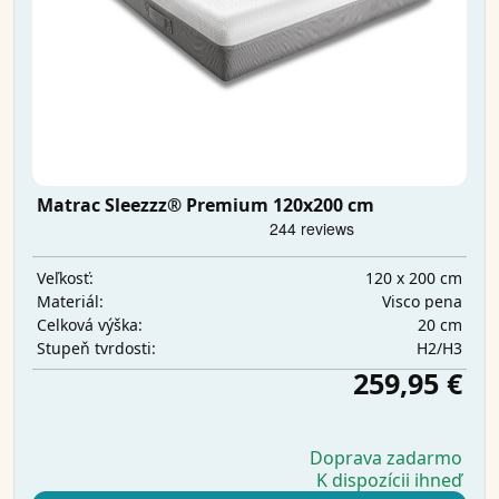
Matrac Sleezzz® Premium 120x200 cm
120 x 200 cm
Veľkosť:
Visco pena
Materiál:
20 cm
Celková výška:
H2/H3
Stupeň tvrdosti:
259,95 €
Doprava zadarmo
K dispozícii ihneď