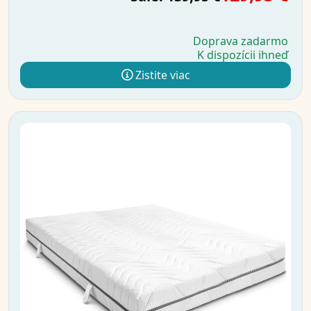
Doprava zadarmo
K dispozícii ihneď
Zistite viac