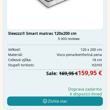
Sleezzz® Smart matrac 120x200 cm
120 x 200 cm
Veľkosť:
Visco pena/komfortná pena
Materiál:
18 cm
Celková výška:
H2/H3
Stupeň tvrdosti:
159,95 €
Sale:
169,95 €
Doprava zadarmo
K dispozícii ihneď
Zistite viac