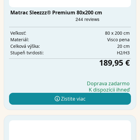
Matrac Sleezzz® Premium 80x200 cm
80 x 200 cm
Veľkosť:
Visco pena
Materiál:
20 cm
Celková výška:
H2/H3
Stupeň tvrdosti:
189,95 €
Doprava zadarmo
K dispozícii ihneď
Zistite viac