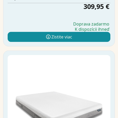
309,95 €
Doprava zadarmo
K dispozícii ihneď
Zistite viac