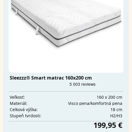
Sleezzz® Smart matrac 160x200 cm
160 x 200 cm
Veľkosť:
Visco pena/komfortná pena
Materiál:
18 cm
Celková výška:
H2/H3
Stupeň tvrdosti:
199,95 €