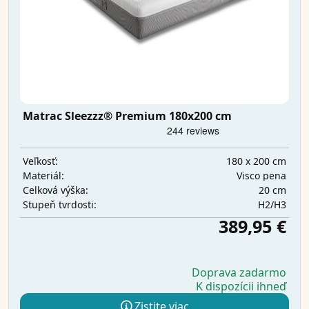
Matrac Sleezzz® Premium 180x200 cm
180 x 200 cm
Veľkosť:
Visco pena
Materiál:
20 cm
Celková výška:
H2/H3
Stupeň tvrdosti:
389,95 €
Doprava zadarmo
K dispozícii ihneď
Zistite viac