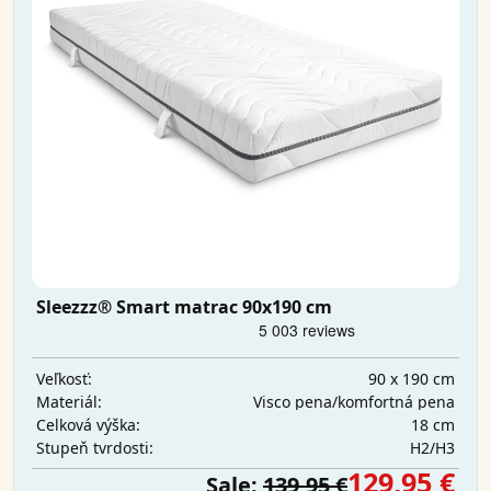
Sleezzz® Smart matrac 90x190 cm
90 x 190 cm
Veľkosť:
Visco pena/komfortná pena
Materiál:
18 cm
Celková výška:
H2/H3
Stupeň tvrdosti:
129,95 €
Sale:
139,95 €