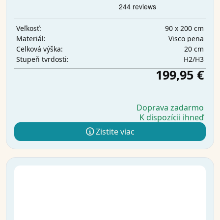
90 x 200 cm
Veľkosť:
Visco pena
Materiál:
20 cm
Celková výška:
H2/H3
Stupeň tvrdosti:
199,95 €
Doprava zadarmo
K dispozícii ihneď
Zistite viac