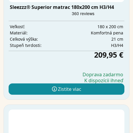
Sleezzz® Superior matrac 180x200 cm H3/H4
180 x 200 cm
Veľkosť:
Komfortná pena
Materiál:
21 cm
Celková výška:
H3/H4
Stupeň tvrdosti:
209,95 €
Doprava zadarmo
K dispozícii ihneď
Zistite viac