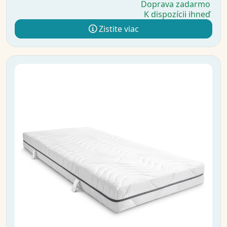
Doprava zadarmo
K dispozícii ihneď
Zistite viac