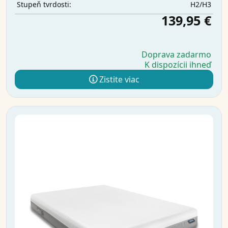
H2/H3
Stupeň tvrdosti:
139,95 €
Doprava zadarmo
K dispozícii ihneď
Zistite viac