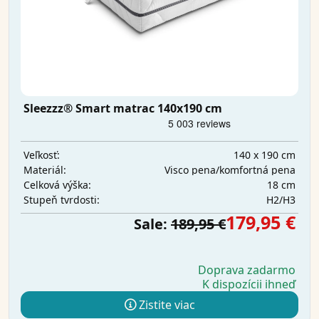
Sleezzz® Smart matrac 140x190 cm
140 x 190 cm
Veľkosť:
Visco pena/komfortná pena
Materiál:
18 cm
Celková výška:
H2/H3
Stupeň tvrdosti:
179,95 €
Sale:
189,95 €
Doprava zadarmo
K dispozícii ihneď
Zistite viac