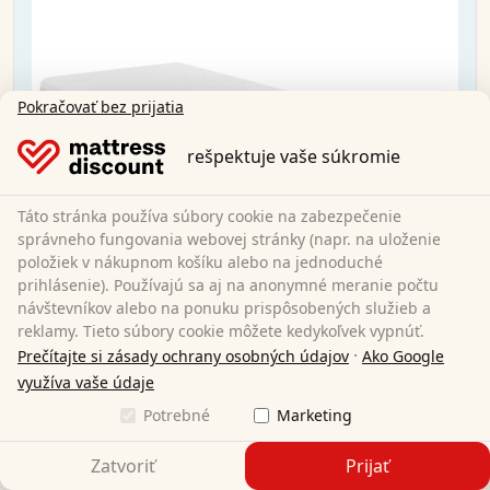
Pokračovať bez prijatia
rešpektuje vaše súkromie
Táto stránka používa súbory cookie na zabezpečenie
správneho fungovania webovej stránky (napr. na uloženie
položiek v nákupnom košíku alebo na jednoduché
prihlásenie). Používajú sa aj na anonymné meranie počtu
návštevníkov alebo na ponuku prispôsobených služieb a
reklamy. Tieto súbory cookie môžete kedykoľvek vypnúť.
·
Prečítajte si zásady ochrany osobných údajov
Ako Google
Matrac Sleezzz® Premium 100x200 cm
využíva vaše údaje
Potrebné
Marketing
100 x 200 cm
Veľkosť:
Zatvoriť
Prijať
Visco pena
Materiál: