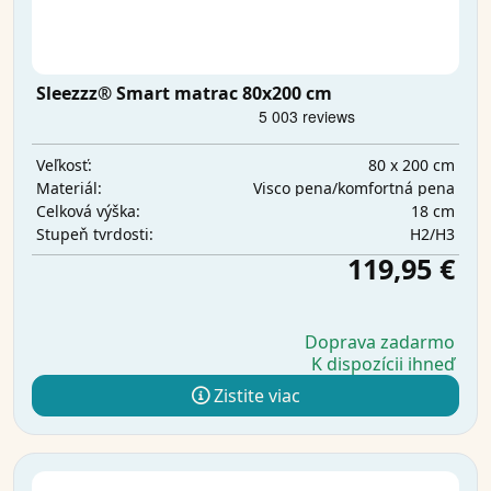
Sleezzz® Smart matrac 80x200 cm
80 x 200 cm
Veľkosť:
Visco pena/komfortná pena
Materiál:
18 cm
Celková výška:
H2/H3
Stupeň tvrdosti:
119,95 €
Doprava zadarmo
K dispozícii ihneď
Zistite viac