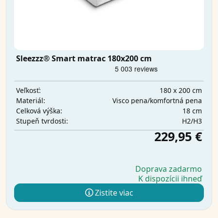
Sleezzz® Smart matrac 180x200 cm
180 x 200 cm
Veľkosť:
Visco pena/komfortná pena
Materiál:
18 cm
Celková výška:
H2/H3
Stupeň tvrdosti:
229,95 €
Doprava zadarmo
K dispozícii ihneď
Zistite viac