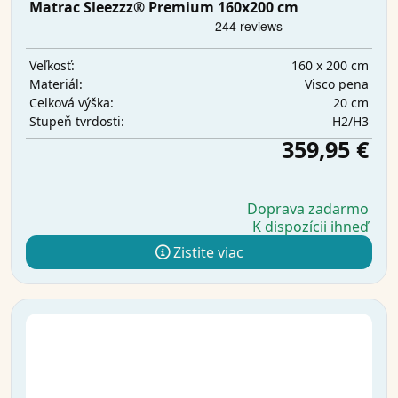
Matrac Sleezzz® Premium 160x200 cm
160 x 200 cm
Veľkosť:
Visco pena
Materiál:
20 cm
Celková výška:
H2/H3
Stupeň tvrdosti:
359,95 €
Doprava zadarmo
K dispozícii ihneď
Zistite viac