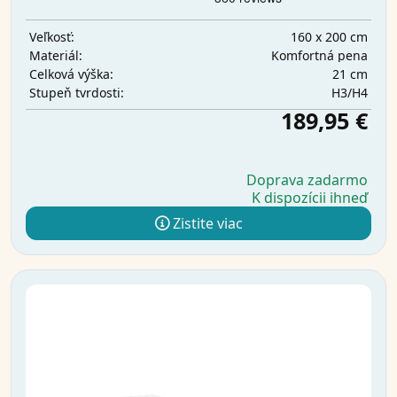
160 x 200 cm
Veľkosť:
Komfortná pena
Materiál:
21 cm
Celková výška:
H3/H4
Stupeň tvrdosti:
189,95 €
Doprava zadarmo
K dispozícii ihneď
Zistite viac