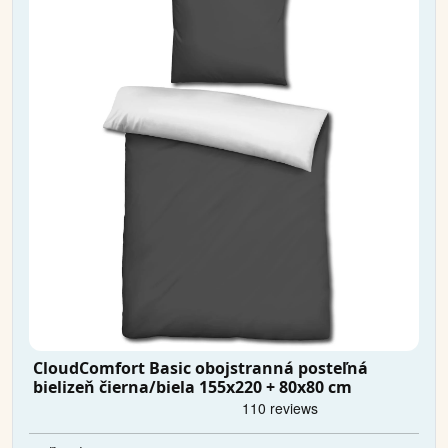
CloudComfort Basic obojstranná posteľná
bielizeň čierna/biela 155x220 + 80x80 cm