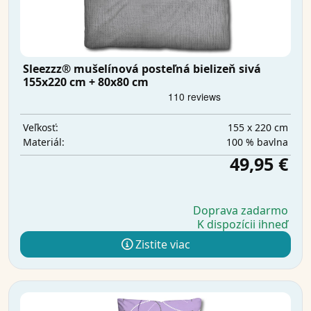
Sleezzz® mušelínová posteľná bielizeň sivá
155x220 cm + 80x80 cm
155 x 220 cm
Veľkosť:
100 % bavlna
Materiál:
49,95 €
Doprava zadarmo
K dispozícii ihneď
Zistite viac