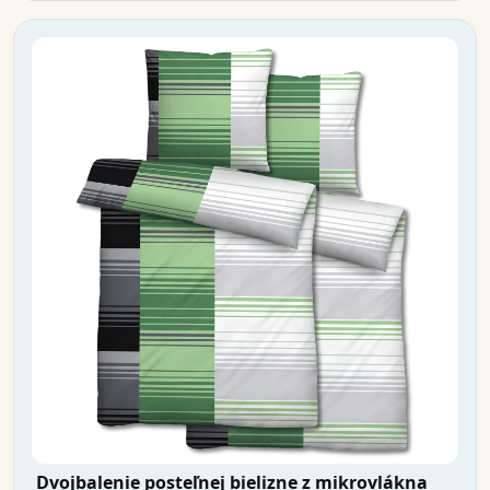
Dvojbalenie posteľnej bielizne z mikrovlákna