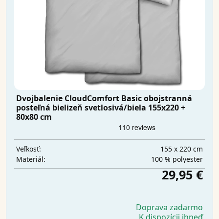
Dvojbalenie CloudComfort Basic obojstranná
posteľná bielizeň svetlosivá/biela 155x220 +
80x80 cm
155 x 220 cm
Veľkosť:
100 % polyester
Materiál:
29,95 €
Doprava zadarmo
K dispozícii ihneď