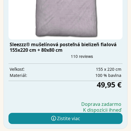
Sleezzz® mušelínová posteľná bielizeň fialová
155x220 cm + 80x80 cm
155 x 220 cm
Veľkosť:
100 % bavlna
Materiál:
49,95 €
Doprava zadarmo
K dispozícii ihneď
Zistite viac