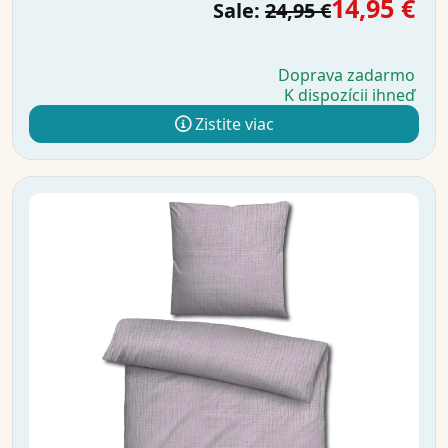
14,95 €
Sale:
24,95 €
Doprava zadarmo
K dispozícii ihneď
Zistite viac