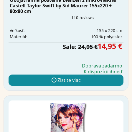
Obojstranná posteľná bielizeň z mikrovlákna
Castell Taylor Swift by Sid Maurer 155x220 +
80x80 cm
155 x 220 cm
Veľkosť:
100 % polyester
Materiál:
14,95 €
Sale:
24,95 €
Doprava zadarmo
K dispozícii ihneď
Zistite viac