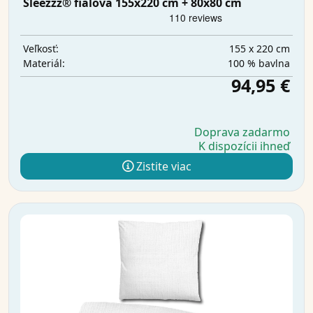
Sleezzz® fialová 155x220 cm + 80x80 cm
155 x 220 cm
Veľkosť:
100 % bavlna
Materiál:
94,95 €
Doprava zadarmo
K dispozícii ihneď
Zistite viac