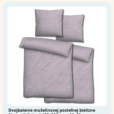
Dvojbalenie mušelínovej posteľnej bielizne