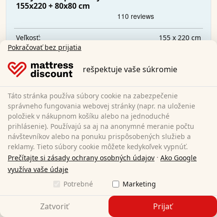
155x220 + 80x80 cm
155 x 220 cm
Veľkosť:
Pokračovať bez prijatia
100 % polyester
Materiál:
44,95 €
Sale:
54,95 €
rešpektuje vaše súkromie
Doprava zadarmo
Táto stránka používa súbory cookie na zabezpečenie
K dispozícii ihneď
správneho fungovania webovej stránky (napr. na uloženie
položiek v nákupnom košíku alebo na jednoduché
Zistite viac
prihlásenie). Používajú sa aj na anonymné meranie počtu
návštevníkov alebo na ponuku prispôsobených služieb a
reklamy. Tieto súbory cookie môžete kedykoľvek vypnúť.
·
Prečítajte si zásady ochrany osobných údajov
Ako Google
využíva vaše údaje
Potrebné
Marketing
Zatvoriť
Prijať