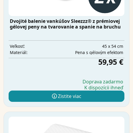
Dvojité balenie vankúšov Sleezzz® z prémiovej
gélovej peny na tvarovanie a spanie na bruchu
45 x 54 cm
Veľkosť:
Pena s gélovým efektom
Materiál:
59,95 €
Doprava zadarmo
K dispozícii ihneď
Zistite viac