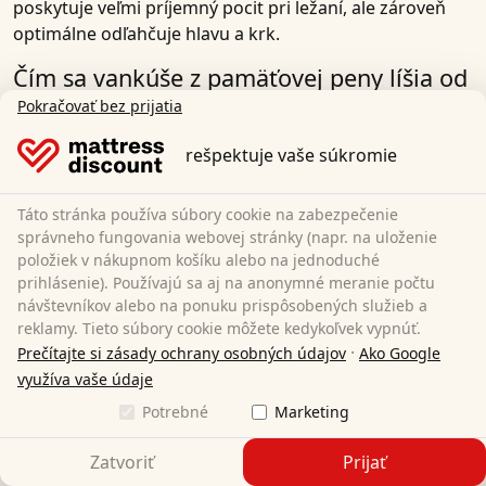
poskytuje veľmi príjemný pocit pri ležaní, ale zároveň
optimálne odľahčuje hlavu a krk.
Čím sa vankúše z pamäťovej peny líšia od
bežných vankúšov?
Pokračovať bez prijatia
Vankúš na krk z pamäťovej peny sa dokonale
rešpektuje vaše súkromie
prispôsobí kontúram hlavy. Vankúše z pamäťovej peny
sú k dispozícii v rôznych ergonomicky optimalizovaných
Táto stránka používa súbory cookie na zabezpečenie
tvaroch a s pevnou alebo nastaviteľnou výškou, aby
správneho fungovania webovej stránky (napr. na uloženie
zaistili optimálnu oporu krčnej chrbtice v akejkoľvek
položiek v nákupnom košíku alebo na jednoduché
polohe počas spánku.
prihlásenie). Používajú sa aj na anonymné meranie počtu
návštevníkov alebo na ponuku prispôsobených služieb a
Termoelastická pena reaguje na telesné teplo a tlak.
reklamy. Tieto súbory cookie môžete kedykoľvek vypnúť.
Vďaka týmto špeciálnym vlastnostiam sa pamäťový
·
Prečítajte si zásady ochrany osobných údajov
Ako Google
vankúš optimálne prispôsobí kontúram hlavy a ramien
využíva vaše údaje
a zaisťuje, že hlava a krčná oblasť sú uložené v
Potrebné
Marketing
anatomicky správnej polohe. Bez prehnutia alebo
ohnutia chrbtice, čo môže viesť k napätiu a bolesti.
Zatvoriť
Prijať