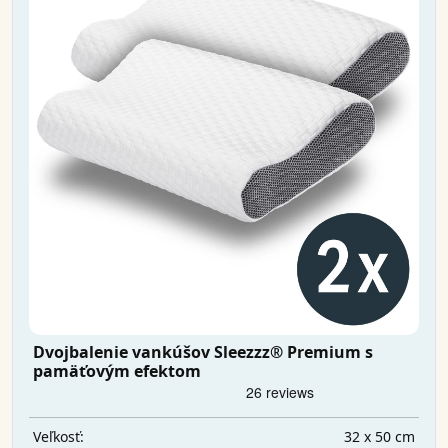
Dvojbalenie vankúšov Sleezzz® Premium s
pamäťovým efektom
32 x 50 cm
Veľkosť: