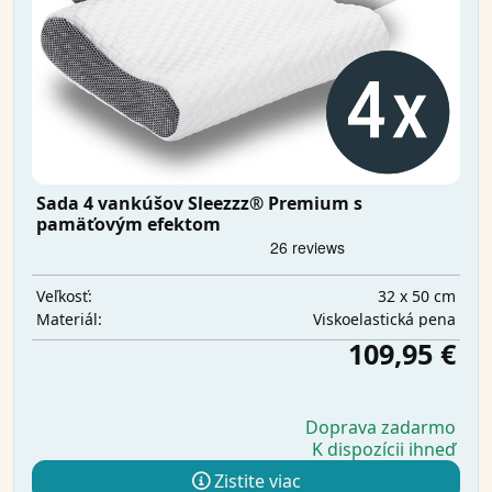
Sada 4 vankúšov Sleezzz® Premium s
pamäťovým efektom
32 x 50 cm
Veľkosť:
Viskoelastická pena
Materiál:
109,95 €
Doprava zadarmo
K dispozícii ihneď
Zistite viac