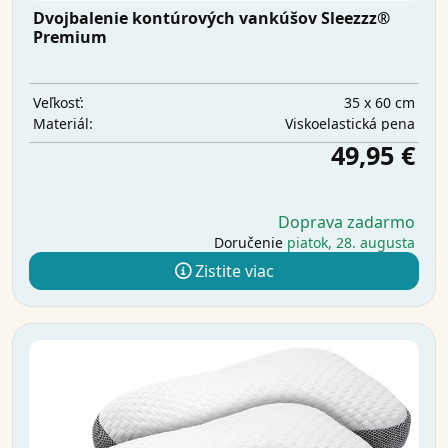
Dvojbalenie kontúrových vankúšov Sleezzz®
Premium
35 x 60 cm
Veľkosť:
Viskoelastická pena
Materiál:
49,95 €
Doprava zadarmo
Doručenie
piatok, 28. augusta
Zistite viac