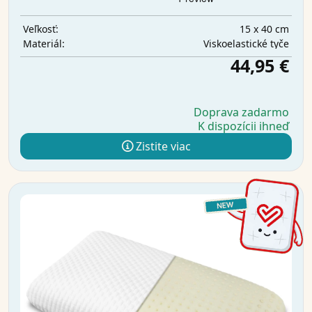
15 x 40 cm
Veľkosť:
Viskoelastické tyče
Materiál:
44,95 €
Doprava zadarmo
K dispozícii ihneď
Zistite viac