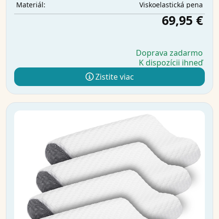
Viskoelastická pena
Materiál:
69,95 €
Doprava zadarmo
K dispozícii ihneď
Zistite viac