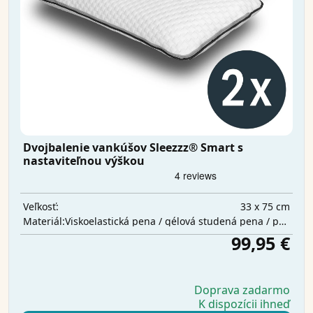
Dvojbalenie vankúšov Sleezzz® Smart s
nastaviteľnou výškou
33 x 75 cm
Veľkosť:
Viskoelastická pena / gélová studená pena / polyesterová vata
Materiál:
99,95 €
Doprava zadarmo
K dispozícii ihneď