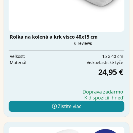
Rolka na kolená a krk visco 40x15 cm
15 x 40 cm
Veľkosť:
Viskoelastické tyče
Materiál:
24,95 €
Doprava zadarmo
K dispozícii ihneď
Zistite viac