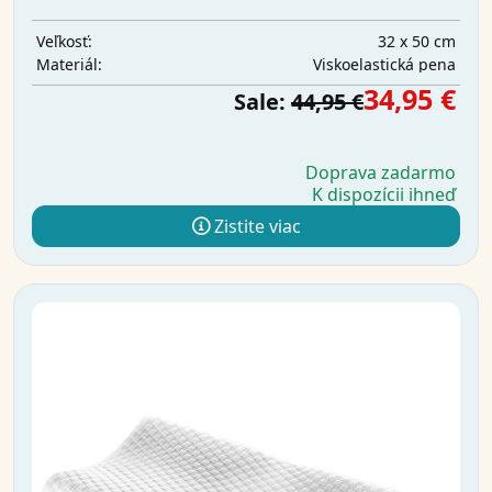
32 x 50 cm
Veľkosť:
Viskoelastická pena
Materiál:
34,95 €
Sale:
44,95 €
Doprava zadarmo
K dispozícii ihneď
Zistite viac