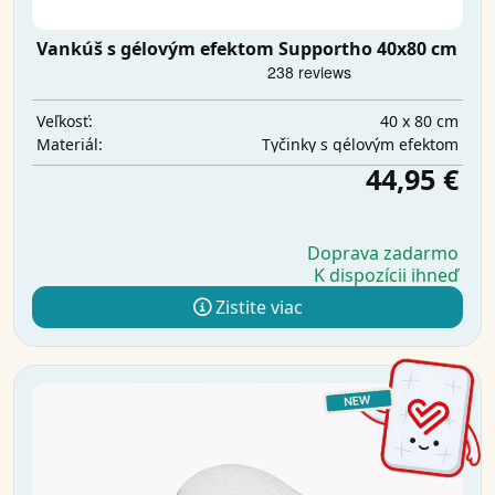
Vankúš s gélovým efektom Supportho 40x80 cm
40 x 80 cm
Veľkosť:
Tyčinky s gélovým efektom
Materiál:
44,95 €
Doprava zadarmo
K dispozícii ihneď
Zistite viac