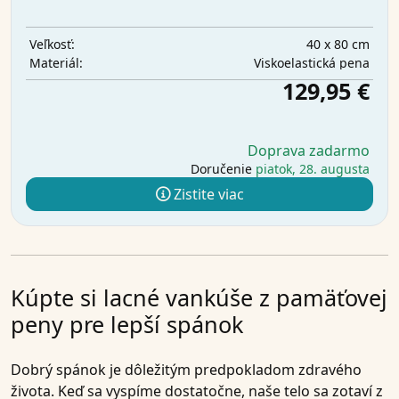
40 x 80 cm
Veľkosť:
Viskoelastická pena
Materiál:
129,95 €
Doprava zadarmo
Doručenie
piatok, 28. augusta
Zistite viac
Kúpte si lacné vankúše z pamäťovej
peny pre lepší spánok
Dobrý spánok je dôležitým predpokladom zdravého
života. Keď sa vyspíme dostatočne, naše telo sa zotaví z