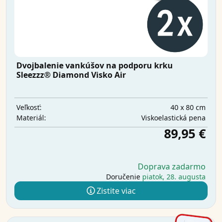
Dvojbalenie vankúšov na podporu krku
Sleezzz® Diamond Visko Air
40 x 80 cm
Veľkosť:
Viskoelastická pena
Materiál:
89,95 €
Doprava zadarmo
Doručenie
piatok, 28. augusta
Zistite viac