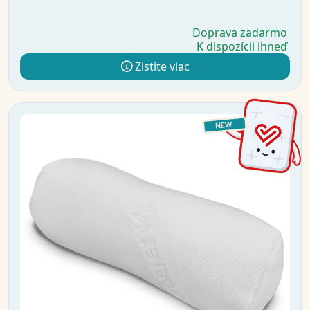
Doprava zadarmo
K dispozícii ihneď
Zistite viac