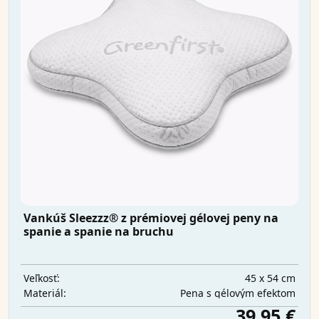
Vankúš Sleezzz® z prémiovej gélovej peny na
spanie a spanie na bruchu
45 x 54 cm
Veľkosť:
Pena s gélovým efektom
Materiál:
39,95 €