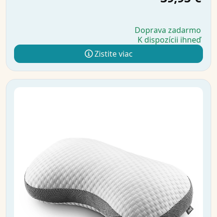
Doprava zadarmo
K dispozícii ihneď
Zistite viac