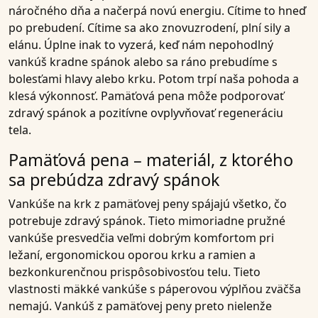
náročného dňa a načerpá novú energiu. Cítime to hneď
po prebudení. Cítime sa ako znovuzrodení, plní sily a
elánu. Úplne inak to vyzerá, keď nám nepohodlný
vankúš kradne spánok alebo sa ráno prebudíme s
bolesťami hlavy alebo krku. Potom trpí naša pohoda a
klesá výkonnosť. Pamäťová pena môže podporovať
zdravý spánok a pozitívne ovplyvňovať regeneráciu
tela.
Pamäťová pena – materiál, z ktorého
sa prebúdza zdravý spánok
Vankúše na krk z pamäťovej peny spájajú všetko, čo
potrebuje zdravý spánok. Tieto mimoriadne pružné
vankúše presvedčia veľmi dobrým komfortom pri
ležaní, ergonomickou oporou krku a ramien a
bezkonkurenčnou prispôsobivosťou telu. Tieto
vlastnosti mäkké vankúše s páperovou výplňou zväčša
nemajú. Vankúš z pamäťovej peny preto nielenže