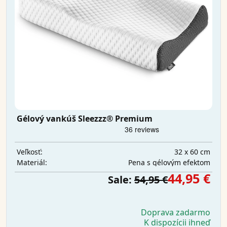
Gélový vankúš Sleezzz® Premium
32 x 60 cm
Veľkosť:
Pena s gélovým efektom
Materiál:
44,95 €
Sale:
54,95 €
Doprava zadarmo
K dispozícii ihneď